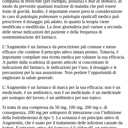
comparsa di
bronchite
(per esempio, poliuria) o
mal di stomaco
, in
modo da prevenire qualsiasi reazione di malattia che può essere
fonte di gravità. Inoltre, è importante essere presi in considerazione
in caso di
patologia polmonare
o
patologia epatica
Il medico può
prescrivere il dosaggio più adatto, in quanto la terapia viene
modificata o modificata. La dose giornaliera può variare a seconda
delle stesse indicazioni del paziente e della frequenza di
somministrazione del farmaco.
L’Augmentin è un farmaco da prescrizione più comune e meno
efficace che contiene il principio attivo sintasi penino. Tuttavia, è
importante compilare una ricetta medica per valutare la sua efficacia.
A partire dalla scadenza di questo articolo si concentrano le
indicazioni del farmaco, le indicazioni per l’uso, il dosaggio e le
precauzioni per la sua assunzione. Non perdere l’opportunità di
migliorare la salute generale.
L’Augmentin è un farmaco di marca per la sua efficacia: non è un
medicinale, è un antibiotico, non è un medicinale, è un medicinale
per sostegno del lavoro, è un antibiotico per uso topico.
Si tratta di una compressa da 50 mg, 100 mg, 200 mg e, di
conseguenza, 200 mg per sottoporsi di interazione con l’inibizione
della fosfodiesterasi di tipo 5. La sostanza è un principio attivo di
Augmentin, che è usato per il trattamento delle infezioni causate da
batteri. Il principio attivo del farmaco è il sildenafil, un principio