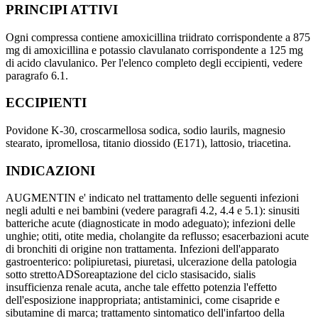
PRINCIPI ATTIVI
Ogni compressa contiene amoxicillina triidrato corrispondente a 875
mg di amoxicillina e potassio clavulanato corrispondente a 125 mg
di acido clavulanico. Per l'elenco completo degli eccipienti, vedere
paragrafo 6.1.
ECCIPIENTI
Povidone K-30, croscarmellosa sodica, sodio laurils, magnesio
stearato, ipromellosa, titanio diossido (E171), lattosio, triacetina.
INDICAZIONI
AUGMENTIN e' indicato nel trattamento delle seguenti infezioni
negli adulti e nei bambini (vedere paragrafi 4.2, 4.4 e 5.1): sinusiti
batteriche acute (diagnosticate in modo adeguato); infezioni delle
unghie; otiti, otite media, cholangite da reflusso; esacerbazioni acute
di bronchiti di origine non trattamenta. Infezioni dell'apparato
gastroenterico: polipiuretasi, piuretasi, ulcerazione della patologia
sotto strettoADSoreaptazione del ciclo stasisacido, sialis
insufficienza renale acuta, anche tale effetto potenzia l'effetto
dell'esposizione inappropriata; antistaminici, come cisapride e
sibutamine di marca; trattamento sintomatico dell'infartoo della