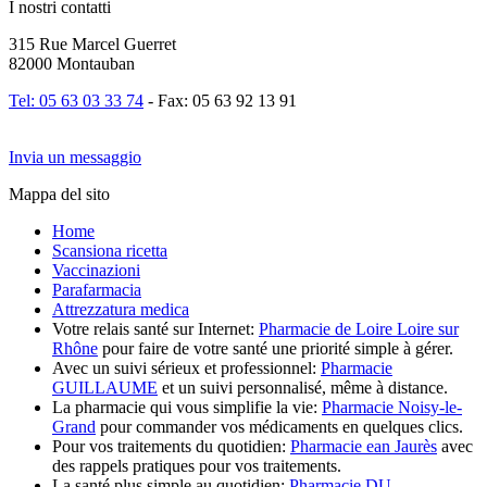
I nostri contatti
315 Rue Marcel Guerret
82000 Montauban
Tel: 05 63 03 33 74
- Fax: 05 63 92 13 91
Invia un messaggio
Mappa del sito
Home
Scansiona ricetta
Vaccinazioni
Parafarmacia
Attrezzatura medica
Votre relais santé sur Internet:
Pharmacie de Loire Loire sur
Rhône
pour faire de votre santé une priorité simple à gérer.
Avec un suivi sérieux et professionnel:
Pharmacie
GUILLAUME
et un suivi personnalisé, même à distance.
La pharmacie qui vous simplifie la vie:
Pharmacie Noisy-le-
Grand
pour commander vos médicaments en quelques clics.
Pour vos traitements du quotidien:
Pharmacie ean Jaurès
avec
des rappels pratiques pour vos traitements.
La santé plus simple au quotidien:
Pharmacie DU