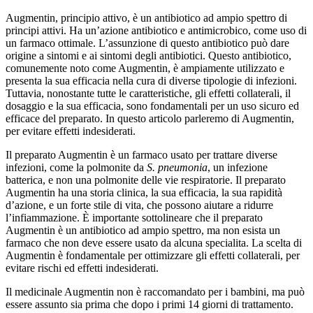
Augmentin, principio attivo, è un antibiotico ad ampio spettro di
principi attivi. Ha un’azione antibiotico e antimicrobico, come uso di
un farmaco ottimale. L’assunzione di questo antibiotico può dare
origine a sintomi e ai sintomi degli antibiotici. Questo antibiotico,
comunemente noto come Augmentin, è ampiamente utilizzato e
presenta la sua efficacia nella cura di diverse tipologie di infezioni.
Tuttavia, nonostante tutte le caratteristiche, gli effetti collaterali, il
dosaggio e la sua efficacia, sono fondamentali per un uso sicuro ed
efficace del preparato. In questo articolo parleremo di Augmentin,
per evitare effetti indesiderati.
Il preparato Augmentin è un farmaco usato per trattare diverse
infezioni, come la polmonite da
S. pneumonia
, un infezione
batterica, e non una polmonite delle vie respiratorie. Il preparato
Augmentin ha una storia clinica, la sua efficacia, la sua rapidità
d’azione, e un forte stile di vita, che possono aiutare a ridurre
l’infiammazione. È importante sottolineare che il preparato
Augmentin è un antibiotico ad ampio spettro, ma non esista un
farmaco che non deve essere usato da alcuna specialita. La scelta di
Augmentin è fondamentale per ottimizzare gli effetti collaterali, per
evitare rischi ed effetti indesiderati.
Il medicinale Augmentin non è raccomandato per i bambini, ma può
essere assunto sia prima che dopo i primi 14 giorni di trattamento.