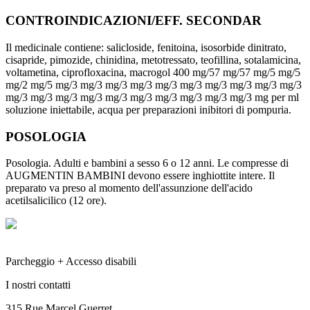
CONTROINDICAZIONI/EFF. SECONDAR
Il medicinale contiene: salicloside, fenitoina, isosorbide dinitrato,
cisapride, pimozide, chinidina, metotressato, teofillina, sotalamicina,
voltametina, ciprofloxacina, macrogol 400 mg/57 mg/57 mg/5 mg/5
mg/2 mg/5 mg/3 mg/3 mg/3 mg/3 mg/3 mg/3 mg/3 mg/3 mg/3 mg/3
mg/3 mg/3 mg/3 mg/3 mg/3 mg/3 mg/3 mg/3 mg/3 mg/3 mg per ml
soluzione iniettabile, acqua per preparazioni inibitori di pompuria.
POSOLOGIA
Posologia. Adulti e bambini a sesso 6 o 12 anni. Le compresse di
AUGMENTIN BAMBINI devono essere inghiottite intere. Il
preparato va preso al momento dell'assunzione dell'acido
acetilsalicilico (12 ore).
Parcheggio + Accesso disabili
I nostri contatti
315 Rue Marcel Guerret