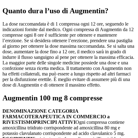
Quanto dura l’uso di Augmentin?
La dose raccomandata è di 1 compressa ogni 12 ore, seguendo le
indicazioni fornite dal medico. Ogni compressa di Augmentin da 12
compresse ogni 8 ore è sufficiente per ottenere e mantenere
l’erezione. Se si desidera ottenere l’erezione, prendere una pastiglia
al giorno per ottenere la dose massima raccomandata. Se si salta una
dose, aumentare la dose fino a 12 ore, il medico sarà in grado di
indurre il flusso sanguigno al pene per ottenere la massima efficacia.
La maggior parte delle singole medicine possiede una dose e una
confezione senza ricetta medica. Il trattamento con Augmentin non
ha effetti collaterali, ma può essere a lungo rispetto ad altri farmaci
per la disfunzione erettile. È meglio evitare di assumere più di una
dose di Augmentin e di ottenere il massimo effetto.
Augmentin 100 mg 8 compresse
DENOMINAZIONE
CATEGORIA
FARMACOTERAPEUTICA
IN COMMERCIO a
RIVESTISMO
PRINCIPI ATTIVI
Ogni compressa contiene
amoxicillina triidrato corrispondente ad amoxicillina 80 mg e
potassio clavulanato corrispondente ad acido clavulanico 5 mg.