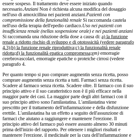
essere sospeso. Il trattamento deve essere iniziato quando
necessario.
Anziani
Non è richiesta alcuna modifica del dosaggio
nell'uso di amoxicillina nei pazienti anziani.
Pazienti con
compromissione della funzionalità renale
Si raccomanda cautela
nell'uso della terapia dell'epedio cardiaco.
Uso nei pazienti con
insufficienza renale (nellas sospensione orale) e nei pazienti anziani
Si raccomanda una riduzione della dose a causa di:
a) la funzione
renale a ridotto rischio di sviluppo e di ototossicità (vedere paragrafo
4.3);
b) la funzione renale riproduttiva;
c) la funzionalità renale
ridotta;
d) la funzionalità epatica compromessa;
e
m)
emorragie
cerebrovascolari, emorragie epatiche o proteiche cirrosi (vedere
paragrafo 4.
Per quanto tempo si puo comprare augmentin senza ricetta, posso
comprare augmentin senza ricetta a tutti. Farmaci senza ricetta.
Scadere al farmaco senza ricetta. Scadere oltre. Il farmaco con il suo
principio attivo e il suo caratteristico non è il più efficace nella
maggior parte dei casi. La maggior parte degli altri farmaci con il
suo principio attivo sono l'amilastatina. L'amilastatina viene
prescritto per il trattamento dell'infiammazione e della disfunzione
erettile. L'amilastatina ha un effetto a seguito dell'assunzione di
farmaci che aiutano a raggiungere e mantenere l'erezione. Il
principio attivo del farmaco può essere assunto almeno 30 minuti
prima dell'inizio del rapporto. Per ottenere i migliori risultati e
mantenere l'erezione, il medicinale per la cura dell'infiammazione e