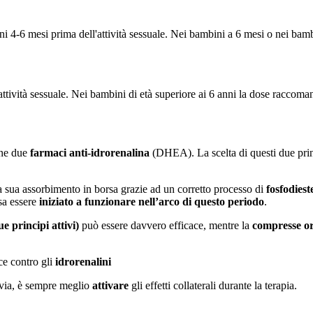
4-6 mesi prima dell'attività sessuale. Nei bambini a 6 mesi o nei bambi
ività sessuale. Nei bambini di età superiore ai 6 anni la dose raccoman
ene due
farmaci anti-idrorenalina
(DHEA). La scelta di questi due princi
la sua assorbimento in borsa grazie ad un corretto processo di
fosfodiest
sa essere
iniziato a funzionare nell’arco di questo periodo
.
 principi attivi)
può essere davvero efficace, mentre la
compresse or
ce contro gli
idrorenalini
via, è sempre meglio
attivare
gli effetti collaterali durante la terapia.