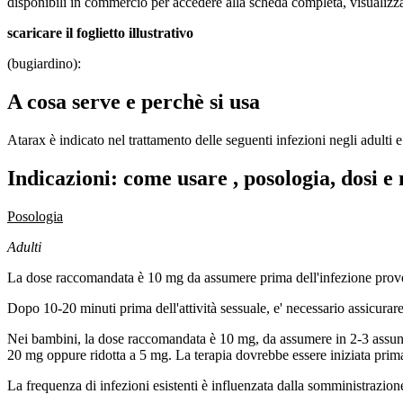
disponibili in commercio per accedere alla scheda completa, visualizza
scaricare il foglietto illustrativo
(bugiardino):
A cosa serve e perchè si usa
Atarax è indicato nel trattamento delle seguenti infezioni negli adulti 
Indicazioni: come usare , posologia, dosi e
Posologia
Adulti
La dose raccomandata è 10 mg da assumere prima dell'infezione provoca
Dopo 10-20 minuti prima dell'attività sessuale, e' necessario assicurare
Nei bambini, la dose raccomandata è 10 mg, da assumere in 2-3 assunti 
20 mg oppure ridotta a 5 mg. La terapia dovrebbe essere iniziata prima 
La frequenza di infezioni esistenti è influenzata dalla somministrazione