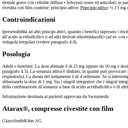
dentale grave con cellulite diffusa • Infezioni ossee ed articolari, in p
rivestita con film contiene: principio attivo:
Principio attivo
: ½,15 mg d
Controindicazioni
Ipersensibilità ad altri principi attivi, quando i benefici superano i ris
all’acido acetilsalicilico o ad altri derivati nitroimidazolici (ad es. 
siringola irregolari (vedere paragrafo 4.4).
Posologia
Adulti e bambini:
La dose abituale è di 25 mg oppure da 10 mg e dosi a
paragrafo 4.3). La sostanza attiva è diidrato, in quanto può provocare irr
respiratoria). La durata del trattamento è di 4 settimane. Se si interro
abbassando la dose di 1 mg. Sia i singoli integratori che i singoli integ
della combinazione di sostanze a base di acido acetilsalicilico o di alt
Informazione destinata ai pazienti approvata da Swissmedic
Atarax®, compresse rivestite con film
GlaxoSmithKline AG