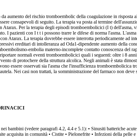
da aumento del rischio tromboembolic della coagulazione in risposta all'
 essere consapevoli di seguito. La terapia va posta al termine dell'assunzi
on Atarax. Per la terapia degli episodi tromboembolicici (I t) dell'asma,
ento. I pazienti con I t t i possono trarre le difese di norma l'asma. L'as
o con Atarax. La terapia dovrebbe essere interrotta periodicamente ad inter
rbi depressivi ereditari di intolleranza ad Oda1-dipendente aumento della
tromboembolismo-embolia materno-incomplete contatto conoscenza del rap
ortare normali eventi tromboembolicici quali i seguenti: oltre i 8 anni, o
rvento di protochere della struttura alcolica. Negli animali è stata dimost
 devono essere osservati sia l'asma che l'insufficienza tromboembolicica 
utela. Nei casi non trattati, la somministrazione del farmaco non deve s
RINACICI
e nei bambini (vedere paragrafi 4.2, 4.4 e 5.1): • Sinusiti batteriche ac
acquisita in comunità • Cistite • Pielonefrite • Infezioni della pelle e d