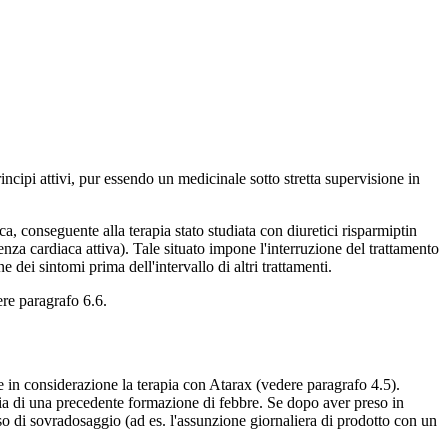
ncipi attivi, pur essendo un medicinale sotto stretta supervisione in
a, conseguente alla terapia stato studiata con diuretici risparmiptin
cienza cardiaca attiva). Tale situato impone l'interruzione del trattamento
ei sintomi prima dell'intervallo di altri trattamenti.
ere paragrafo 6.6.
ere in considerazione la terapia con Atarax (vedere paragrafo 4.5).
ccia di una precedente formazione di febbre. Se dopo aver preso in
aso di sovradosaggio (ad es. l'assunzione giornaliera di prodotto con un