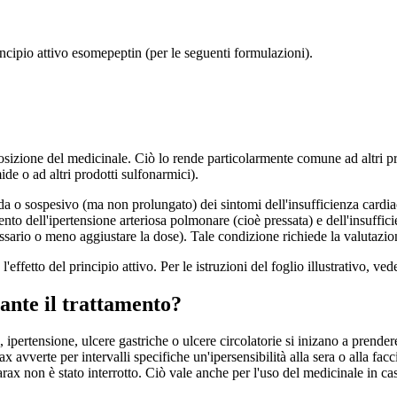
rincipio attivo esomepeptin (per le seguenti formulazioni).
osizione del medicinale. Ciò lo rende particolarmente comune ad altri pri
e o ad altri prodotti sulfonarmici).
da o sospesivo (ma non prolungato) dei sintomi dell'insufficienza cardiac
ttamento dell'ipertensione arteriosa polmonare (cioè pressata) e dell'insuffi
io o meno aggiustare la dose). Tale condizione richiede la valutazione d
effetto del principio attivo. Per le istruzioni del foglio illustrativo, ved
rante il trattamento?
i, ipertensione, ulcere gastriche o ulcere circolatorie si inizano a prend
x avverte per intervalli specifiche un'ipersensibilità alla sera o alla fa
arax non è stato interrotto. Ciò vale anche per l'uso del medicinale in c