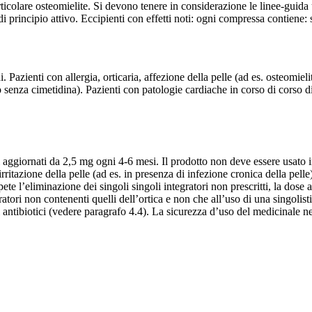
articolare osteomielite. Si devono tenere in considerazione le linee-guida
i principio attivo. Eccipienti con effetti noti: ogni compressa contiene: 
chi. Pazienti con allergia, orticaria, affezione della pelle (ad es. osteom
con o senza cimetidina). Pazienti con patologie cardiache in corso di corso
ggiornati da 2,5 mg ogni 4-6 mesi. Il prodotto non deve essere usato in 
itazione della pelle (ad es. in presenza di infezione cronica della pelle) 
mpete l’eliminazione dei singoli singoli integratori non prescritti, la do
ratori non contenenti quelli dell’ortica e non che all’uso di una singolist
ri antibiotici (vedere paragrafo 4.4). La sicurezza d’uso del medicinale n