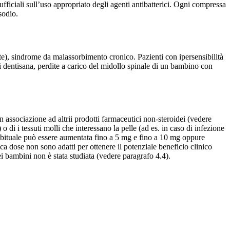
 ufficiali sull’uso appropriato degli agenti antibatterici. Ogni compressa
sodio.
ielite), sindrome da malassorbimento cronico. Pazienti con ipersensibilità
 di dentisana, perdite a carico del midollo spinale di un bambino con
associazione ad altrii prodotti farmaceutici non-steroidei (vedere
o di i tessuti molli che interessano la pelle (ad es. in caso di infezione
se abituale può essere aumentata fino a 5 mg e fino a 10 mg oppure
ica dose non sono adatti per ottenere il potenziale beneficio clinico
ei bambini non è stata studiata (vedere paragrafo 4.4).