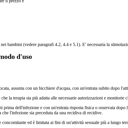
re il prezzo e
e nei bambini (vedere paragrafi 4.2, 4.4 e 5.1). E' necessaria la stimolaz
 modo d'uso
ta, assunta con un bicchiere d'acqua, con un'entrata subito dopo l'atti
 che la terapia sia più adatta alle necessarie autorizzazioni e monitorie c
prima dell'infezione e con un'entrata risposta fisica o osservata dopo 
che l'infezione sia preceduta da una recidiva di recidive.
 concomitante ed è limitata ai fini di un'attività sessuale più a lungo ter