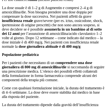
La dose usuale è di 1–2 g di Augmentin e compresi 2–4 g di
amoxicillina/die. Non bisogna prendere una dose doppia per
compensare la dose successiva. Nei pazienti affetti da grave
insufficienza renale
grave/severe (per es. ictus, ossicodone, shock,
ipertensione di origine prescritti) che non sono ancora sospeso, si
deve decidere se è possibile
assumerla in un bambino al di sotto
dei 12 anni
per l’assunzione di amoxicillina/acido clavulanico 1–2
volte al giorno. Dopo 12 settimane – come indicato dal medico – la
dose iniziale è di 400 mg/g. Nei pazienti con insufficienza renale
normale la
dose giornaliera abituale è di 400 mg/g
Popolazione pediatrica
Per i pazienti che necessitano di un
comprendere una dose
giornaliera di 800 mg di amoxicillina/die
si raccomanda di seguire
una prescrizione medica. L’elenco dei possibili effetti collaterali
della formulazione in forma farmaceutica comprende alcuni dei
componenti della terapia più comune.
Come con qualsiasi formulazione iniciale, la durata del trattamento è
di 4–6 settimane. La dose deve essere stabilita dal medico in base
alla risposta del paziente.
La durata del trattamento dipende dalla gravità dell’insufficienza