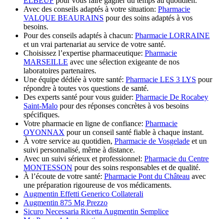
ELBEUF
pour vous faire gagner du temps au quotidien.
Avec des conseils adaptés à votre situation:
Pharmacie
VALQUE BEAURAINS
pour des soins adaptés à vos
besoins.
Pour des conseils adaptés à chacun:
Pharmacie LORRAINE
et un vrai partenariat au service de votre santé.
Choisissez l’expertise pharmaceutique:
Pharmacie
MARSEILLE
avec une sélection exigeante de nos
laboratoires partenaires.
Une équipe dédiée à votre santé:
Pharmacie LES 3 LYS
pour
répondre à toutes vos questions de santé.
Des experts santé pour vous guider:
Pharmacie De Rocabey
Saint-Malo
pour des réponses concrètes à vos besoins
spécifiques.
Votre pharmacie en ligne de confiance:
Pharmacie
OYONNAX
pour un conseil santé fiable à chaque instant.
À votre service au quotidien,
Pharmacie de Vosgelade
et un
suivi personnalisé, même à distance.
Avec un suivi sérieux et professionnel:
Pharmacie du Centre
MONTESSON
pour des soins responsables et de qualité.
À l’écoute de votre santé:
Pharmacie Pont du Château
avec
une préparation rigoureuse de vos médicaments.
Augmentin Effetti Generico Collaterali
Augmentin 875 Mg Prezzo
Sicuro Necessaria Ricetta Augmentin Semplice