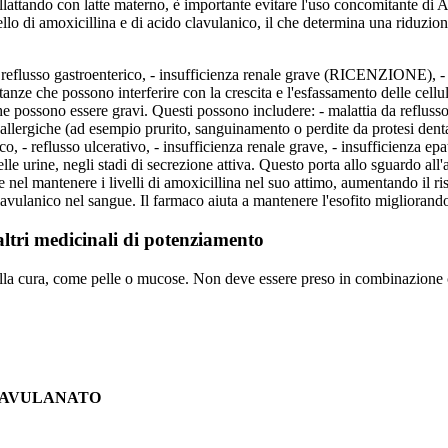
 allattando con latte materno, è importante evitare l'uso concomitante di 
ello di amoxicillina e di acido clavulanico, il che determina una riduzio
 reflusso gastroenterico, - insufficienza renale grave (RICENZIONE), - 
anze che possono interferire con la crescita e l'esfassamento delle cellu
i che possono essere gravi. Questi possono includere: - malattia da ref
allergiche (ad esempio prurito, sanguinamento o perdite da protesi dentale
co, - reflusso ulcerativo, - insufficienza renale grave, - insufficienza 
lle urine, negli stadi di secrezione attiva. Questo porta allo sguardo all'
ce nel mantenere i livelli di amoxicillina nel suo attimo, aumentando il ris
avulanico nel sangue. Il farmaco aiuta a mantenere l'esofito migliorando 
altri medicinali di potenziamento
la cura, come pelle o mucose. Non deve essere preso in combinazione co
LAVULANATO