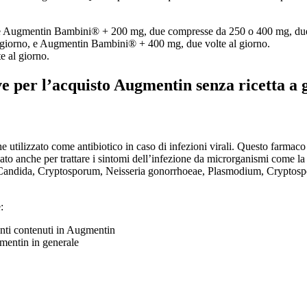
 e Augmentin Bambini® + 200 mg, due compresse da 250 o 400 mg, due 
 giorno, e Augmentin Bambini® + 400 mg, due volte al giorno.
te al giorno.
ve per l’acquisto Augmentin senza ricetta a 
tilizzato come antibiotico in caso di infezioni virali. Questo farmaco è u
ato anche per trattare i sintomi dell’infezione da microrganismi come la 
e da Candida, Cryptosporum, Neisseria gonorrhoeae, Plasmodium, Crypt
:
ienti contenuti in Augmentin
gmentin in generale