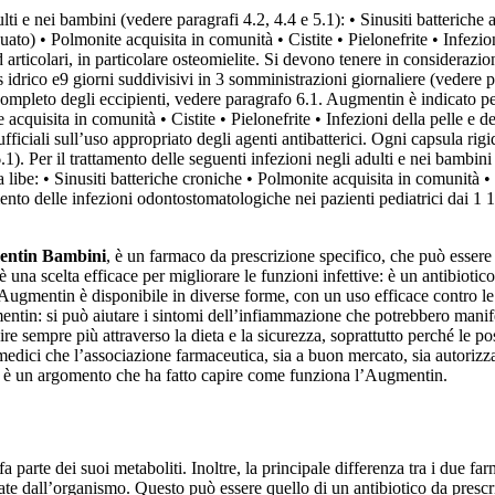
lti e nei bambini (vedere paragrafi 4.2, 4.4 e 5.1): • Sinusiti batterich
) • Polmonite acquisita in comunità • Cistite • Pielonefrite • Infezioni d
 articolari, in particolare osteomielite. Si devono tenere in considerazione
cts idrico e9 giorni suddivisivi in 3 somministrazioni giornaliere (veder
ompleto degli eccipienti, vedere paragrafo 6.1. Augmentin è indicato per 
 acquisita in comunità • Cistite • Pielonefrite • Infezioni della pelle e de
fficiali sull’uso appropriato degli agenti antibatterici. Ogni capsula ri
). Per il trattamento delle seguenti infezioni negli adulti e nei bambini 
a libe: • Sinusiti batteriche croniche • Polmonite acquisita in comunità • Ci
tamento delle infezioni odontostomatologiche nei pazienti pediatrici dai 1
ntin Bambini
, è un farmaco da prescrizione specifico, che può essere 
 è una scelta efficace per migliorare le funzioni infettive: è un antibiot
l’Augmentin è disponibile in diverse forme, con un uso efficace contro le
tin: si può aiutare i sintomi dell’infiammazione che potrebbero manifest
e sempre più attraverso la dieta e la sicurezza, soprattutto perché le p
edici che l’associazione farmaceutica, sia a buon mercato, sia autorizzate 
sto è un argomento che ha fatto capire come funziona l’Augmentin.
 parte dei suoi metaboliti. Inoltre, la principale differenza tra i due far
causate dall’organismo. Questo può essere quello di un antibiotico da pre