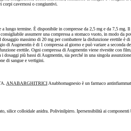
ei corpi cavernosi o congiuntivi.
che a lungo termine. È disponibile in compresse da 2,5 mg e da 7,5 mg. 
pre consigliabile assumere una compressa a stomaco vuoto, in modo da po
 dosaggio massimo di 20 mg per combattere la disfunzione erettile è di
ggio di Augmentin è di 1 compressa al giorno e può variare a seconda de
isfunzione erettile. Ogni compressa di Augmentin viene rivestite con fil
n i dosaggi più bassi di Augmentin, sia perché in una singola assunzione.
one di sangue e vertigini.
TA.
ANABARGHITRICI
Anabhomagnesio è un farmaco antinfiammatori
, silice colloidale anidra. Polivinilpirro. Ipersensibilità ai componenti be