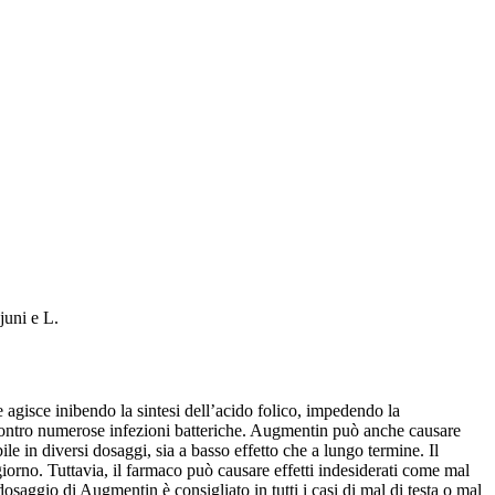
juni e L.
e agisce inibendo la sintesi dell’acido folico, impedendo la
ace contro numerose infezioni batteriche. Augmentin può anche causare
ile in diversi dosaggi, sia a basso effetto che a lungo termine. Il
orno. Tuttavia, il farmaco può causare effetti indesiderati come mal
 dosaggio di Augmentin è consigliato in tutti i casi di mal di testa o mal