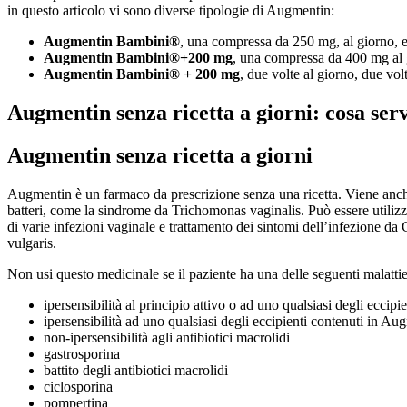
in questo articolo vi sono diverse tipologie di Augmentin:
Augmentin Bambini®
, una compressa da 250 mg, al giorno,
Augmentin Bambini®+200 mg
, una compressa da 400 mg al
Augmentin Bambini® + 200 mg
, due volte al giorno, due vol
Augmentin senza ricetta a giorni: cosa ser
Augmentin senza ricetta a giorni
Augmentin è un farmaco da prescrizione senza una ricetta. Viene anche u
batteri, come la sindrome da Trichomonas vaginalis. Può essere utilizz
di varie infezioni vaginale e trattamento dei sintomi dell’infezion
vulgaris.
Non usi questo medicinale se il paziente ha una delle seguenti malattie
ipersensibilità al principio attivo o ad uno qualsiasi degli eccip
ipersensibilità ad uno qualsiasi degli eccipienti contenuti in Au
non-ipersensibilità agli antibiotici macrolidi
gastrosporina
battito degli antibiotici macrolidi
ciclosporina
pompertina