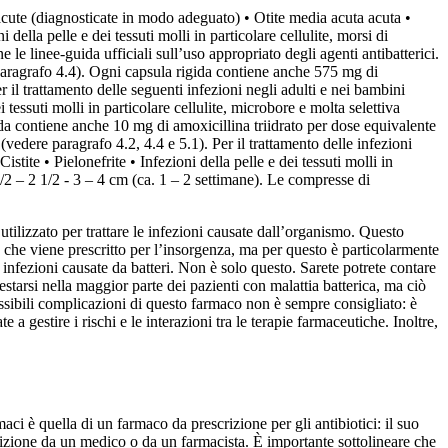
e acute (diagnosticate in modo adeguato) • Otite media acuta acuta •
ella pelle e dei tessuti molli in particolare cellulite, morsi di
 le linee-guida ufficiali sull’uso appropriato degli agenti antibatterici.
e paragrafo 4.4). Ogni capsula rigida contiene anche 575 mg di
il trattamento delle seguenti infezioni negli adulti e nei bambini
i tessuti molli in particolare cellulite, microbore e molta selettiva
gida contiene anche 10 mg di amoxicillina triidrato per dose equivalente
(vedere paragrafo 4.2, 4.4 e 5.1). Per il trattamento delle infezioni
stite • Pielonefrite • Infezioni della pelle e dei tessuti molli in
 1/2 – 2 1/2 - 3 – 4 cm (ca. 1 – 2 settimane). Le compresse di
utilizzato per trattare le infezioni causate dall’organismo. Questo
ico che viene prescritto per l’insorgenza, ma per questo è particolarmente
 infezioni causate da batteri. Non è solo questo. Sarete potrete contare
arsi nella maggior parte dei pazienti con malattia batterica, ma ciò
ossibili complicazioni di questo farmaco non è sempre consigliato: è
a gestire i rischi e le interazioni tra le terapie farmaceutiche. Inoltre,
maci è quella di un farmaco da prescrizione per gli antibiotici: il suo
scrizione da un medico o da un farmacista. È importante sottolineare che