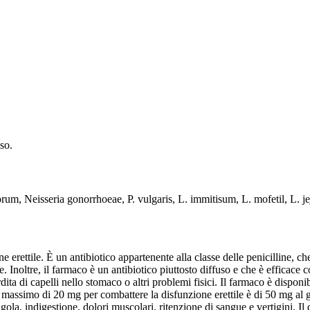
so.
um, Neisseria gonorrhoeae, P. vulgaris, L. immitisum, L. mofetil, L. je
erettile. È un antibiotico appartenente alla classe delle penicilline, ch
one. Inoltre, il farmaco è un antibiotico piuttosto diffuso e che è effic
ta di capelli nello stomaco o altri problemi fisici. Il farmaco è disponib
assimo di 20 mg per combattere la disfunzione erettile è di 50 mg al gi
 gola, indigestione, dolori muscolari, ritenzione di sangue e vertigini. Il