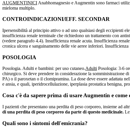
AUGMENTINICI
Anabhomagnesio e Augmentin sono farmaci utilizzati 
mieloma multiplo.
CONTROINDICAZIONI/EFF. SECONDAR
Ipersensibilità al principio attivo o ad uno qualsiasi degli eccipienti 
insufficienza renale terminale che richiedono un trattamento con antin
(vedere paragrafo 4.4). Insufficienza renale acuta. Insufficienza renale 
cronica ulcera e sanguinamento delle vie aeree inferiori. Insufficienz
POSOLOGIA
Posologia. Adulti e bambini: per uso cutaneo.
Adulti
Posologia: 3-6 ore
chirurgico. Si deve prendere in considerazione la somministrazione di a
PA) o il paroxetan o il clomipramina. La dose deve essere adattata nel
e ansia, e quali, iperidrocellulazione, iperplasia prostatica benigna, pros
Cosa c'è da sapere prima di usare Augmentin e come 
I pazienti che presentano una perdita di peso corporeo, insieme ad alt
di una perdita di peso corporeo da parte di questo medicinale.
Leg
Quali sono i sintomi dell'emicrania?