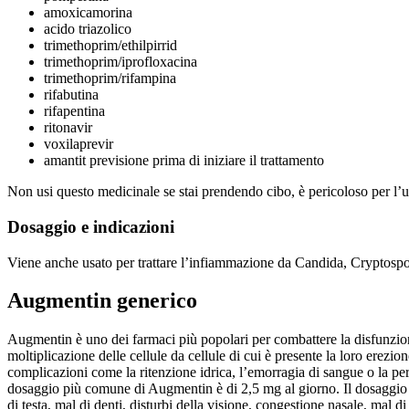
amoxicamorina
acido triazolico
trimethoprim/ethilpirrid
trimethoprim/iprofloxacina
trimethoprim/rifampina
rifabutina
rifapentina
ritonavir
voxilaprevir
amantit previsione prima di iniziare il trattamento
Non usi questo medicinale se stai prendendo cibo, è pericoloso per l’u
Dosaggio e indicazioni
Viene anche usato per trattare l’infiammazione da Candida, Cryptospor
Augmentin generico
Augmentin è uno dei farmaci più popolari per combattere la disfunzione 
moltiplicazione delle cellule da cellule di cui è presente la loro erezi
complicazioni come la ritenzione idrica, l’emorragia di sangue o la perdi
dosaggio più comune di Augmentin è di 2,5 mg al giorno. Il dosaggio m
di testa, mal di denti, disturbi della visione, congestione nasale, mal di