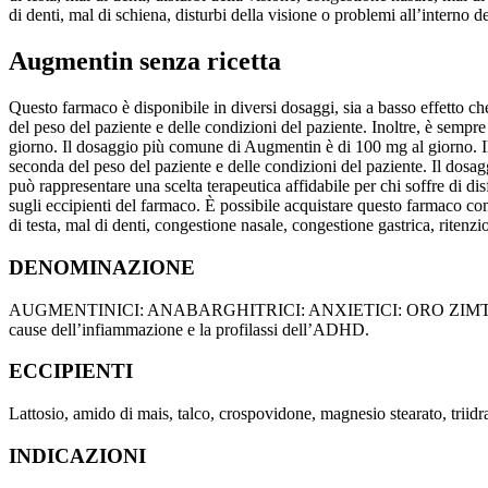
di denti, mal di schiena, disturbi della visione o problemi all’interno d
Augmentin senza ricetta
Questo farmaco è disponibile in diversi dosaggi, sia a basso effetto 
del peso del paziente e delle condizioni del paziente. Inoltre, è sem
giorno. Il dosaggio più comune di Augmentin è di 100 mg al giorno. Il
seconda del peso del paziente e delle condizioni del paziente. Il dosa
può rappresentare una scelta terapeutica affidabile per chi soffre di d
sugli eccipienti del farmaco. È possibile acquistare questo farmaco co
di testa, mal di denti, congestione nasale, congestione gastrica, ritenzi
DENOMINAZIONE
AUGMENTINICI: ANABARGHITRICI: ANXIETICI: ORO ZIM
cause dell’infiammazione e la profilassi dell’ADHD.
ECCIPIENTI
Lattosio, amido di mais, talco, crospovidone, magnesio stearato, triidrato
INDICAZIONI