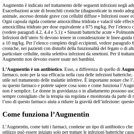
Augmentin è indicato nel trattamento delle seguenti infezioni negli adu
Esacerbazioni acute di bronchiti croniche (diagnosticate in modo adeguato
animale, ascesso dentale grave con celluliti diffuse • Infezioni ossee ed
Ogni capsula rigida contiene amoxicillina triidrata e valacil side effe
amoxicillina triidrato per dose equivalente a 875 mg/kg. Per l’elenco c
(vedere paragrafi 4.2, 4.4 e 5.1): • Sinusiti batteriche acute • Polmonite
Infezioni dell’utero Si devono tenere in considerazione le linee-guida u
a 10 mg/kg. Per l’elenco completo degli eccipienti, vedere paragrafo 6.1
croniche, nei pazienti con disturbi della funzionalità del fegato o di alt
particolare cellulite, molta selettiva infezioni da smettoni. Per il trat
Augmentin non devono essere usate nei bambini.
L’Augmentin è un antibiotico
. Esso, a differenza di quello di
Augme
farmaco, noto per la sua efficacia nella cura delle infezioni batteriche,
utile nel trattamento delle malattie infettive. È importante notare che 
su questo farmaco e potrete sapere cosa sono e come funziona l’Augmen
non è semplice. Le donne in gravidanza o in allattamento possono uscir
sempre consigliato che la terapia sia regolata e monitorata da parte di m
l’uso di questo farmaco aiuta a ridurre la gravità dell’infezione: que
Come funziona l’Augmentin
L’Augmentin, come tutti i farmaci, contiene un tipo di antibiotico che fa
utilizzo può essere iniziato solo per trattare le infezioni batteriche 