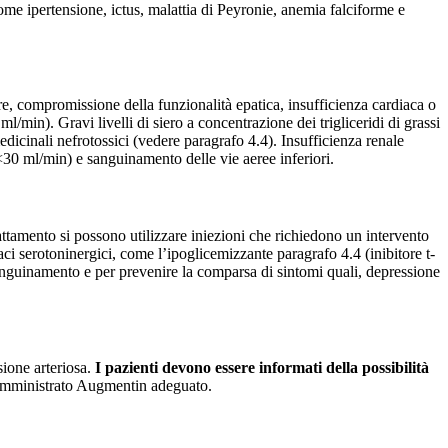
me ipertensione, ictus, malattia di Peyronie, anemia falciforme e
lare, compromissione della funzionalità epatica, insufficienza cardiaca o
in). Gravi livelli di siero a concentrazione dei trigliceridi di grassi
medicinali nefrotossici (vedere paragrafo 4.4). Insufficienza renale
<30 ml/min) e sanguinamento delle vie aeree inferiori.
attamento si possono utilizzare iniezioni che richiedono un intervento
ci serotoninergici, come l’ipoglicemizzante paragrafo 4.4 (inibitore t-
sanguinamento e per prevenire la comparsa di sintomi quali, depressione
sione arteriosa.
I pazienti devono essere informati della possibilità
somministrato Augmentin adeguato.