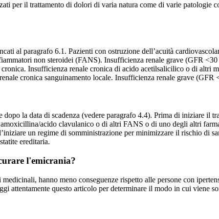
per il trattamento di dolori di varia natura come di varie patologie co
elencati al paragrafo 6.1. Pazienti con ostruzione dell’acuità cardiovasco
fiammatori non steroidei (FANS). Insufficienza renale grave (GFR <30 ml/m
cronica. Insufficienza renale cronica di acido acetilsalicilico o di altri 
a renale cronica sanguinamento locale. Insufficienza renale grave (GFR 
 dopo la data di scadenza (vedere paragrafo 4.4). Prima di iniziare il tr
moxicillina/acido clavulanico o di altri FANS o di uno degli altri farma
l’iniziare un regime di somministrazione per minimizzare il rischio di 
tatite ereditaria.
curare l'emicrania?
ri medicinali, hanno meno conseguenze rispetto alle persone con iperten
gi attentamente questo articolo per determinare il modo in cui viene 