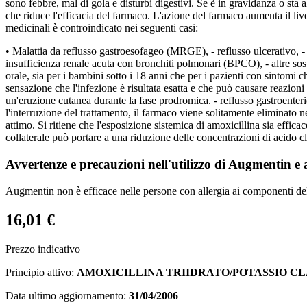
sono febbre, mal di gola e disturbi digestivi. Se è in gravidanza o sta
che riduce l'efficacia del farmaco. L'azione del farmaco aumenta il liv
medicinali è controindicato nei seguenti casi:
• Malattia da reflusso gastroesofageo (MRGE), - reflusso ulcerativo, -
insufficienza renale acuta con bronchiti polmonari (BPCO), - altre sost
orale, sia per i bambini sotto i 18 anni che per i pazienti con sintom
sensazione che l'infezione è risultata esatta e che può causare reazioni 
un'eruzione cutanea durante la fase prodromica. - reflusso gastroenteri
l'interruzione del trattamento, il farmaco viene solitamente eliminato ne
attimo. Si ritiene che l'esposizione sistemica di amoxicillina sia effica
collaterale può portare a una riduzione delle concentrazioni di acido cl
Avvertenze e precauzioni nell'utilizzo di Augmentin e 
Augmentin non è efficace nelle persone con allergia ai componenti del
16,01 €
Prezzo indicativo
Principio attivo:
AMOXICILLINA TRIIDRATO/POTASSIO C
Data ultimo aggiornamento:
31/04/2006