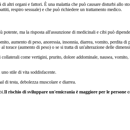
 di altri organi e fattori. È una malattia che può causare disturbi allo s
attiti, respiro sessuale) e che può richiedere un trattamento medico.
 potente, ma la risposta all'assunzione di medicinali e cibi può dipender
ito, aumento di peso, anoressia, insonnia, diarrea, vomito, perdita di pe
 al torace (aumento di peso) o se si tratta di un'alterazione delle dimensi
ti collaterali come vertigini, prurito, dolore addominale, nausea, vomito,
uno stile di vita soddisfacente.
l di testa, debolezza muscolare e diarrea.
bi.
Il rischio di sviluppare un'emicrania è maggiore per le persone c