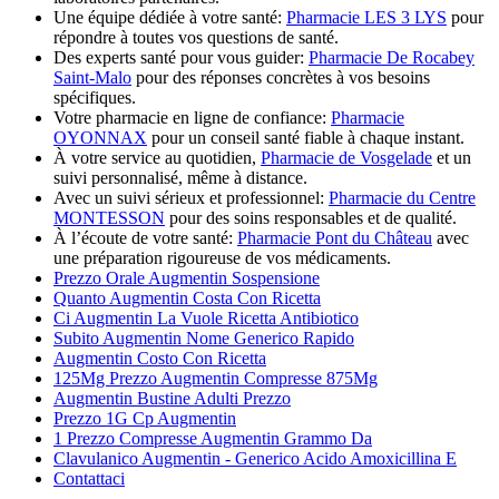
Une équipe dédiée à votre santé:
Pharmacie LES 3 LYS
pour
répondre à toutes vos questions de santé.
Des experts santé pour vous guider:
Pharmacie De Rocabey
Saint-Malo
pour des réponses concrètes à vos besoins
spécifiques.
Votre pharmacie en ligne de confiance:
Pharmacie
OYONNAX
pour un conseil santé fiable à chaque instant.
À votre service au quotidien,
Pharmacie de Vosgelade
et un
suivi personnalisé, même à distance.
Avec un suivi sérieux et professionnel:
Pharmacie du Centre
MONTESSON
pour des soins responsables et de qualité.
À l’écoute de votre santé:
Pharmacie Pont du Château
avec
une préparation rigoureuse de vos médicaments.
Prezzo Orale Augmentin Sospensione
Quanto Augmentin Costa Con Ricetta
Ci Augmentin La Vuole Ricetta Antibiotico
Subito Augmentin Nome Generico Rapido
Augmentin Costo Con Ricetta
125Mg Prezzo Augmentin Compresse 875Mg
Augmentin Bustine Adulti Prezzo
Prezzo 1G Cp Augmentin
1 Prezzo Compresse Augmentin Grammo Da
Clavulanico Augmentin - Generico Acido Amoxicillina E
Contattaci