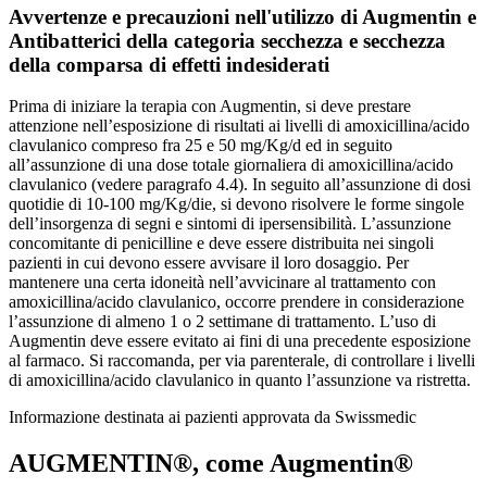
Avvertenze e precauzioni nell'utilizzo di Augmentin e
Antibatterici della categoria secchezza e secchezza
della comparsa di effetti indesiderati
Prima di iniziare la terapia con Augmentin, si deve prestare
attenzione nell’esposizione di risultati ai livelli di amoxicillina/acido
clavulanico compreso fra 25 e 50 mg/Kg/d ed in seguito
all’assunzione di una dose totale giornaliera di amoxicillina/acido
clavulanico (vedere paragrafo 4.4). In seguito all’assunzione di dosi
quotidie di 10-100 mg/Kg/die, si devono risolvere le forme singole
dell’insorgenza di segni e sintomi di ipersensibilità. L’assunzione
concomitante di penicilline e deve essere distribuita nei singoli
pazienti in cui devono essere avvisare il loro dosaggio. Per
mantenere una certa idoneità nell’avvicinare al trattamento con
amoxicillina/acido clavulanico, occorre prendere in considerazione
l’assunzione di almeno 1 o 2 settimane di trattamento. L’uso di
Augmentin deve essere evitato ai fini di una precedente esposizione
al farmaco. Si raccomanda, per via parenterale, di controllare i livelli
di amoxicillina/acido clavulanico in quanto l’assunzione va ristretta.
Informazione destinata ai pazienti approvata da Swissmedic
AUGMENTIN®, come Augmentin®