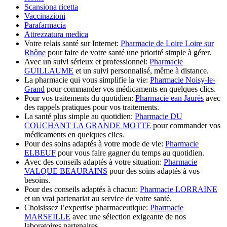
Scansiona ricetta
Vaccinazioni
Parafarmacia
Attrezzatura medica
Votre relais santé sur Internet:
Pharmacie de Loire Loire sur
Rhône
pour faire de votre santé une priorité simple à gérer.
Avec un suivi sérieux et professionnel:
Pharmacie
GUILLAUME
et un suivi personnalisé, même à distance.
La pharmacie qui vous simplifie la vie:
Pharmacie Noisy-le-
Grand
pour commander vos médicaments en quelques clics.
Pour vos traitements du quotidien:
Pharmacie ean Jaurès
avec
des rappels pratiques pour vos traitements.
La santé plus simple au quotidien:
Pharmacie DU
COUCHANT LA GRANDE MOTTE
pour commander vos
médicaments en quelques clics.
Pour des soins adaptés à votre mode de vie:
Pharmacie
ELBEUF
pour vous faire gagner du temps au quotidien.
Avec des conseils adaptés à votre situation:
Pharmacie
VALQUE BEAURAINS
pour des soins adaptés à vos
besoins.
Pour des conseils adaptés à chacun:
Pharmacie LORRAINE
et un vrai partenariat au service de votre santé.
Choisissez l’expertise pharmaceutique:
Pharmacie
MARSEILLE
avec une sélection exigeante de nos
laboratoires partenaires.