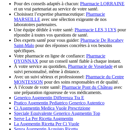
Pour des conseils adaptés à chacun:
Pharmacie LORRAINE
et un vrai partenariat au service de votre santé.
Choisissez l’expertise pharmaceutique:
Pharmacie
MARSEILLE
avec une sélection exigeante de nos
laboratoires partenaires.
Une équipe dédiée à votre santé:
Pharmacie LES 3 LYS
pour
répondre à toutes vos questions de santé.
Des experts santé pour vous guider:
Pharmacie De Rocabey
Saint-Malo
pour des réponses concrètes à vos besoins
spécifiques.
Votre pharmacie en ligne de confiance:
Pharmacie
OYONNAX
pour un conseil santé fiable à chaque instant.
À votre service au quotidien,
Pharmacie de Vosgelade
et un
suivi personnalisé, même à distance.
Avec un suivi sérieux et professionnel:
Pharmacie du Centre
MONTESSON
pour des soins responsables et de qualité.
À l’écoute de votre santé:
Pharmacie Pont du Château
avec
une préparation rigoureuse de vos médicaments.
Generico Augmentin Differenza Tra E
Pratico Augmentin Pediatrico Generico Autentico
Ci Augmentin Medica Vuole Prescrizione
Speciale Equivalente Generico Augmentin Top
Serve La Per Ricetta Augmentin
La Augmentin Ricetta Per Ci Vuole
Senza Augmentin Acquisto Ricetta