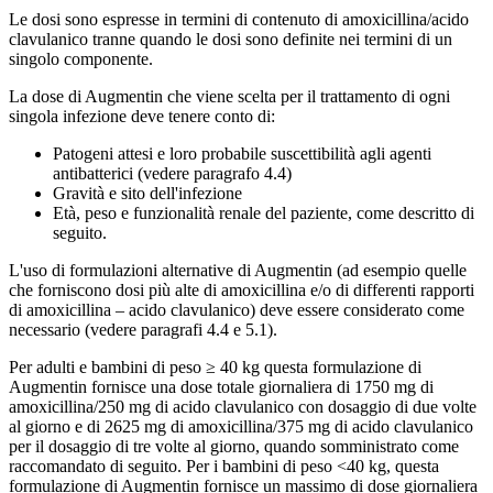
Le dosi sono espresse in termini di contenuto di amoxicillina/acido
clavulanico tranne quando le dosi sono definite nei termini di un
singolo componente.
La dose di Augmentin che viene scelta per il trattamento di ogni
singola infezione deve tenere conto di:
Patogeni attesi e loro probabile suscettibilità agli agenti
antibatterici (vedere paragrafo 4.4)
Gravità e sito dell'infezione
Età, peso e funzionalità renale del paziente, come descritto di
seguito.
L'uso di formulazioni alternative di Augmentin (ad esempio quelle
che forniscono dosi più alte di amoxicillina e/o di differenti rapporti
di amoxicillina – acido clavulanico) deve essere considerato come
necessario (vedere paragrafi 4.4 e 5.1).
Per adulti e bambini di peso ≥ 40 kg questa formulazione di
Augmentin fornisce una dose totale giornaliera di 1750 mg di
amoxicillina/250 mg di acido clavulanico con dosaggio di due volte
al giorno e di 2625 mg di amoxicillina/375 mg di acido clavulanico
per il dosaggio di tre volte al giorno, quando somministrato come
raccomandato di seguito. Per i bambini di peso <40 kg, questa
formulazione di Augmentin fornisce un massimo di dose giornaliera