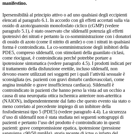
manifestino.
Ipersensibilità al principio attivo o ad uno qualsiasi degli eccipienti
elencati al paragrafo 6.1. In accordo con gli effetti accertati sulla via
ossido di azoto/guanosin monofosfato ciclico (cGMP) (vedere
paragrafo 5.1), è stato osservato che sildenafil potenzia gli effetti
ipotensivi dei nitrati e pertanto la co-somministrazione con i donatori
di ossido di azoto (come il nitrito di amile) o con i nitrati in qualsiasi
forma è controindicata. La co-somministrazione degli inibitori della
PDE5, compreso sildenafil, con stimolanti della guanilato ciclasi,
come riociguat, è controindicata perché potrebbe portare a
ipotensione sintomatica (vedere paragrafo 4.5). I prodotti indicati per
il trattamento della disfunzione erettile, incluso sildenafil, non
devono essere utilizzati nei soggetti per i quali l’attività sessuale è
sconsigliata (es. pazienti con gravi disturbi cardiovascolari, come
angina instabile o grave insufficienza cardiaca). Sildenafil è
controindicato in pazienti che hanno perso la vista ad un occhio a
causa di una neuropatia ottica ischemica anteriore non-arteritica
(NAION), indipendentemente dal fatto che questo evento sia stato o
meno correlato al precedente impiego di un inibitore della
fosfodiesterasi tipo 5 (PDE5) (vedere paragrafo 4.4). La sicurezza
d’uso di sildenafil non è stata studiata nei seguenti sottogruppi di
pazienti e pertanto l’uso del prodotto è controindicato in questi
pazienti: grave compromissione epatica, ipotensione (pressione
sanguigna <90/50 mmHg), storia recente di ictus o infarto del