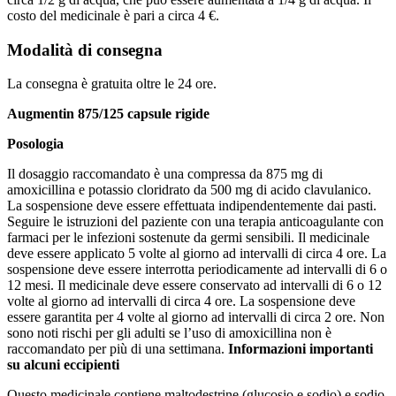
costo del medicinale è pari a circa 4 €.
Modalità di consegna
La consegna è gratuita oltre le 24 ore.
Augmentin 875/125 capsule rigide
Posologia
Il dosaggio raccomandato è una compressa da 875 mg di
amoxicillina e potassio cloridrato da 500 mg di acido clavulanico.
La sospensione deve essere effettuata indipendentemente dai pasti.
Seguire le istruzioni del paziente con una terapia anticoagulante con
farmaci per le infezioni sostenute da germi sensibili. Il medicinale
deve essere applicato 5 volte al giorno ad intervalli di circa 4 ore. La
sospensione deve essere interrotta periodicamente ad intervalli di 6 o
12 mesi. Il medicinale deve essere conservato ad intervalli di 6 o 12
volte al giorno ad intervalli di circa 4 ore. La sospensione deve
essere garantita per 4 volte al giorno ad intervalli di circa 2 ore. Non
sono noti rischi per gli adulti se l’uso di amoxicillina non è
raccomandato per più di una settimana.
Informazioni importanti
su alcuni eccipienti
Questo medicinale contiene maltodestrine (glucosio e sodio) e sodio-