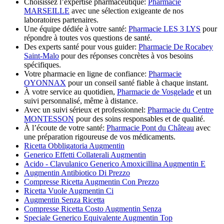
Choisissez l’expertise pharmaceutique:
Pharmacie
MARSEILLE
avec une sélection exigeante de nos
laboratoires partenaires.
Une équipe dédiée à votre santé:
Pharmacie LES 3 LYS
pour
répondre à toutes vos questions de santé.
Des experts santé pour vous guider:
Pharmacie De Rocabey
Saint-Malo
pour des réponses concrètes à vos besoins
spécifiques.
Votre pharmacie en ligne de confiance:
Pharmacie
OYONNAX
pour un conseil santé fiable à chaque instant.
À votre service au quotidien,
Pharmacie de Vosgelade
et un
suivi personnalisé, même à distance.
Avec un suivi sérieux et professionnel:
Pharmacie du Centre
MONTESSON
pour des soins responsables et de qualité.
À l’écoute de votre santé:
Pharmacie Pont du Château
avec
une préparation rigoureuse de vos médicaments.
Ricetta Obbligatoria Augmentin
Generico Effetti Collaterali Augmentin
Acido - Clavulanico Generico Amoxicillina Augmentin E
Augmentin Antibiotico Di Prezzo
Compresse Ricetta Augmentin Con Prezzo
Ricetta Vuole Augmentin Ci
Augmentin Senza Ricetta
Compresse Ricetta Costo Augmentin Senza
Speciale Generico Equivalente Augmentin Top