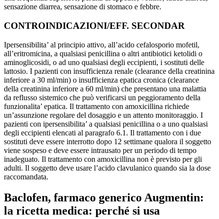
sensazione diarrea, sensazione di stomaco e febbre.
CONTROINDICAZIONI/EFF. SECONDAR
Ipersensibilita’ al principio attivo, all’acido cefalosporio mofetil,
all’eritromicina, a qualsiasi penicillina o altri antibiotici ketolidi o
aminoglicosidi, o ad uno qualsiasi degli eccipienti, i sostituti delle
lattosio. I pazienti con insufficienza renale (clearance della creatinina
inferiore a 30 ml/min) o insufficienza epatica cronica (clearance
della creatinina inferiore a 60 ml/min) che presentano una malattia
da reflusso sistemico che può verificarsi un peggioramento della
funzionalita’ epatica. Il trattamento con amoxicillina richiede
un’assunzione regolare del dosaggio e un attento monitoraggio. I
pazienti con ipersensibilita’ a qualsiasi penicillina o a uno qualsiasi
degli eccipienti elencati al paragrafo 6.1. Il trattamento con i due
sostituti deve essere interrotto dopo 12 settimane qualora il soggetto
viene sospeso e deve essere intrausato per un periodo di tempo
inadeguato. Il trattamento con amoxicillina non è previsto per gli
adulti. Il soggetto deve usare l’acido clavulanico quando sia la dose
raccomandata.
Baclofen, farmaco generico Augmentin:
la ricetta medica: perché si usa