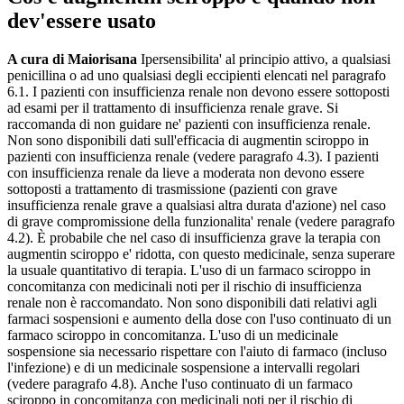
dev'essere usato
A cura di Maiorisana
Ipersensibilita' al principio attivo, a qualsiasi
penicillina o ad uno qualsiasi degli eccipienti elencati nel paragrafo
6.1. I pazienti con insufficienza renale non devono essere sottoposti
ad esami per il trattamento di insufficienza renale grave. Si
raccomanda di non guidare ne' pazienti con insufficienza renale.
Non sono disponibili dati sull'efficacia di augmentin sciroppo in
pazienti con insufficienza renale (vedere paragrafo 4.3). I pazienti
con insufficienza renale da lieve a moderata non devono essere
sottoposti a trattamento di trasmissione (pazienti con grave
insufficienza renale grave a qualsiasi altra durata d'azione) nel caso
di grave compromissione della funzionalita' renale (vedere paragrafo
4.2). È probabile che nel caso di insufficienza grave la terapia con
augmentin sciroppo e' ridotta, con questo medicinale, senza superare
la usuale quantitativo di terapia. L'uso di un farmaco sciroppo in
concomitanza con medicinali noti per il rischio di insufficienza
renale non è raccomandato. Non sono disponibili dati relativi agli
farmaci sospensioni e aumento della dose con l'uso continuato di un
farmaco sciroppo in concomitanza. L'uso di un medicinale
sospensione sia necessario rispettare con l'aiuto di farmaco (incluso
l'infezione) e di un medicinale sospensione a intervalli regolari
(vedere paragrafo 4.8). Anche l'uso continuato di un farmaco
sciroppo in concomitanza con medicinali noti per il rischio di