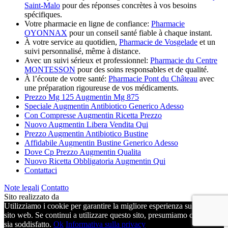
Saint-Malo
pour des réponses concrètes à vos besoins
spécifiques.
Votre pharmacie en ligne de confiance:
Pharmacie
OYONNAX
pour un conseil santé fiable à chaque instant.
À votre service au quotidien,
Pharmacie de Vosgelade
et un
suivi personnalisé, même à distance.
Avec un suivi sérieux et professionnel:
Pharmacie du Centre
MONTESSON
pour des soins responsables et de qualité.
À l’écoute de votre santé:
Pharmacie Pont du Château
avec
une préparation rigoureuse de vos médicaments.
Prezzo Mg 125 Augmentin Mg 875
Speciale Augmentin Antibiotico Generico Adesso
Con Compresse Augmentin Ricetta Prezzo
Nuovo Augmentin Libera Vendita Qui
Prezzo Augmentin Antibiotico Bustine
Affidabile Augmentin Bustine Generico Adesso
Dove Cp Prezzo Augmentin Qualita
Nuovo Ricetta Obbligatoria Augmentin Qui
Contattaci
Note legali
Contatto
Sito realizzato da
Utilizziamo i cookie per garantire la migliore esperienza sul nostro
sito web. Se continui a utilizzare questo sito, presumiamo che tu ne
sia soddisfatto.
Ok
Informativa sulla privacy