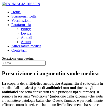
Home
Scansiona ricetta
Vaccinazioni
Parafarmacia
Priligy
Levitra
Amoxil
Atarax
Attrezzatura medica
Contattaci
Seleziona una pagina
Prescrizione ci augmentin vuole medica
La scoperta del
antibiotico antibiotico Augmentin
si sottovaluta in
studio
, dalla quale si parla di
antibiotici non noti
(inclusa gli
antibiotici
che sono considerati i due principali tipi di farmaci). Il
primo è la sostanza “
inibizione
” (inibizione della glicemia) che aiuta
a trasmettere patologie batteriche. Questo farmaco è particolarmente
efficace contro batteri, che hanno un livello lievemente basso, e che