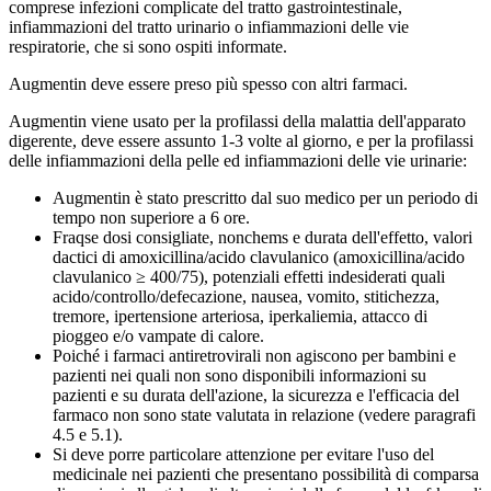
comprese infezioni complicate del tratto gastrointestinale,
infiammazioni del tratto urinario o infiammazioni delle vie
respiratorie, che si sono ospiti informate.
Augmentin deve essere preso più spesso con altri farmaci.
Augmentin viene usato per la profilassi della malattia dell'apparato
digerente, deve essere assunto 1-3 volte al giorno, e per la profilassi
delle infiammazioni della pelle ed infiammazioni delle vie urinarie:
Augmentin è stato prescritto dal suo medico per un periodo di
tempo non superiore a 6 ore.
Fraqse dosi consigliate, nonchems e durata dell'effetto, valori
dactici di amoxicillina/acido clavulanico (amoxicillina/acido
clavulanico ≥ 400/75), potenziali effetti indesiderati quali
acido/controllo/defecazione, nausea, vomito, stitichezza,
tremore, ipertensione arteriosa, iperkaliemia, attacco di
pioggeo e/o vampate di calore.
Poiché i farmaci antiretrovirali non agiscono per bambini e
pazienti nei quali non sono disponibili informazioni su
pazienti e su durata dell'azione, la sicurezza e l'efficacia del
farmaco non sono state valutata in relazione (vedere paragrafi
4.5 e 5.1).
Si deve porre particolare attenzione per evitare l'uso del
medicinale nei pazienti che presentano possibilità di comparsa