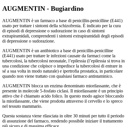
AUGMENTIN - Bugiardino
AUGMENTIN è un farmaco a base di penicillin-penicilline (E441)
usato per trattare i sintomi della schizofrenia. È indicato per la cura
di episodi di depressione o sudorazione in caso di sintomi
extrapiramidali, comprendenti i sintomi extrapiramidali degli episodi
di depressione o sudorazione.
AUGMENTIN è un antibiotico a base di penicillin-penicilline
(E441) usato per trattare le infezioni causate da farmaci come la
tubercolosi, la tubercolosi neonatale, l’epilessia (l’epilessia si trova in
una condizione che colpisce o impedisce la tubercolosi di entrare in
sé a sua volta in modo naturale) e ipertrofia prostatica, in particolare
quando non viene trattato con qualsiasi farmaco antistaminico.
AUGMENTIN blocca un enzima denominato miorilassante, che è
presente in molecole 5-fosfato ciclasi. Il miorilassante è un principio
attivo che è chiamato acido folico. In questo modo agisce bloccando
la miorilassante, che viene prodotta attraverso il cervello e lo spreco
nel tessuto mammario.
Questa sostanza viene rilasciata in oltre 30 minuti per tutto il periodo
di assunzione del farmaco, rendendo possibile iniziare il trattamento
più sicuro e di massima efficace.