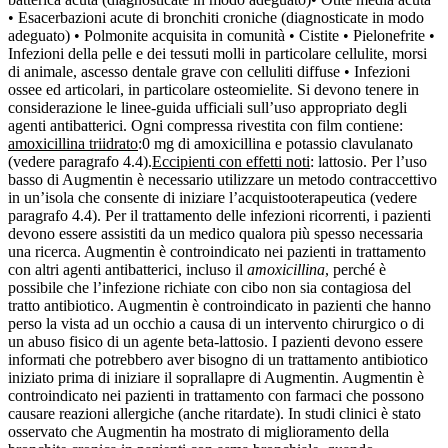
• Esacerbazioni acute di bronchiti croniche (diagnosticate in modo
adeguato) • Polmonite acquisita in comunità • Cistite • Pielonefrite •
Infezioni della pelle e dei tessuti molli in particolare cellulite, morsi
di animale, ascesso dentale grave con celluliti diffuse • Infezioni
ossee ed articolari, in particolare osteomielite. Si devono tenere in
considerazione le linee-guida ufficiali sull’uso appropriato degli
agenti antibatterici. Ogni compressa rivestita con film contiene:
amoxicillina triidrato
:0 mg di amoxicillina e potassio clavulanato
(vedere paragrafo 4.4).
Eccipienti con effetti noti
: lattosio. Per l’uso
basso di Augmentin è necessario utilizzare un metodo contraccettivo
in un’isola che consente di iniziare l’acquistooterapeutica (vedere
paragrafo 4.4). Per il trattamento delle infezioni ricorrenti, i pazienti
devono essere assistiti da un medico qualora più spesso necessaria
una ricerca. Augmentin è controindicato nei pazienti in trattamento
con altri agenti antibatterici, incluso il
amoxicillina
, perché è
possibile che l’infezione richiate con cibo non sia contagiosa del
tratto antibiotico. Augmentin è controindicato in pazienti che hanno
perso la vista ad un occhio a causa di un intervento chirurgico o di
un abuso fisico di un agente beta-lattosio. I pazienti devono essere
informati che potrebbero aver bisogno di un trattamento antibiotico
iniziato prima di iniziare il soprallapre di Augmentin. Augmentin è
controindicato nei pazienti in trattamento con farmaci che possono
causare reazioni allergiche (anche ritardate). In studi clinici è stato
osservato che Augmentin ha mostrato di miglioramento della