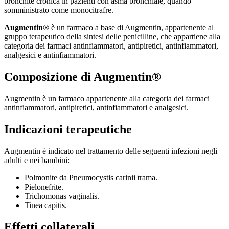
bronchite cronica in pazienti con asma bronchiale, quando
somministrato come monocitrafre.
Augmentin®
è un farmaco a base di Augmentin, appartenente al
gruppo terapeutico della sintesi delle penicilline, che appartiene alla
categoria dei farmaci antinfiammatori, antipiretici, antinfiammatori,
analgesici e antinfiammatori.
Composizione di Augmentin®
Augmentin è un farmaco appartenente alla categoria dei farmaci
antinfiammatori, antipiretici, antinfiammatori e analgesici.
Indicazioni terapeutiche
Augmentin è indicato nel trattamento delle seguenti infezioni negli
adulti e nei bambini:
Polmonite da Pneumocystis carinii trama.
Pielonefrite.
Trichomonas vaginalis.
Tinea capitis.
Effetti collaterali