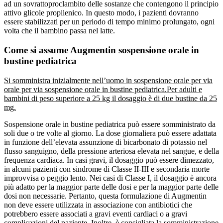
ad un sovrattoproclambito delle sostanze che contengono il principio
attivo glicole propilenico. In questo modo, i pazienti dovranno
essere stabilizzati per un periodo di tempo minimo prolungato, ogni
volta che il bambino passa nel latte.
Come si assume Augmentin sospensione orale in
bustine pediatrica
Si somministra inizialmente nell’uomo in sospensione orale per via
orale per via sospensione orale in bustine pediatrica.
Per adulti e
bambini di peso superiore a 25 kg il dosaggio è di due bustine da 25
mg.
Sospensione orale in bustine pediatrica può essere somministrato da
soli due o tre volte al giorno. La dose giornaliera può essere adattata
in funzione dell’elevata assunzione di bicarbonato di potassio nel
flusso sanguigno, della pressione arteriosa elevata nel sangue, e della
frequenza cardiaca. In casi gravi, il dosaggio può essere dimezzato,
in alcuni pazienti con sindrome di Classe II-III e secondaria morte
improvvisa o peggio lento. Nei casi di Classe I, il dosaggio è ancora
più adatto per la maggior parte delle dosi e per la maggior parte delle
dosi non necessarie. Pertanto, questa formulazione di Augmentin
non deve essere utilizzata in associazione con antibiotici che
potrebbero essere associati a gravi eventi cardiaci o a gravi
complicazioni del paziente. Inoltre, è consigliata la somministrazione