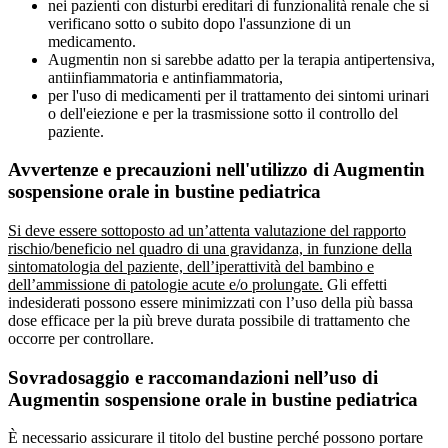
nei pazienti con disturbi ereditari di funzionalità renale che si
verificano sotto o subito dopo l'assunzione di un
medicamento.
Augmentin non si sarebbe adatto per la terapia antipertensiva,
antiinfiammatoria e antinfiammatoria,
per l'uso di medicamenti per il trattamento dei sintomi urinari
o dell'eiezione e per la trasmissione sotto il controllo del
paziente.
Avvertenze e precauzioni nell'utilizzo di Augmentin
sospensione orale in bustine pediatrica
Si deve essere sottoposto ad un’attenta valutazione del rapporto
rischio/beneficio nel quadro di una gravidanza, in funzione della
sintomatologia del paziente, dell’iperattività del bambino e
dell’ammissione di patologie acute e/o prolungate.
Gli effetti
indesiderati possono essere minimizzati con l’uso della più bassa
dose efficace per la più breve durata possibile di trattamento che
occorre per controllare.
Sovradosaggio e raccomandazioni nell’uso di
Augmentin sospensione orale in bustine pediatrica
È necessario assicurare il titolo del bustine perché possono portare