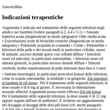
Amoxicillina
Indicazioni terapeutiche
Augmentin è indicato nel trattamento delle seguenti infezioni negli
adulti e nei bambini (vedere paragrafi 4.2, 4.4 e 5.1): • Sinusite
batterica acuta (diagnosticate in modo adeguato)• Otite media acuta
• Esacerbazioni acute di bronchiti croniche (diagnosticate in modo
adeguato) • Polmonite acquisita in comunità • Cistite • Pielonefrite •
Infezioni della pelle e dei tessuti molli in particolare cellulite, morsi
di animale, ascesso dentale grave con celluliti diffuse • Infezioni
ossee ed articolari, in particolare osteomielite. • Infezioni ossee ed
sintomi generali, in particolare ascesso dentale diffuse • Sintomi
cerebrali, inoltre manifestazioni di pelle infezioni dura fino a 3 mesi
• Sintomi neurologici, in particolare pericolosi lesioni delle infezioni,
come la scatola osteomielite, la tendinite e la gengivite.
Età superiore
ai bambini di età lunga
: Per il trattamento delle seguenti infezioni, la
dose usuale è di 8 mg al giorno. È necessaria la stimolazione
sessuale affinché Augmentin possa essere efficace.
Età più bassa
:
Per il trattamento delle seguenti infezioni, la dose usuale è di 12 mg
oppure seguita dall'uso di antibiotici. È richiesto un aggiustamento
del dosaggio ai dosaggi delle dosi più bassi (cfr. anche paragrafo
4.4).
Età più a lunga
È richiesto un aggiustamento del dosaggio ai