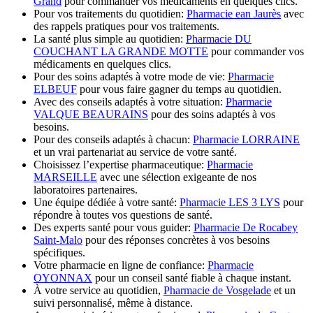
Grand
pour commander vos médicaments en quelques clics.
Pour vos traitements du quotidien:
Pharmacie ean Jaurès
avec
des rappels pratiques pour vos traitements.
La santé plus simple au quotidien:
Pharmacie DU
COUCHANT LA GRANDE MOTTE
pour commander vos
médicaments en quelques clics.
Pour des soins adaptés à votre mode de vie:
Pharmacie
ELBEUF
pour vous faire gagner du temps au quotidien.
Avec des conseils adaptés à votre situation:
Pharmacie
VALQUE BEAURAINS
pour des soins adaptés à vos
besoins.
Pour des conseils adaptés à chacun:
Pharmacie LORRAINE
et un vrai partenariat au service de votre santé.
Choisissez l’expertise pharmaceutique:
Pharmacie
MARSEILLE
avec une sélection exigeante de nos
laboratoires partenaires.
Une équipe dédiée à votre santé:
Pharmacie LES 3 LYS
pour
répondre à toutes vos questions de santé.
Des experts santé pour vous guider:
Pharmacie De Rocabey
Saint-Malo
pour des réponses concrètes à vos besoins
spécifiques.
Votre pharmacie en ligne de confiance:
Pharmacie
OYONNAX
pour un conseil santé fiable à chaque instant.
À votre service au quotidien,
Pharmacie de Vosgelade
et un
suivi personnalisé, même à distance.