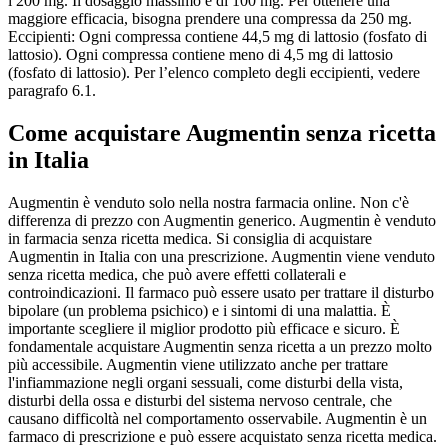
i 200 mg. Il dosaggio massimo è di 100 mg. Per ottenere una
maggiore efficacia, bisogna prendere una compressa da 250 mg.
Eccipienti: Ogni compressa contiene 44,5 mg di lattosio (fosfato di
lattosio). Ogni compressa contiene meno di 4,5 mg di lattosio
(fosfato di lattosio). Per l’elenco completo degli eccipienti, vedere
paragrafo 6.1.
Come acquistare Augmentin senza ricetta
in Italia
Augmentin è venduto solo nella nostra farmacia online. Non c'è
differenza di prezzo con Augmentin generico. Augmentin è venduto
in farmacia senza ricetta medica. Si consiglia di acquistare
Augmentin in Italia con una prescrizione. Augmentin viene venduto
senza ricetta medica, che può avere effetti collaterali e
controindicazioni. Il farmaco può essere usato per trattare il disturbo
bipolare (un problema psichico) e i sintomi di una malattia. È
importante scegliere il miglior prodotto più efficace e sicuro. È
fondamentale acquistare Augmentin senza ricetta a un prezzo molto
più accessibile. Augmentin viene utilizzato anche per trattare
l'infiammazione negli organi sessuali, come disturbi della vista,
disturbi della ossa e disturbi del sistema nervoso centrale, che
causano difficoltà nel comportamento osservabile. Augmentin è un
farmaco di prescrizione e può essere acquistato senza ricetta medica.