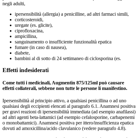
negli adulti,
ipersensibilità (allergia) a penicilline, ad altri farmaci simili,
corticosteroidi,
uregate (es. glicite),
ciprofloxacina,
ampicillina,
sanguinamento o insufficiente funzionalità epatica
fumare (in caso di nausea),
diabete,
bambini al di sotto di 24 settimaneo di ciclosporina (es.
Effetti indesiderati
Come tutti i medicinali, Augmentin 875/125ml può causare
effetti collaterali, sebbene non tutte le persone li manifestino.
Ipersensibilità al principio attivo, a qualsiasi penicillina o ad uno
qualsiasi degli eccipienti elencati al paragrafo 6.1. Anamnesi positiva
per gravi reazioni di ipersensibilità immediata (ad esempio anafilassi)
ad altri agenti beta-lattamici (ad esempio cefalosporine, carbapenemi
o monobattamici). Anamnesi positiva per ittero/insufficienza epatica
dovuti ad amoxicillina/acido clavulanico (vedere paragrafo 4.8).