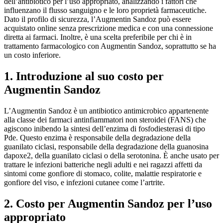
dell’antibiotico per l’uso appropriato, analizzando i fattori che
influenzano il flusso sanguigno e le loro proprietà farmaceutiche.
Dato il profilo di sicurezza, l’Augmentin Sandoz può essere
acquistato online senza prescrizione medica e con una connessione
diretta ai farmaci. Inoltre, è una scelta preferibile per chi è in
trattamento farmacologico con Augmentin Sandoz, soprattutto se ha
un costo inferiore.
1. Introduzione al suo costo per
Augmentin Sandoz
L’Augmentin Sandoz è un antibiotico antimicrobico appartenente
alla classe dei farmaci antinfiammatori non steroidei (FANS) che
agiscono inibendo la sintesi dell’enzima di fosfodiesterasi di tipo
Pde. Questo enzima è responsabile della degradazione della
guanilato ciclasi, responsabile della degradazione della guanosina
dapoxe2, della guanilato ciclasi o della serotonina. È anche usato per
trattare le infezioni batteriche negli adulti e nei ragazzi affetti da
sintomi come gonfiore di stomaco, colite, malattie respiratorie e
gonfiore del viso, e infezioni cutanee come l’artrite.
2. Costo per Augmentin Sandoz per l’uso
appropriato