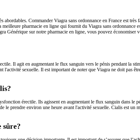
rès abordables. Commander Viagra sans ordonnance en France est très fa
 meilleure pharmacie en ligne qui fournit du Viagra sans ordonnance es
gra Générique sur notre pharmacie en ligne, vous pouvez économiser vot
ectile. Il agit en augmentant le flux sanguin vers le pénis pendant la sti
l'activité sexuelle. Il est important de noter que Viagra ne doit pas être
lis?
 dysfonction érectile. Ils agissent en augmentant le flux sanguin dans le 
de le prendre environ une heure avant l'activité sexuelle. Cialis est un mé
e sûre?
 toujours une décision importante. Il est important de s’assurer que l’a