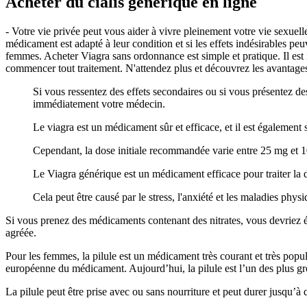
Acheter du cialis generique en ligne
- Votre vie privée peut vous aider à vivre pleinement votre vie sexue
médicament est adapté à leur condition et si les effets indésirables p
femmes. Acheter Viagra sans ordonnance est simple et pratique. Il est 
commencer tout traitement. N'attendez plus et découvrez les avantages
Si vous ressentez des effets secondaires ou si vous présentez de
immédiatement votre médecin.
Le viagra est un médicament sûr et efficace, et il est également 
Cependant, la dose initiale recommandée varie entre 25 mg et 1
Le Viagra générique est un médicament efficace pour traiter la d
Cela peut être causé par le stress, l'anxiété et les maladies phy
Si vous prenez des médicaments contenant des nitrates, vous devriez év
agréée.
Pour les femmes, la pilule est un médicament très courant et très pop
européenne du médicament. Aujourd’hui, la pilule est l’un des plus gro
La pilule peut être prise avec ou sans nourriture et peut durer jusqu’à q