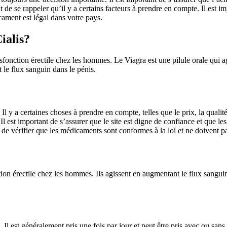
de se rappeler qu’il y a certains facteurs à prendre en compte. Il est im
icament est légal dans votre pays.
Cialis?
ysfonction érectile chez les hommes. Le Viagra est une pilule orale qui a
 le flux sanguin dans le pénis.
y a certaines choses à prendre en compte, telles que le prix, la qualité du
 est important de s’assurer que le site est digne de confiance et que les
e vérifier que les médicaments sont conformes à la loi et ne doivent pas ê
ction érectile chez les hommes. Ils agissent en augmentant le flux sangu
 Il est généralement pris une fois par jour et peut être pris avec ou sans