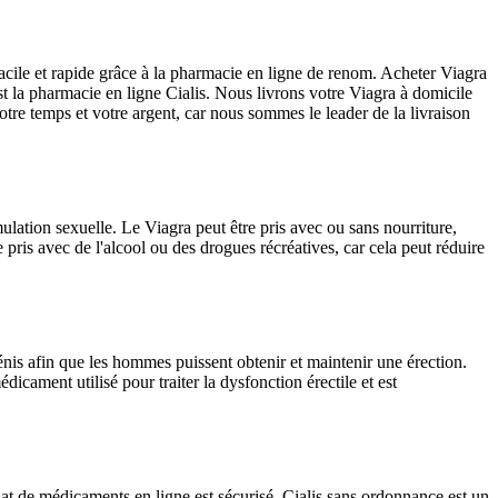
cile et rapide grâce à la pharmacie en ligne de renom. Acheter Viagra
t la pharmacie en ligne Cialis. Nous livrons votre Viagra à domicile
re temps et votre argent, car nous sommes le leader de la livraison
mulation sexuelle. Le Viagra peut être pris avec ou sans nourriture,
 pris avec de l'alcool ou des drogues récréatives, car cela peut réduire
pénis afin que les hommes puissent obtenir et maintenir une érection.
dicament utilisé pour traiter la dysfonction érectile et est
chat de médicaments en ligne est sécurisé. Cialis sans ordonnance est un