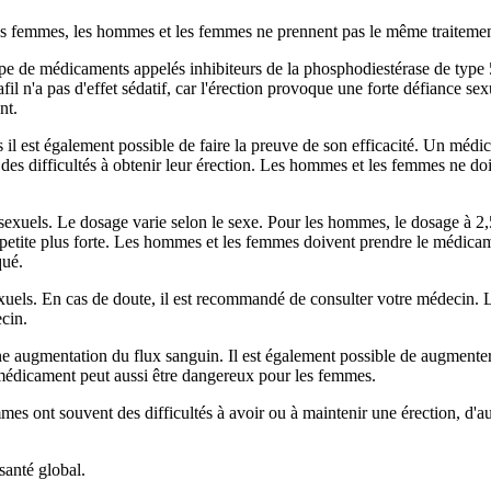
es femmes, les hommes et les femmes ne prennent pas le même traitemen
groupe de médicaments appelés inhibiteurs de la phosphodiestérase de type
afil n'a pas d'effet sédatif, car l'érection provoque une forte défiance s
nt.
s il est également possible de faire la preuve de son efficacité. Un mé
es difficultés à obtenir leur érection. Les hommes et les femmes ne d
 sexuels. Le dosage varie selon le sexe. Pour les hommes, le dosage à 
petite plus forte. Les hommes et les femmes doivent prendre le médica
qué.
xuels. En cas de doute, il est recommandé de consulter votre médecin. L
cin.
ne augmentation du flux sanguin. Il est également possible de augmente
 médicament peut aussi être dangereux pour les femmes.
mes ont souvent des difficultés à avoir ou à maintenir une érection, d'
santé global.