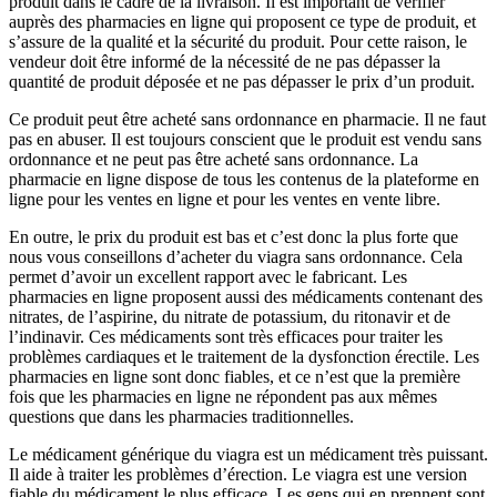
produit dans le cadre de la livraison. Il est important de vérifier
auprès des pharmacies en ligne qui proposent ce type de produit, et
s’assure de la qualité et la sécurité du produit. Pour cette raison, le
vendeur doit être informé de la nécessité de ne pas dépasser la
quantité de produit déposée et ne pas dépasser le prix d’un produit.
Ce produit peut être acheté sans ordonnance en pharmacie. Il ne faut
pas en abuser. Il est toujours conscient que le produit est vendu sans
ordonnance et ne peut pas être acheté sans ordonnance. La
pharmacie en ligne dispose de tous les contenus de la plateforme en
ligne pour les ventes en ligne et pour les ventes en vente libre.
En outre, le prix du produit est bas et c’est donc la plus forte que
nous vous conseillons d’acheter du viagra sans ordonnance. Cela
permet d’avoir un excellent rapport avec le fabricant. Les
pharmacies en ligne proposent aussi des médicaments contenant des
nitrates, de l’aspirine, du nitrate de potassium, du ritonavir et de
l’indinavir. Ces médicaments sont très efficaces pour traiter les
problèmes cardiaques et le traitement de la dysfonction érectile. Les
pharmacies en ligne sont donc fiables, et ce n’est que la première
fois que les pharmacies en ligne ne répondent pas aux mêmes
questions que dans les pharmacies traditionnelles.
Le médicament générique du viagra est un médicament très puissant.
Il aide à traiter les problèmes d’érection. Le viagra est une version
fiable du médicament le plus efficace. Les gens qui en prennent sont