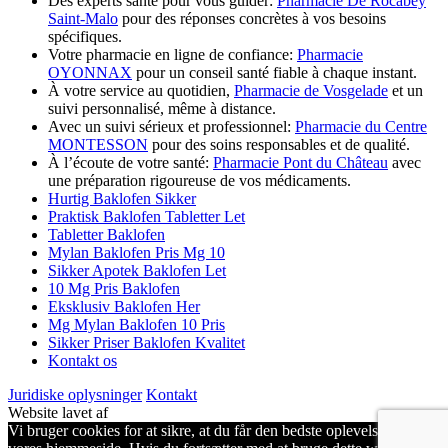
Des experts santé pour vous guider:
Pharmacie De Rocabey
Saint-Malo
pour des réponses concrètes à vos besoins
spécifiques.
Votre pharmacie en ligne de confiance:
Pharmacie
OYONNAX
pour un conseil santé fiable à chaque instant.
À votre service au quotidien,
Pharmacie de Vosgelade
et un
suivi personnalisé, même à distance.
Avec un suivi sérieux et professionnel:
Pharmacie du Centre
MONTESSON
pour des soins responsables et de qualité.
À l’écoute de votre santé:
Pharmacie Pont du Château
avec
une préparation rigoureuse de vos médicaments.
Hurtig Baklofen Sikker
Praktisk Baklofen Tabletter Let
Tabletter Baklofen
Mylan Baklofen Pris Mg 10
Sikker Apotek Baklofen Let
10 Mg Pris Baklofen
Eksklusiv Baklofen Her
Mg Mylan Baklofen 10 Pris
Sikker Priser Baklofen Kvalitet
Kontakt os
Juridiske oplysninger
Kontakt
Website lavet af
Vi bruger cookies for at sikre, at du får den bedste oplevelse på