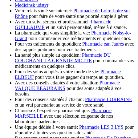
Medicinsk udstyr
Votre relais santé sur Internet:
Pharmacie de Loire Loire sur
Rhône
pour faire de votre santé une priorité simple à gérer.
Avec un suivi sérieux et professionnel:
Pharmacie
GUILLAUME
et un suivi personnalisé, même à distance.
La pharmacie qui vous simplifie la vie:
Pharmacie Noisy-le-
Grand
pour commander vos médicaments en quelques clics.
Pour vos traitements du quotidien:
Pharmacie ean Jaurès
avec
des rappels pratiques pour vos traitements.
La santé plus simple au quotidien:
Pharmacie DU
COUCHANT LA GRANDE MOTTE
pour commander vos
médicaments en quelques clics.
Pour des soins adaptés à votre mode de vie:
Pharmacie
ELBEUF
pour vous faire gagner du temps au quotidien.
Avec des conseils adaptés à votre situation:
Pharmacie
VALQUE BEAURAINS
pour des soins adaptés à vos
besoins.
Pour des conseils adaptés à chacun:
Pharmacie LORRAINE
et un vrai partenariat au service de votre santé.
Choisissez l’expertise pharmaceutique:
Pharmacie
MARSEILLE
avec une sélection exigeante de nos
laboratoires partenaires.
Une équipe dédiée à votre santé:
Pharmacie LES 3 LYS
pour
répondre à toutes vos questions de santé.