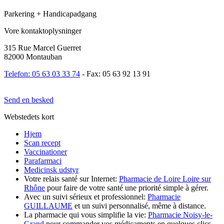
Parkering + Handicapadgang
Vore kontaktoplysninger
315 Rue Marcel Guerret
82000 Montauban
Telefon: 05 63 03 33 74
- Fax: 05 63 92 13 91
Send en besked
Webstedets kort
Hjem
Scan recept
Vaccinationer
Parafarmaci
Medicinsk udstyr
Votre relais santé sur Internet:
Pharmacie de Loire Loire sur
Rhône
pour faire de votre santé une priorité simple à gérer.
Avec un suivi sérieux et professionnel:
Pharmacie
GUILLAUME
et un suivi personnalisé, même à distance.
La pharmacie qui vous simplifie la vie:
Pharmacie Noisy-le-
Grand
pour commander vos médicaments en quelques clics.