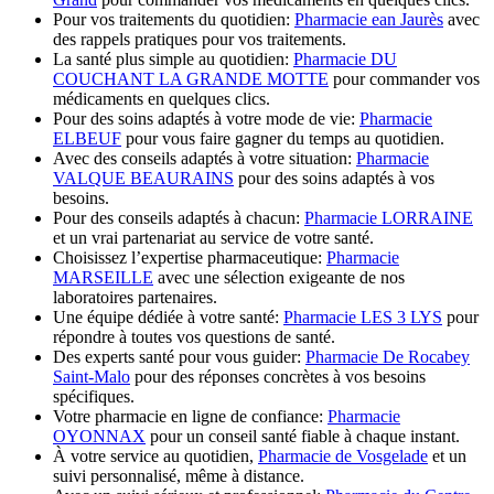
Pour vos traitements du quotidien:
Pharmacie ean Jaurès
avec
des rappels pratiques pour vos traitements.
La santé plus simple au quotidien:
Pharmacie DU
COUCHANT LA GRANDE MOTTE
pour commander vos
médicaments en quelques clics.
Pour des soins adaptés à votre mode de vie:
Pharmacie
ELBEUF
pour vous faire gagner du temps au quotidien.
Avec des conseils adaptés à votre situation:
Pharmacie
VALQUE BEAURAINS
pour des soins adaptés à vos
besoins.
Pour des conseils adaptés à chacun:
Pharmacie LORRAINE
et un vrai partenariat au service de votre santé.
Choisissez l’expertise pharmaceutique:
Pharmacie
MARSEILLE
avec une sélection exigeante de nos
laboratoires partenaires.
Une équipe dédiée à votre santé:
Pharmacie LES 3 LYS
pour
répondre à toutes vos questions de santé.
Des experts santé pour vous guider:
Pharmacie De Rocabey
Saint-Malo
pour des réponses concrètes à vos besoins
spécifiques.
Votre pharmacie en ligne de confiance:
Pharmacie
OYONNAX
pour un conseil santé fiable à chaque instant.
À votre service au quotidien,
Pharmacie de Vosgelade
et un
suivi personnalisé, même à distance.