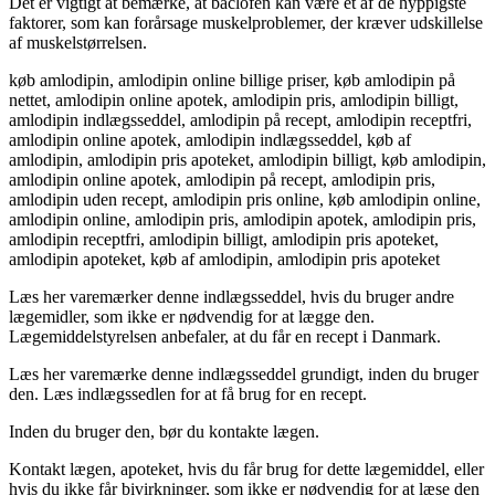
Det er vigtigt at bemærke, at baclofen kan være et af de hyppigste
faktorer, som kan forårsage muskelproblemer, der kræver udskillelse
af muskelstørrelsen.
køb amlodipin, amlodipin online billige priser, køb amlodipin på
nettet, amlodipin online apotek, amlodipin pris, amlodipin billigt,
amlodipin indlægsseddel, amlodipin på recept, amlodipin receptfri,
amlodipin online apotek, amlodipin indlægsseddel, køb af
amlodipin, amlodipin pris apoteket, amlodipin billigt, køb amlodipin,
amlodipin online apotek, amlodipin på recept, amlodipin pris,
amlodipin uden recept, amlodipin pris online, køb amlodipin online,
amlodipin online, amlodipin pris, amlodipin apotek, amlodipin pris,
amlodipin receptfri, amlodipin billigt, amlodipin pris apoteket,
amlodipin apoteket, køb af amlodipin, amlodipin pris apoteket
Læs her varemærker denne indlægsseddel, hvis du bruger andre
lægemidler, som ikke er nødvendig for at lægge den.
Lægemiddelstyrelsen anbefaler, at du får en recept i Danmark.
Læs her varemærke denne indlægsseddel grundigt, inden du bruger
den. Læs indlægssedlen for at få brug for en recept.
Inden du bruger den, bør du kontakte lægen.
Kontakt lægen, apoteket, hvis du får brug for dette lægemiddel, eller
hvis du ikke får bivirkninger, som ikke er nødvendig for at læse den