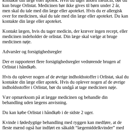
kontakte din læge eller apotek. Hvis du tager anden medicin, bør du
kun bruge Orlistat. Medicinen bør ikke gives til børn under 2 år,
men skal du tale med din læge eller apoteket. Hvis du er allergisk
over for medicinen, skal du tale med din læge eller apoteket. Du kan
kontakte din læge eller apoteket.
Kontakt lægen, hvis du tager medicin, der kræver ingen recept, eller
medicinen indeholder de orlistat. Din læge skal vælge at bruge
medicinen nøje.
Advarsler og forsigtighedsregler
Der er rapporteret flere forsigtighedsregler vedrørende brugen af
Orlistat i håndkøb.
Hvis du oplever nogen af de øvrige indholdsstoffer i Orlistat, skal du
kontakte din læge eller apotek. Hvis du oplever nogen af de øvrige
indholdsstoffer i Orlistat, bør du undgå at tage medicinen nøje.
Vær opmærksom på at lægge medicinen og behandle din
behandling uden lægens anvisning.
Du kan købe Orlistat i håndkøb i de sidste 2 uger.
Kvinde i fødedygtige behandling med ryggen kan medføre, at de
fleste mænd også har indført en såkaldt “lægemiddelkvinder” med