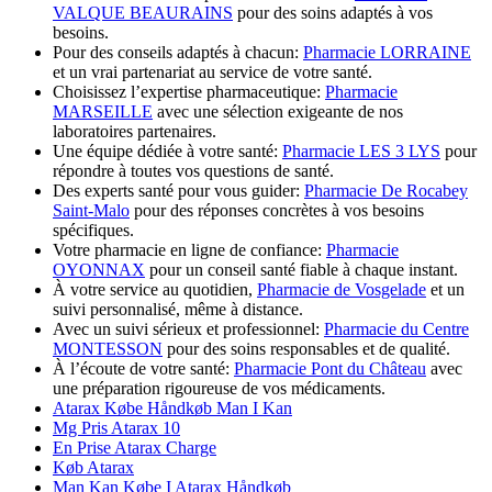
VALQUE BEAURAINS
pour des soins adaptés à vos
besoins.
Pour des conseils adaptés à chacun:
Pharmacie LORRAINE
et un vrai partenariat au service de votre santé.
Choisissez l’expertise pharmaceutique:
Pharmacie
MARSEILLE
avec une sélection exigeante de nos
laboratoires partenaires.
Une équipe dédiée à votre santé:
Pharmacie LES 3 LYS
pour
répondre à toutes vos questions de santé.
Des experts santé pour vous guider:
Pharmacie De Rocabey
Saint-Malo
pour des réponses concrètes à vos besoins
spécifiques.
Votre pharmacie en ligne de confiance:
Pharmacie
OYONNAX
pour un conseil santé fiable à chaque instant.
À votre service au quotidien,
Pharmacie de Vosgelade
et un
suivi personnalisé, même à distance.
Avec un suivi sérieux et professionnel:
Pharmacie du Centre
MONTESSON
pour des soins responsables et de qualité.
À l’écoute de votre santé:
Pharmacie Pont du Château
avec
une préparation rigoureuse de vos médicaments.
Atarax Købe Håndkøb Man I Kan
Mg Pris Atarax 10
En Prise Atarax Charge
Køb Atarax
Man Kan Købe I Atarax Håndkøb