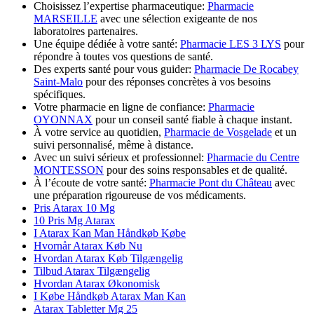
Choisissez l’expertise pharmaceutique:
Pharmacie
MARSEILLE
avec une sélection exigeante de nos
laboratoires partenaires.
Une équipe dédiée à votre santé:
Pharmacie LES 3 LYS
pour
répondre à toutes vos questions de santé.
Des experts santé pour vous guider:
Pharmacie De Rocabey
Saint-Malo
pour des réponses concrètes à vos besoins
spécifiques.
Votre pharmacie en ligne de confiance:
Pharmacie
OYONNAX
pour un conseil santé fiable à chaque instant.
À votre service au quotidien,
Pharmacie de Vosgelade
et un
suivi personnalisé, même à distance.
Avec un suivi sérieux et professionnel:
Pharmacie du Centre
MONTESSON
pour des soins responsables et de qualité.
À l’écoute de votre santé:
Pharmacie Pont du Château
avec
une préparation rigoureuse de vos médicaments.
Pris Atarax 10 Mg
10 Pris Mg Atarax
I Atarax Kan Man Håndkøb Købe
Hvornår Atarax Køb Nu
Hvordan Atarax Køb Tilgængelig
Tilbud Atarax Tilgængelig
Hvordan Atarax Økonomisk
I Købe Håndkøb Atarax Man Kan
Atarax Tabletter Mg 25