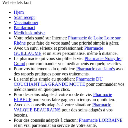
Webstedets kort
Hjem
Scan recept
Vaccinationer
Parafarmaci
Medicinsk udstyr
Votre relais santé sur Internet:
Pharmacie de Loire Loire sur
Rhône
pour faire de votre santé une priorité simple à gérer.
Avec un suivi sérieux et professionnel:
Pharmacie
GUILLAUME
et un suivi personnalisé, même à distance.
La pharmacie qui vous simplifie la vie:
Pharmacie Noisy-le-
Grand
pour commander vos médicaments en quelques clics.
Pour vos traitements du quotidien:
Pharmacie ean Jaurès
avec
des rappels pratiques pour vos traitements.
La santé plus simple au quotidien:
Pharmacie DU
COUCHANT LA GRANDE MOTTE
pour commander vos
médicaments en quelques clics.
Pour des soins adaptés à votre mode de vie:
Pharmacie
ELBEUF
pour vous faire gagner du temps au quotidien.
Avec des conseils adaptés à votre situation:
Pharmacie
VALQUE BEAURAINS
pour des soins adaptés à vos
besoins.
Pour des conseils adaptés à chacun:
Pharmacie LORRAINE
et un vrai partenariat au service de votre santé.