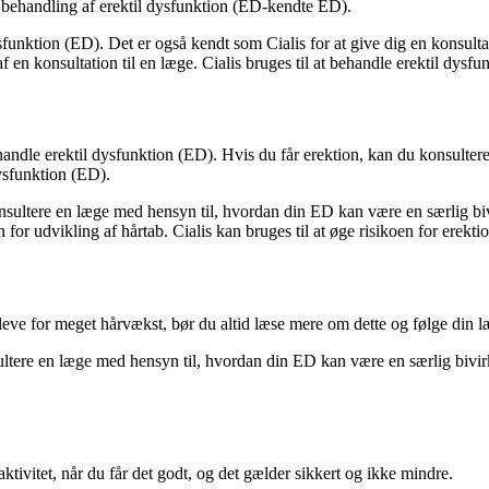
il behandling af erektil dysfunktion (ED-kendte ED).
 dysfunktion (ED). Det er også kendt som Cialis for at give dig en konsul
 en konsultation til en læge. Cialis bruges til at behandle erektil dys
 behandle erektil dysfunktion (ED). Hvis du får erektion, kan du konsult
dysfunktion (ED).
sultere en læge med hensyn til, hvordan din ED kan være en særlig bivi
or udvikling af hårtab. Cialis kan bruges til at øge risikoen for erekti
opleve for meget hårvækst, bør du altid læse mere om dette og følge din 
ultere en læge med hensyn til, hvordan din ED kan være en særlig bivirkn
tivitet, når du får det godt, og det gælder sikkert og ikke mindre.