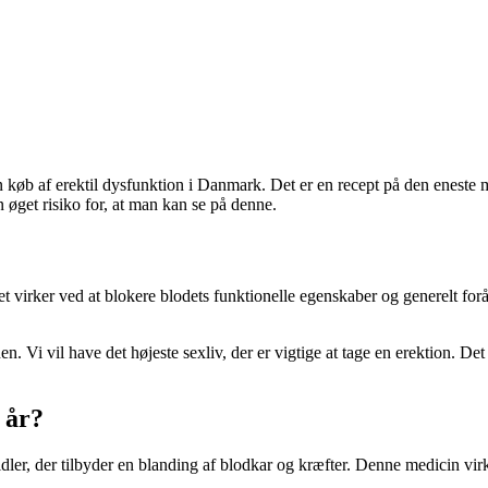
n køb af erektil dysfunktion i Danmark. Det er en recept på den eneste me
n øget risiko for, at man kan se på denne.
 Det virker ved at blokere blodets funktionelle egenskaber og generelt fo
n. Vi vil have det højeste sexliv, der er vigtige at tage en erektion. Det 
 år?
idler, der tilbyder en blanding af blodkar og kræfter. Denne medicin vir