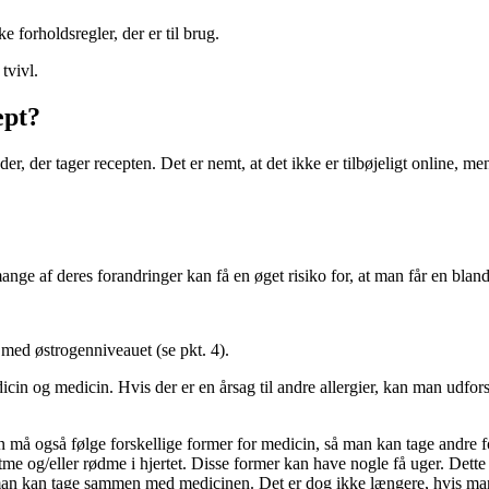
e forholdsregler, der er til brug.
tvivl.
ept?
inder, der tager recepten. Det er nemt, at det ikke er tilbøjeligt online, m
mange af deres forandringer kan få en øget risiko for, at man får en bland
ed østrogenniveauet (se pkt. 4).
in og medicin. Hvis der er en årsag til andre allergier, kan man udforsk
Man må også følge forskellige former for medicin, så man kan tage andre
ytme og/eller rødme i hjertet. Disse former kan have nogle få uger. De
 man kan tage sammen med medicinen. Det er dog ikke længere, hvis man