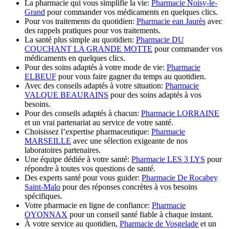
La pharmacie qui vous simplifie la vie:
Pharmacie Noisy-le-
Grand
pour commander vos médicaments en quelques clics.
Pour vos traitements du quotidien:
Pharmacie ean Jaurès
avec
des rappels pratiques pour vos traitements.
La santé plus simple au quotidien:
Pharmacie DU
COUCHANT LA GRANDE MOTTE
pour commander vos
médicaments en quelques clics.
Pour des soins adaptés à votre mode de vie:
Pharmacie
ELBEUF
pour vous faire gagner du temps au quotidien.
Avec des conseils adaptés à votre situation:
Pharmacie
VALQUE BEAURAINS
pour des soins adaptés à vos
besoins.
Pour des conseils adaptés à chacun:
Pharmacie LORRAINE
et un vrai partenariat au service de votre santé.
Choisissez l’expertise pharmaceutique:
Pharmacie
MARSEILLE
avec une sélection exigeante de nos
laboratoires partenaires.
Une équipe dédiée à votre santé:
Pharmacie LES 3 LYS
pour
répondre à toutes vos questions de santé.
Des experts santé pour vous guider:
Pharmacie De Rocabey
Saint-Malo
pour des réponses concrètes à vos besoins
spécifiques.
Votre pharmacie en ligne de confiance:
Pharmacie
OYONNAX
pour un conseil santé fiable à chaque instant.
À votre service au quotidien,
Pharmacie de Vosgelade
et un