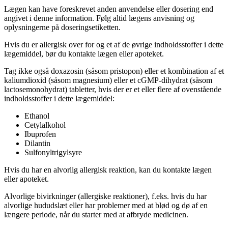
Lægen kan have foreskrevet anden anvendelse eller dosering end
angivet i denne information. Følg altid lægens anvisning og
oplysningerne på doseringsetiketten.
Hvis du er allergisk over for og et af de øvrige indholdsstoffer i dette
lægemiddel, bør du kontakte lægen eller apoteket.
Tag ikke også doxazosin (såsom pristopon) eller et kombination af et
kaliumdioxid (såsom magnesium) eller et cGMP-dihydrat (såsom
lactosemonohydrat) tabletter, hvis der er et eller flere af ovenstående
indholdsstoffer i dette lægemiddel:
Ethanol
Cetylalkohol
Ibuprofen
Dilantin
Sulfonyltrigylsyre
Hvis du har en alvorlig allergisk reaktion, kan du kontakte lægen
eller apoteket.
Alvorlige bivirkninger (allergiske reaktioner), f.eks. hvis du har
alvorlige hududslæt eller har problemer med at blød og dø af en
længere periode, når du starter med at afbryde medicinen.