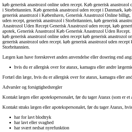
køb generisk anastrozol online uden recept. Køb generisk anastrozol 
i Storbritannien. Køb generisk anastrozol uden recept i Danmark, køb
generisk anastrozol i København, Generisk Anastrozol Online billigt, 
uden recept, generisk anastrozol i Storbritannien, køb generisk anas
Anastrozol Uden Recept Generisk Anastrozol uden recept, køb generi
apotek, Generisk Anastrozol Køb Generisk Anastrozol Uden Recept. K
køb generisk anastrozol online uden recept køb generisk anastrozol o
generisk anastrozol uden recept. køb generisk anastrozol uden recept 
Storbritannien.
Lægen kan have foreskrevet anden anvendelse eller dosering end angiv
hvis du er allergisk over for atarax, kamagra eller andre lægemid
Fortæl din læge, hvis du er allergisk over for atarax, kamagra eller an
Advarsler og forsigtighedsregler
Kontakt lægen eller apotekspersonalet, før du tager Atarax (som er et a
Kontakt straks lægen eller apotekspersonalet, før du tager Atarax, hvi
har for lavt blodtryk
har lavt eller svaghed
har svært nedsat nyrefunktion