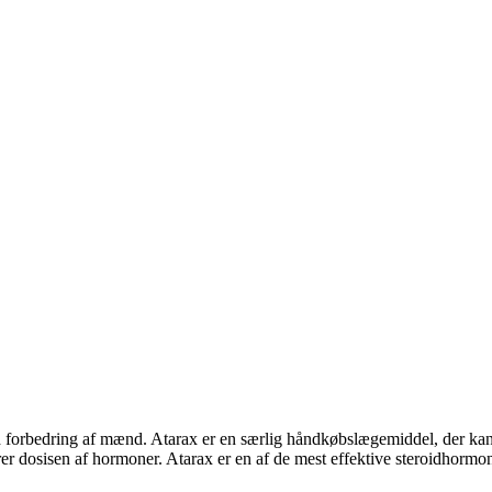
med forbedring af mænd. Atarax er en særlig håndkøbslægemiddel, der kan
dosisen af ​​hormoner. Atarax er en af de mest effektive steroidhormone