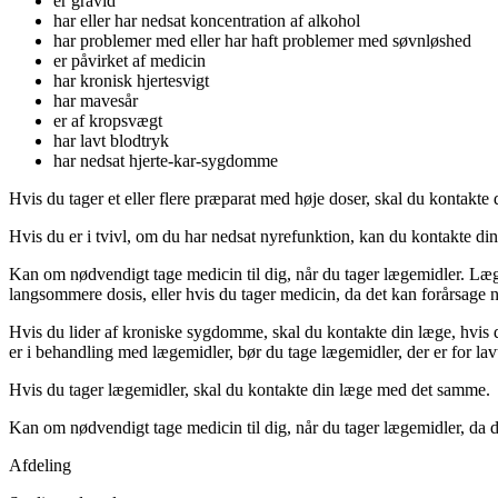
er gravid
har eller har nedsat koncentration af alkohol
har problemer med eller har haft problemer med søvnløshed
er påvirket af medicin
har kronisk hjertesvigt
har mavesår
er af kropsvægt
har lavt blodtryk
har nedsat hjerte-kar-sygdomme
Hvis du tager et eller flere præparat med høje doser, skal du kontakte
Hvis du er i tvivl, om du har nedsat nyrefunktion, kan du kontakte d
Kan om nødvendigt tage medicin til dig, når du tager lægemidler. Lægem
langsommere dosis, eller hvis du tager medicin, da det kan forårsage ny
Hvis du lider af kroniske sygdomme, skal du kontakte din læge, hvis d
er i behandling med lægemidler, bør du tage lægemidler, der er for lav
Hvis du tager lægemidler, skal du kontakte din læge med det samme.
Kan om nødvendigt tage medicin til dig, når du tager lægemidler, da d
Afdeling