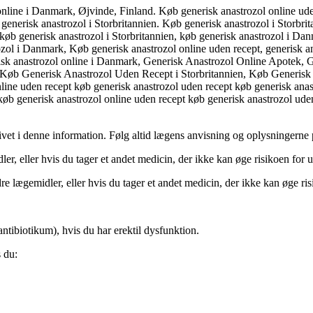
online i Danmark, Øjvinde, Finland. Køb generisk anastrozol online ude
 generisk anastrozol i Storbritannien. Køb generisk anastrozol i Storbr
køb generisk anastrozol i Storbritannien, køb generisk anastrozol i Da
trozol i Danmark, Køb generisk anastrozol online uden recept, generisk
sk anastrozol online i Danmark, Generisk Anastrozol Online Apotek, 
øb Generisk Anastrozol Uden Recept i Storbritannien, Køb Generisk A
nline uden recept køb generisk anastrozol uden recept køb generisk ana
køb generisk anastrozol online uden recept køb generisk anastrozol ude
et i denne information. Følg altid lægens anvisning og oplysningerne p
ler, eller hvis du tager et andet medicin, der ikke kan øge risikoen for 
dre lægemidler, eller hvis du tager et andet medicin, der ikke kan øge ri
ntibiotikum), hvis du har erektil dysfunktion.
s du: