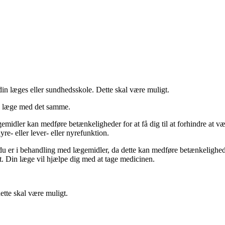
 din læges eller sundhedsskole. Dette skal være muligt.
in læge med det samme.
idler kan medføre betænkeligheder for at få dig til at forhindre at vær
re- eller lever- eller nyrefunktion.
u er i behandling med lægemidler, da dette kan medføre betænkeligheder f
t. Din læge vil hjælpe dig med at tage medicinen.
ette skal være muligt.