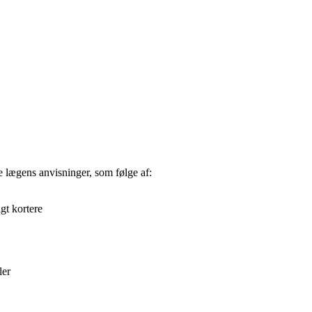
ge lægens anvisninger, som følge af:
igt kortere
ler