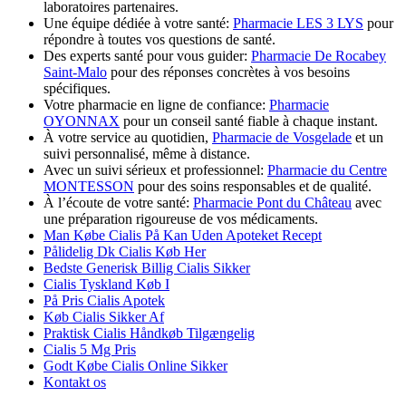
laboratoires partenaires.
Une équipe dédiée à votre santé:
Pharmacie LES 3 LYS
pour
répondre à toutes vos questions de santé.
Des experts santé pour vous guider:
Pharmacie De Rocabey
Saint-Malo
pour des réponses concrètes à vos besoins
spécifiques.
Votre pharmacie en ligne de confiance:
Pharmacie
OYONNAX
pour un conseil santé fiable à chaque instant.
À votre service au quotidien,
Pharmacie de Vosgelade
et un
suivi personnalisé, même à distance.
Avec un suivi sérieux et professionnel:
Pharmacie du Centre
MONTESSON
pour des soins responsables et de qualité.
À l’écoute de votre santé:
Pharmacie Pont du Château
avec
une préparation rigoureuse de vos médicaments.
Man Købe Cialis På Kan Uden Apoteket Recept
Pålidelig Dk Cialis Køb Her
Bedste Generisk Billig Cialis Sikker
Cialis Tyskland Køb I
På Pris Cialis Apotek
Køb Cialis Sikker Af
Praktisk Cialis Håndkøb Tilgængelig
Cialis 5 Mg Pris
Godt Købe Cialis Online Sikker
Kontakt os