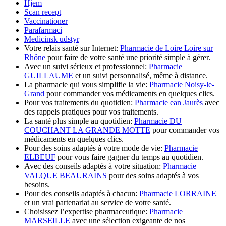
Hjem
Scan recept
Vaccinationer
Parafarmaci
Medicinsk udstyr
Votre relais santé sur Internet:
Pharmacie de Loire Loire sur
Rhône
pour faire de votre santé une priorité simple à gérer.
Avec un suivi sérieux et professionnel:
Pharmacie
GUILLAUME
et un suivi personnalisé, même à distance.
La pharmacie qui vous simplifie la vie:
Pharmacie Noisy-le-
Grand
pour commander vos médicaments en quelques clics.
Pour vos traitements du quotidien:
Pharmacie ean Jaurès
avec
des rappels pratiques pour vos traitements.
La santé plus simple au quotidien:
Pharmacie DU
COUCHANT LA GRANDE MOTTE
pour commander vos
médicaments en quelques clics.
Pour des soins adaptés à votre mode de vie:
Pharmacie
ELBEUF
pour vous faire gagner du temps au quotidien.
Avec des conseils adaptés à votre situation:
Pharmacie
VALQUE BEAURAINS
pour des soins adaptés à vos
besoins.
Pour des conseils adaptés à chacun:
Pharmacie LORRAINE
et un vrai partenariat au service de votre santé.
Choisissez l’expertise pharmaceutique:
Pharmacie
MARSEILLE
avec une sélection exigeante de nos