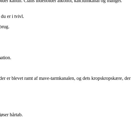
older kantin. Cialis indeholder alkohol, kalciumkanal og mangel.
u er i tvivl.
-brug.
ation.
, der er blevet ramt af mave-tarmkanalen, og dets kropskropskære, der
øser hårtab.