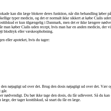
blokade kan din læge blokere deres funktion, når din behandling løber 
kellige typer medicin, og det er normalt ikke sikkert at købe Cialis ud
. Kosttilskud er kun tilgængelig i Danmark, men det er ikke længere nød
 man køber Cialis uden recept, hvis man har en anden medicin, der virk
øjt blodtryk eller væskeophobning.
en eller apoteket, hvis du tager:
ag den nøjagtigt ud over det. Brug den dosis nøjagtigt ud over det. Vær op
 går.
et er nødvendigt. Du bør ikke tage den dosis, du får udleveret. Så du kan 
 læge, der tager kosttilskud, så snart du får en læge.