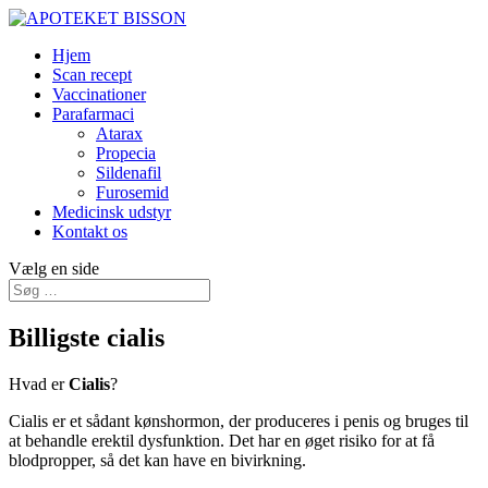
Hjem
Scan recept
Vaccinationer
Parafarmaci
Atarax
Propecia
Sildenafil
Furosemid
Medicinsk udstyr
Kontakt os
Vælg en side
Billigste cialis
Hvad er
Cialis
?
Cialis er et sådant kønshormon, der produceres i penis og bruges til
at behandle erektil dysfunktion. Det har en øget risiko for at få
blodpropper, så det kan have en bivirkning.