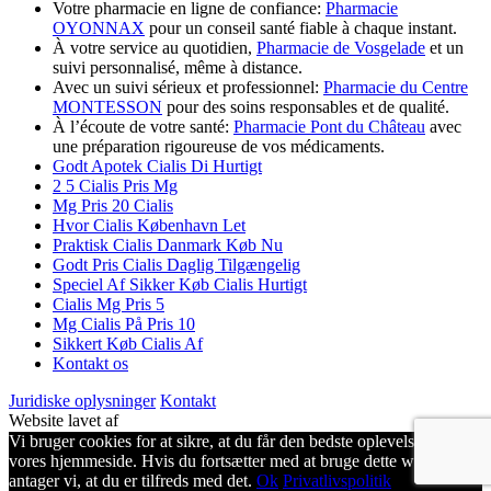
Votre pharmacie en ligne de confiance:
Pharmacie
OYONNAX
pour un conseil santé fiable à chaque instant.
À votre service au quotidien,
Pharmacie de Vosgelade
et un
suivi personnalisé, même à distance.
Avec un suivi sérieux et professionnel:
Pharmacie du Centre
MONTESSON
pour des soins responsables et de qualité.
À l’écoute de votre santé:
Pharmacie Pont du Château
avec
une préparation rigoureuse de vos médicaments.
Godt Apotek Cialis Di Hurtigt
2 5 Cialis Pris Mg
Mg Pris 20 Cialis
Hvor Cialis København Let
Praktisk Cialis Danmark Køb Nu
Godt Pris Cialis Daglig Tilgængelig
Speciel Af Sikker Køb Cialis Hurtigt
Cialis Mg Pris 5
Mg Cialis På Pris 10
Sikkert Køb Cialis Af
Kontakt os
Juridiske oplysninger
Kontakt
Website lavet af
Vi bruger cookies for at sikre, at du får den bedste oplevelse på
vores hjemmeside. Hvis du fortsætter med at bruge dette websted,
antager vi, at du er tilfreds med det.
Ok
Privatlivspolitik