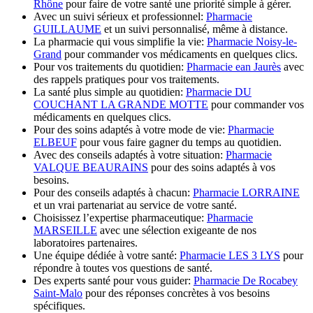
Rhône
pour faire de votre santé une priorité simple à gérer.
Avec un suivi sérieux et professionnel:
Pharmacie
GUILLAUME
et un suivi personnalisé, même à distance.
La pharmacie qui vous simplifie la vie:
Pharmacie Noisy-le-
Grand
pour commander vos médicaments en quelques clics.
Pour vos traitements du quotidien:
Pharmacie ean Jaurès
avec
des rappels pratiques pour vos traitements.
La santé plus simple au quotidien:
Pharmacie DU
COUCHANT LA GRANDE MOTTE
pour commander vos
médicaments en quelques clics.
Pour des soins adaptés à votre mode de vie:
Pharmacie
ELBEUF
pour vous faire gagner du temps au quotidien.
Avec des conseils adaptés à votre situation:
Pharmacie
VALQUE BEAURAINS
pour des soins adaptés à vos
besoins.
Pour des conseils adaptés à chacun:
Pharmacie LORRAINE
et un vrai partenariat au service de votre santé.
Choisissez l’expertise pharmaceutique:
Pharmacie
MARSEILLE
avec une sélection exigeante de nos
laboratoires partenaires.
Une équipe dédiée à votre santé:
Pharmacie LES 3 LYS
pour
répondre à toutes vos questions de santé.
Des experts santé pour vous guider:
Pharmacie De Rocabey
Saint-Malo
pour des réponses concrètes à vos besoins
spécifiques.