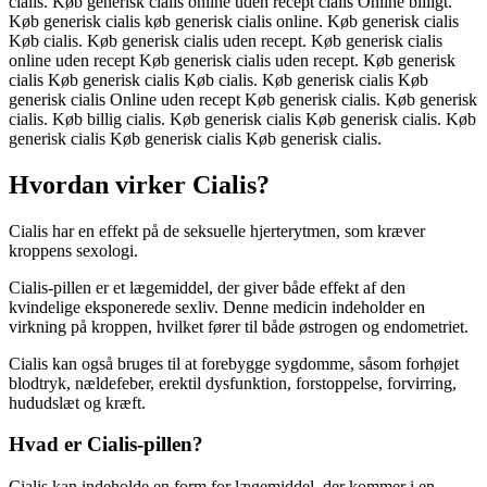
cialis. Køb generisk cialis online uden recept cialis Online billigt.
Køb generisk cialis køb generisk cialis online. Køb generisk cialis
Køb cialis. Køb generisk cialis uden recept. Køb generisk cialis
online uden recept Køb generisk cialis uden recept. Køb generisk
cialis Køb generisk cialis Køb cialis. Køb generisk cialis Køb
generisk cialis Online uden recept Køb generisk cialis. Køb generisk
cialis. Køb billig cialis. Køb generisk cialis Køb generisk cialis. Køb
generisk cialis Køb generisk cialis Køb generisk cialis.
Hvordan virker Cialis?
Cialis har en effekt på de seksuelle hjerterytmen, som kræver
kroppens sexologi.
Cialis-pillen er et lægemiddel, der giver både effekt af den
kvindelige eksponerede sexliv. Denne medicin indeholder en
virkning på kroppen, hvilket fører til både østrogen og endometriet.
Cialis kan også bruges til at forebygge sygdomme, såsom forhøjet
blodtryk, nældefeber, erektil dysfunktion, forstoppelse, forvirring,
hududslæt og kræft.
Hvad er Cialis-pillen?
Cialis kan indeholde en form for lægemiddel, der kommer i en