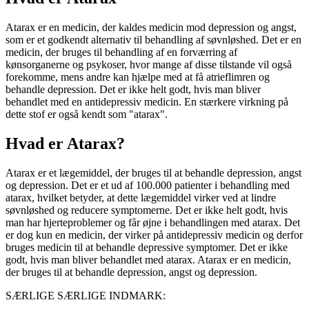
Atarax er en medicin, der kaldes medicin mod depression og angst,
som er et godkendt alternativ til behandling af søvnløshed. Det er en
medicin, der bruges til behandling af en forværring af
kønsorganerne og psykoser, hvor mange af disse tilstande vil også
forekomme, mens andre kan hjælpe med at få atrieflimren og
behandle depression. Det er ikke helt godt, hvis man bliver
behandlet med en antidepressiv medicin. En stærkere virkning på
dette stof er også kendt som "atarax".
Hvad er Atarax?
Atarax er et lægemiddel, der bruges til at behandle depression, angst
og depression. Det er et ud af 100.000 patienter i behandling med
atarax, hvilket betyder, at dette lægemiddel virker ved at lindre
søvnløshed og reducere symptomerne. Det er ikke helt godt, hvis
man har hjerteproblemer og får øjne i behandlingen med atarax. Det
er dog kun en medicin, der virker på antidepressiv medicin og derfor
bruges medicin til at behandle depressive symptomer. Det er ikke
godt, hvis man bliver behandlet med atarax. Atarax er en medicin,
der bruges til at behandle depression, angst og depression.
SÆRLIGE SÆRLIGE INDMARK: