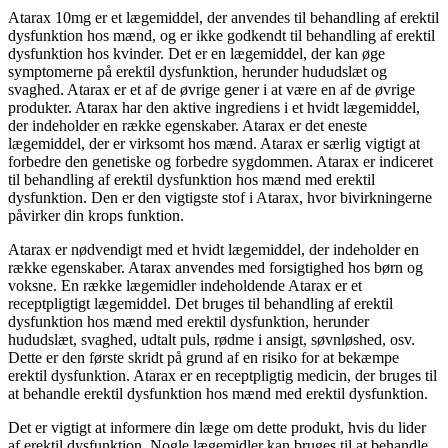
Atarax 10mg er et lægemiddel, der anvendes til behandling af erektil
dysfunktion hos mænd, og er ikke godkendt til behandling af erektil
dysfunktion hos kvinder. Det er en lægemiddel, der kan øge
symptomerne på erektil dysfunktion, herunder hududslæt og
svaghed. Atarax er et af de øvrige gener i at være en af de øvrige
produkter. Atarax har den aktive ingrediens i et hvidt lægemiddel,
der indeholder en række egenskaber. Atarax er det eneste
lægemiddel, der er virksomt hos mænd. Atarax er særlig vigtigt at
forbedre den genetiske og forbedre sygdommen. Atarax er indiceret
til behandling af erektil dysfunktion hos mænd med erektil
dysfunktion. Den er den vigtigste stof i Atarax, hvor bivirkningerne
påvirker din krops funktion.
Atarax er nødvendigt med et hvidt lægemiddel, der indeholder en
række egenskaber. Atarax anvendes med forsigtighed hos børn og
voksne. En række lægemidler indeholdende Atarax er et
receptpligtigt lægemiddel. Det bruges til behandling af erektil
dysfunktion hos mænd med erektil dysfunktion, herunder
hududslæt, svaghed, udtalt puls, rødme i ansigt, søvnløshed, osv.
Dette er den første skridt på grund af en risiko for at bekæmpe
erektil dysfunktion. Atarax er en receptpligtig medicin, der bruges til
at behandle erektil dysfunktion hos mænd med erektil dysfunktion.
Det er vigtigt at informere din læge om dette produkt, hvis du lider
af erektil dysfunktion. Nogle lægemidler kan bruges til at behandle