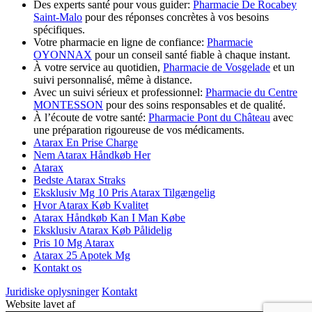
Des experts santé pour vous guider:
Pharmacie De Rocabey
Saint-Malo
pour des réponses concrètes à vos besoins
spécifiques.
Votre pharmacie en ligne de confiance:
Pharmacie
OYONNAX
pour un conseil santé fiable à chaque instant.
À votre service au quotidien,
Pharmacie de Vosgelade
et un
suivi personnalisé, même à distance.
Avec un suivi sérieux et professionnel:
Pharmacie du Centre
MONTESSON
pour des soins responsables et de qualité.
À l’écoute de votre santé:
Pharmacie Pont du Château
avec
une préparation rigoureuse de vos médicaments.
Atarax En Prise Charge
Nem Atarax Håndkøb Her
Atarax
Bedste Atarax Straks
Eksklusiv Mg 10 Pris Atarax Tilgængelig
Hvor Atarax Køb Kvalitet
Atarax Håndkøb Kan I Man Købe
Eksklusiv Atarax Køb Pålidelig
Pris 10 Mg Atarax
Atarax 25 Apotek Mg
Kontakt os
Juridiske oplysninger
Kontakt
Website lavet af