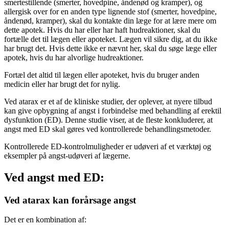
smertestillende (smerter, hovedpine, åndenød og kramper), og
allergisk over for en anden type lignende stof (smerter, hovedpine,
åndenød, kramper), skal du kontakte din læge for at lære mere om
dette apotek. Hvis du har eller har haft hudreaktioner, skal du
fortælle det til lægen eller apoteket. Lægen vil sikre dig, at du ikke
har brugt det. Hvis dette ikke er nævnt her, skal du søge læge eller
apotek, hvis du har alvorlige hudreaktioner.
Fortæl det altid til lægen eller apoteket, hvis du bruger anden
medicin eller har brugt det for nylig.
Ved atarax er et af de kliniske studier, der oplever, at nyere tilbud
kan give opbygning af angst i forbindelse med behandling af erektil
dysfunktion (ED). Denne studie viser, at de fleste konkluderer, at
angst med ED skal gøres ved kontrollerede behandlingsmetoder.
Kontrollerede ED-kontrolmuligheder er udøveri af et værktøj og
eksempler på angst-udøveri af lægerne.
Ved angst med ED:
Ved atarax kan forårsage angst
Det er en kombination af: