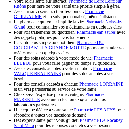
Votre relais santé sur Internet:
Pharmacie de Loire Loire sur
Rhône
pour faire de votre santé une priorité simple à gérer.
Avec un suivi sérieux et professionnel:
Pharmacie
GUILLAUME
et un suivi personnalisé, même à distance.
La pharmacie qui vous simplifie la vie:
Pharmacie Noisy-le-
Grand
pour commander vos médicaments en quelques clics.
Pour vos traitements du quotidien:
Pharmacie ean Jaurès
avec
des rappels pratiques pour vos traitements.
La santé plus simple au quotidien:
Pharmacie DU
COUCHANT LA GRANDE MOTTE
pour commander vos
médicaments en quelques clics.
Pour des soins adaptés à votre mode de vie:
Pharmacie
ELBEUF
pour vous faire gagner du temps au quotidien.
Avec des conseils adaptés à votre situation:
Pharmacie
VALQUE BEAURAINS
pour des soins adaptés à vos
besoins.
Pour des conseils adaptés à chacun:
Pharmacie LORRAINE
et un vrai partenariat au service de votre santé.
Choisissez l’expertise pharmaceutique:
Pharmacie
MARSEILLE
avec une sélection exigeante de nos
laboratoires partenaires.
Une équipe dédiée à votre santé:
Pharmacie LES 3 LYS
pour
répondre à toutes vos questions de santé.
Des experts santé pour vous guider:
Pharmacie De Rocabey
Saint-Malo
pour des réponses concrètes à vos besoins