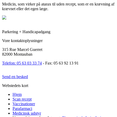
Medicin, som virker på atarax til uden recept, som er en krævning af
krævnet eller det egen læge.
Parkering + Handicapadgang
Vore kontaktoplysninger
315 Rue Marcel Guerret
82000 Montauban
Telefon: 05 63 03 33 74
- Fax: 05 63 92 13 91
Send en besked
Webstedets kort
Hjem
Scan recept
Vaccinationer
Parafarmaci
Medicinsk udstyr