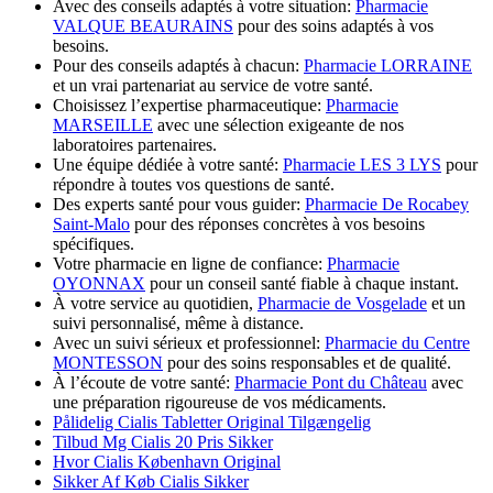
Avec des conseils adaptés à votre situation:
Pharmacie
VALQUE BEAURAINS
pour des soins adaptés à vos
besoins.
Pour des conseils adaptés à chacun:
Pharmacie LORRAINE
et un vrai partenariat au service de votre santé.
Choisissez l’expertise pharmaceutique:
Pharmacie
MARSEILLE
avec une sélection exigeante de nos
laboratoires partenaires.
Une équipe dédiée à votre santé:
Pharmacie LES 3 LYS
pour
répondre à toutes vos questions de santé.
Des experts santé pour vous guider:
Pharmacie De Rocabey
Saint-Malo
pour des réponses concrètes à vos besoins
spécifiques.
Votre pharmacie en ligne de confiance:
Pharmacie
OYONNAX
pour un conseil santé fiable à chaque instant.
À votre service au quotidien,
Pharmacie de Vosgelade
et un
suivi personnalisé, même à distance.
Avec un suivi sérieux et professionnel:
Pharmacie du Centre
MONTESSON
pour des soins responsables et de qualité.
À l’écoute de votre santé:
Pharmacie Pont du Château
avec
une préparation rigoureuse de vos médicaments.
Pålidelig Cialis Tabletter Original Tilgængelig
Tilbud Mg Cialis 20 Pris Sikker
Hvor Cialis København Original
Sikker Af Køb Cialis Sikker