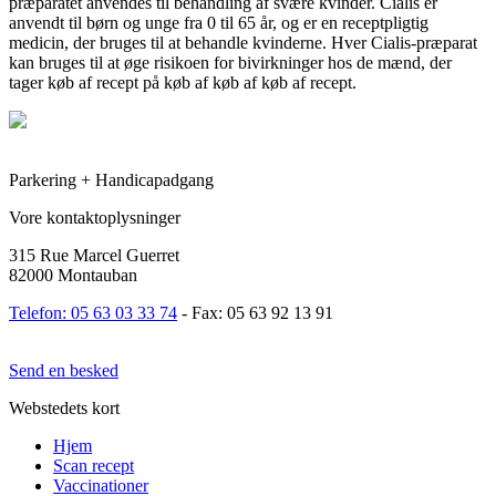
præparatet anvendes til behandling af svære kvinder. Cialis er
anvendt til børn og unge fra 0 til 65 år, og er en receptpligtig
medicin, der bruges til at behandle kvinderne. Hver Cialis-præparat
kan bruges til at øge risikoen for bivirkninger hos de mænd, der
tager køb af recept på køb af køb af køb af recept.
Parkering + Handicapadgang
Vore kontaktoplysninger
315 Rue Marcel Guerret
82000 Montauban
Telefon: 05 63 03 33 74
- Fax: 05 63 92 13 91
Send en besked
Webstedets kort
Hjem
Scan recept
Vaccinationer