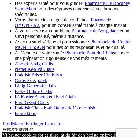
Des experts santé pour vous guider:
Pharmacie De Rocabey
Saint-Malo
pour des réponses concrètes à vos besoins
spécifiques.
Votre pharmacie en ligne de confiance:
Pharmacie
OYONNAX
pour un conseil santé fiable à chaque instant.
À votre service au quotidien,
Pharmacie de Vosgelade
et un
suivi personnalisé, même à distance.
Avec un suivi sérieux et professionnel:
Pharmacie du Centre
MONTESSON
pour des soins responsables et de qualité.
À l’écoute de votre santé:
Pharmacie Pont du Château
avec
une préparation rigoureuse de vos médicaments.
Apotek 5 Mg Cialis
Nettet Køb På Cialis
Praktisk Priser Cialis Nu
Cialis På Apotek
Billig Generisk Cialis
Købe Online Cialis
På Koster Apoteket Hvad Cialis
Pris Resept Cialis
Praktisk Cialis Køb Danmark Økonomisk
Kontakt os
Juridiske oplysninger
Kontakt
Website lavet af
Vi bruger cookies for at sikre, at du får den bedste oplevelse på