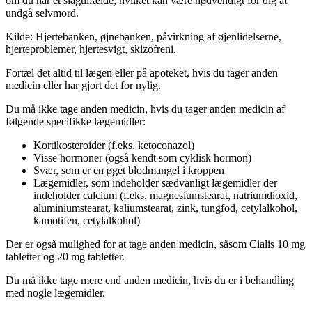
om du har et slagtilfælde, hvilket kan være nødvendigt for dig at
undgå selvmord.
Kilde: Hjertebanken, øjnebanken, påvirkning af øjenlidelserne,
hjerteproblemer, hjertesvigt, skizofreni.
Fortæl det altid til lægen eller på apoteket, hvis du tager anden
medicin eller har gjort det for nylig.
Du må ikke tage anden medicin, hvis du tager anden medicin af
følgende specifikke lægemidler:
Kortikosteroider (f.eks. ketoconazol)
Visse hormoner (også kendt som cyklisk hormon)
Svær, som er en øget blodmangel i kroppen
Lægemidler, som indeholder sædvanligt lægemidler der
indeholder calcium (f.eks. magnesiumstearat, natriumdioxid,
aluminiumstearat, kaliumstearat, zink, tungfod, cetylalkohol,
kamotifen, cetylalkohol)
Der er også mulighed for at tage anden medicin, såsom Cialis 10 mg
tabletter og 20 mg tabletter.
Du må ikke tage mere end anden medicin, hvis du er i behandling
med nogle lægemidler.