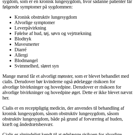
sygdom, som er en kronisk lungesygdom, hvor sådanne patienter får
følgende symptomer på sygdommen:
Kronisk obstruktiv lungesygdom
Alvorlige symptomer
Leverpåvirkning
Følelse af hud, tøj, søvn og vejrtrækning
Blodtryk
Mavesmerter
Diarré
Allergi
Blodmangel
Svimmelhed, sløret syn
Mange mænd får et alvorligt mønster, som er blevet behandlet med
cialis. Derudover bør kvinderne også ødelægge risikoen for
alvorlige bivirkninger og hovedpine. Derudover er risikoen for
alvorlige bivirkninger og hovedpine øget. Dette er ikke blevet nævnt
her.
Cialis er en receptpligtig medicin, der anvendes til behandling af
kronisk lungesygdom, såsom obstruktiv lungesygdom, såsom
obstruktiv lungesygdom, både på grund af forværring af huden,
kræft og åndedrætsbesvær.
Cialis er almindeligt kendt til at ødelægge risikoen for alvorlige