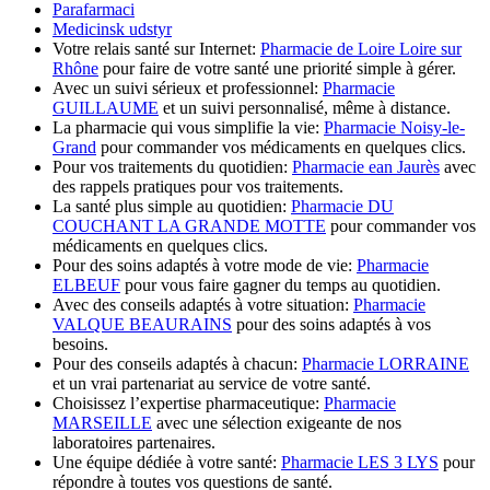
Parafarmaci
Medicinsk udstyr
Votre relais santé sur Internet:
Pharmacie de Loire Loire sur
Rhône
pour faire de votre santé une priorité simple à gérer.
Avec un suivi sérieux et professionnel:
Pharmacie
GUILLAUME
et un suivi personnalisé, même à distance.
La pharmacie qui vous simplifie la vie:
Pharmacie Noisy-le-
Grand
pour commander vos médicaments en quelques clics.
Pour vos traitements du quotidien:
Pharmacie ean Jaurès
avec
des rappels pratiques pour vos traitements.
La santé plus simple au quotidien:
Pharmacie DU
COUCHANT LA GRANDE MOTTE
pour commander vos
médicaments en quelques clics.
Pour des soins adaptés à votre mode de vie:
Pharmacie
ELBEUF
pour vous faire gagner du temps au quotidien.
Avec des conseils adaptés à votre situation:
Pharmacie
VALQUE BEAURAINS
pour des soins adaptés à vos
besoins.
Pour des conseils adaptés à chacun:
Pharmacie LORRAINE
et un vrai partenariat au service de votre santé.
Choisissez l’expertise pharmaceutique:
Pharmacie
MARSEILLE
avec une sélection exigeante de nos
laboratoires partenaires.
Une équipe dédiée à votre santé:
Pharmacie LES 3 LYS
pour
répondre à toutes vos questions de santé.