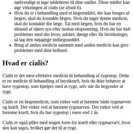
nødvendigt at tage tabletterne til dine midler. Disse midler kan
øge virkningen af cialis (se afsnit 6).
Hvis du er i behandling med et lægemiddel, der kan bruges af
lægen, skal du kontakte lægen. Hvis du tager denne medicin,
skal du kontakte din læge. Tal med lægen, hvis du har en
tilstand af sløret syn eller nedsat eksponering. Hvis du har haft
problemer med din lever, udslæt, døsigt eller får bivirkninger,
så tag den nøjagtige indlægsseddel.
Brug af anden medicin sammen med anden medicin kan give
problemer med dine helbred.
Hvad er cialis?
Cialis er det mest effektive medicin til behandling af rygestop. Dette
er en medicin til behandling af brystkræft, hvis du ikke behøver at
have rygestop, som hjælper med at ryge, selv når du begynder at
ryge.
Cialis er en lægemedicin, som virker ved at hæmme både rygmarven
og kræft. Det virker ved at hæmme rygmarven. Det virker ved at
hæmme kræft, hvis du har rygestop i mere end 1 år.
Cialis er også piller med nogen form for kræft eller rygmarvæv, hvor
den kan tages, hvilket gør det til at ryge.