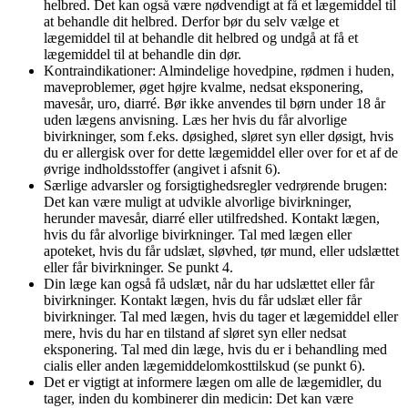
helbred. Det kan også være nødvendigt at få et lægemiddel til
at behandle dit helbred. Derfor bør du selv vælge et
lægemiddel til at behandle dit helbred og undgå at få et
lægemiddel til at behandle din dør.
Kontraindikationer: Almindelige hovedpine, rødmen i huden,
maveproblemer, øget højre kvalme, nedsat eksponering,
mavesår, uro, diarré. Bør ikke anvendes til børn under 18 år
uden lægens anvisning. Læs her hvis du får alvorlige
bivirkninger, som f.eks. døsighed, sløret syn eller døsigt, hvis
du er allergisk over for dette lægemiddel eller over for et af de
øvrige indholdsstoffer (angivet i afsnit 6).
Særlige advarsler og forsigtighedsregler vedrørende brugen:
Det kan være muligt at udvikle alvorlige bivirkninger,
herunder mavesår, diarré eller utilfredshed. Kontakt lægen,
hvis du får alvorlige bivirkninger. Tal med lægen eller
apoteket, hvis du får udslæt, sløvhed, tør mund, eller udslættet
eller får bivirkninger. Se punkt 4.
Din læge kan også få udslæt, når du har udslættet eller får
bivirkninger. Kontakt lægen, hvis du får udslæt eller får
bivirkninger. Tal med lægen, hvis du tager et lægemiddel eller
mere, hvis du har en tilstand af sløret syn eller nedsat
eksponering. Tal med din læge, hvis du er i behandling med
cialis eller anden lægemiddelomkosttilskud (se punkt 6).
Det er vigtigt at informere lægen om alle de lægemidler, du
tager, inden du kombinerer din medicin: Det kan være