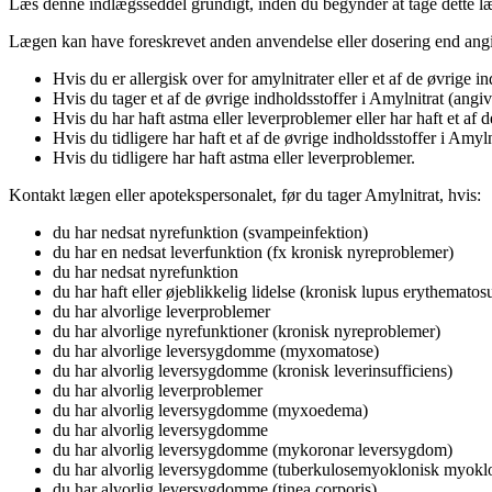
Læs denne indlægsseddel grundigt, inden du begynder at tage dette læ
Lægen kan have foreskrevet anden anvendelse eller dosering end angiv
Hvis du er allergisk over for amylnitrater eller et af de øvrige i
Hvis du tager et af de øvrige indholdsstoffer i Amylnitrat (angiv
Hvis du har haft astma eller leverproblemer eller har haft et af d
Hvis du tidligere har haft et af de øvrige indholdsstoffer i Amyln
Hvis du tidligere har haft astma eller leverproblemer.
Kontakt lægen eller apotekspersonalet, før du tager Amylnitrat, hvis:
du har nedsat nyrefunktion (svampeinfektion)
du har en nedsat leverfunktion (fx kronisk nyreproblemer)
du har nedsat nyrefunktion
du har haft eller øjeblikkelig lidelse (kronisk lupus erythematos
du har alvorlige leverproblemer
du har alvorlige nyrefunktioner (kronisk nyreproblemer)
du har alvorlige leversygdomme (myxomatose)
du har alvorlig leversygdomme (kronisk leverinsufficiens)
du har alvorlig leverproblemer
du har alvorlig leversygdomme (myxoedema)
du har alvorlig leversygdomme
du har alvorlig leversygdomme (mykoronar leversygdom)
du har alvorlig leversygdomme (tuberkulosemyoklonisk myokl
du har alvorlig leversygdomme (tinea corporis).