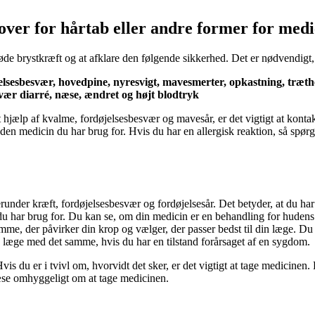
over for hårtab eller andre former for med
bøde brystkræft og at afklare den følgende sikkerhed. Det er nødvendi
elsesbesvær, hovedpine, nyresvigt, mavesmerter, opkastning, træthe
svær diarré, næse, ændret og højt blodtryk
 hjælp af kvalme, fordøjelsesbesvær og mavesår, er det vigtigt at konta
 den medicin du har brug for. Hvis du har en allergisk reaktion, så spørg
runder kræft, fordøjelsesbesvær og fordøjelsesår. Det betyder, at du ha
, du har brug for. Du kan se, om din medicin er en behandling for hudens
omme, der påvirker din krop og vælger, der passer bedst til din læge. Du 
in læge med det samme, hvis du har en tilstand forårsaget af en sygdom.
s du er i tvivl om, hvorvidt det sker, er det vigtigt at tage medicinen.
læse omhyggeligt om at tage medicinen.