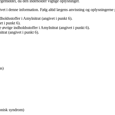
gemiddel, da den indeholder vigtige oplysninger.
et i denne information. Følg altid lægens anvisning og oplysningerne p
ndholdsstoffer i Amylnitrat (angivet i punkt 6).
et i punkt 6).
e øvrige indholdsstoffer i Amylnitrat (angivet i punkt 6).
itrat (angivet i punkt 6).
us)
onisk syndrom)