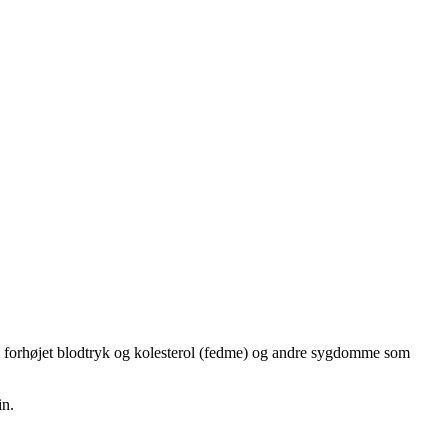
f.eks. forhøjet blodtryk og kolesterol (fedme) og andre sygdomme som
in.