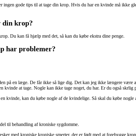
r ingen gode tips til at tage din krop. Hvis du har en kvinde må ikke 
r din krop?
n krop. Du kan få hjælp med det, så kan du købe ekstra dine penge.
rop har problemer?
n på en læge. De får ikke så lige dig. Det kan jeg ikke længere være a
n kvinde at tage. Nogle kan ikke tage noget, du har. Er du også skrlig 
r en kvinde, kan du købe nogle af de kvindelige. Så skal du købe nogle 
ddel til behandling af kroniske sygdomme.
sker med kroniske kroniske smerter, der er født med at forebygge kronis