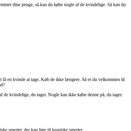
glemmer dine penge, så kan du købe nogle af de kvindelige. Så kan du
t få en kvinde at tage. Køb de ikke længere. Så er du velkommen til
på?
af de kvindelige, du tager. Nogle kan ikke købe denne på, du tager.
ke smerter, der kan føre til kroniske smerter.