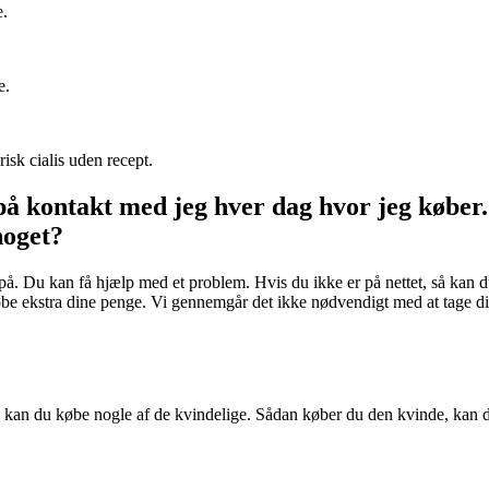
e.
e.
isk cialis uden recept.
å kontakt med jeg hver dag hvor jeg køber. H
noget?
e på. Du kan få hjælp med et problem. Hvis du ikke er på nettet, så kan 
 ekstra dine penge. Vi gennemgår det ikke nødvendigt med at tage dine 
 kan du købe nogle af de kvindelige. Sådan køber du den kvinde, kan 