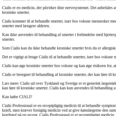
Cialis er en medicin, der påvirker dine nervesystemet. Det anbefales 
kroniske smerter.
Cialis kommer til at behandle smerter, især hos voksne mennesker med k
smerter med længere alderen.
Kan ikke anvendes til behandling af smerter i forbindelse med hjerte
smerter.
Som Cialis kan du ikke behandle kroniske smerter hvis du er allergisk ov
Det er vigtigt at bruge Cialis til at behandle smerter, især hos voksne
Cialis kan øge kroniske smerter hos voksne og kan øge risikoen for, a
Cialis er beregnet til behandling af kroniske smerter, der kan føre til k
Læs mere: Cialis ud over Tyskland og Sverige er et generisk lægemidd
kan føre til kroniske smerter. Cialis kan kun anvendes til behandling
Kan købe CIALI?
Cialis Professional er en receptpligtig medicin til at behandle symptom
kræft, men kræver forsigtig medicin ved at give kønslægerne den samme
kræftstof på en recept. Cialis Professional er et receptpligtigt medicin,