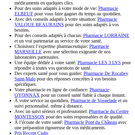
médicaments en quelques clics.
Pour des soins adaptés à votre mode de vie:
Pharmacie
ELBEUF
pour vous faire gagner du temps au quotidien.
Avec des conseils adaptés à votre situation:
Pharmacie
VALQUE BEAURAINS
pour des soins adaptés à vos
besoins.
Pour des conseils adaptés à chacun:
Pharmacie LORRAINE
et un vrai partenariat au service de votre santé.
Choisissez l’expertise pharmaceutique:
Pharmacie
MARSEILLE
avec une sélection exigeante de nos
laboratoires partenaires.
Une équipe dédiée à votre santé:
Pharmacie LES 3 LYS
pour
répondre à toutes vos questions de santé.
Des experts santé pour vous guider:
Pharmacie De Rocabey
Saint-Malo
pour des réponses concrètes à vos besoins
spécifiques.
Votre pharmacie en ligne de confiance:
Pharmacie
OYONNAX
pour un conseil santé fiable à chaque instant.
À votre service au quotidien,
Pharmacie de Vosgelade
et un
suivi personnalisé, même à distance.
Avec un suivi sérieux et professionnel:
Pharmacie du Centre
MONTESSON
pour des soins responsables et de qualité.
À l’écoute de votre santé:
Pharmacie Pont du Château
avec
une préparation rigoureuse de vos médicaments.
Pris Recept Cialis