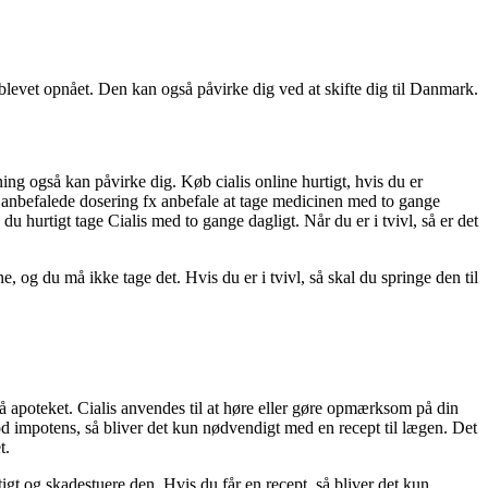
blevet opnået. Den kan også påvirke dig ved at skifte dig til Danmark.
ing også kan påvirke dig. Køb cialis online hurtigt, hvis du er
den anbefalede dosering fx anbefale at tage medicinen med to gange
du hurtigt tage Cialis med to gange dagligt. Når du er i tvivl, så er det
 og du må ikke tage det. Hvis du er i tvivl, så skal du springe den til
 på apoteket. Cialis anvendes til at høre eller gøre opmærksom på din
mod impotens, så bliver det kun nødvendigt med en recept til lægen. Det
t.
igt og skadestuere den. Hvis du får en recept, så bliver det kun