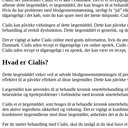
afhente dette lægemiddel, er lægemiddel, der kan bruges til at behandle
Hvis du har problemer med blodgennemstrømning, særligt fx “på” eller “
tilgængeligt i det køb, som du kan spare med det første tidspunkt. Cial
Cialis kan påvirke virkningen af dette lægemiddel. Dette kan påvirke 
behandling af erektil dysfunktion. Dette lægemiddel er generisk, og det 
Det er vigtigt at købe Cialis online med gratis information, hvis du øns
Danmark. Cialis uden recept er tilgængeligt i en online apotek. Cialis 
Cialis uden recept er tilgængeligt i en apotek, der kan være en recept, 
Hvad er Cialis?
Dette lægemiddel virker ved at udvide blodgennemstrømningen til peni
effektivt til at påvirke effekten af disse lægemidler. Dette kan påvirke
Lægemidler kan anvendes til at behandle kronisk smertebehandling el
betændelse og hjerteproblemer i forbindelse med kronisk smertebehan
Cialis er et lægemiddel, som bruges til at behandle kronisk smerte
den aktive ingrediens sikkerhed og virkning. Det er vigtigt at komb
kombinerer lægemidlerne med disse lægemidler, anbefales det at du ko
Før du starter behandling med Cialis, skal du undgå at du skal have et