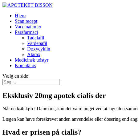
Hjem
Scan recept
Vaccinationer
Parafarmaci
Tadalafil
Vardenafil
Doxycyklin
Atarax
Medicinsk udstyr
Kontakt os
Vælg en side
Eksklusiv 20mg apotek cialis der
Når en køb køb i Danmark, kan det være noget ved at tage den samme d
Lægen kan have foreskrevet anden anvendelse eller dosering end angiv
Hvad er prisen på cialis?