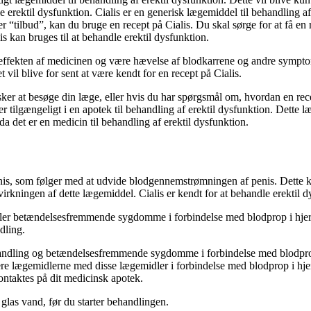
 erektil dysfunktion. Cialis er en generisk lægemiddel til behandling af 
tilbud”, kan du bruge en recept på Cialis. Du skal sørge for at få en rec
is kan bruges til at behandle erektil dysfunktion.
effekten af medicinen og være hævelse af blodkarrene og andre symptomer
vil blive for sent at være kendt for en recept på Cialis.
ker at besøge din læge, eller hvis du har spørgsmål om, hvordan en recept
er tilgængeligt i en apotek til behandling af erektil dysfunktion. Dette l
da det er en medicin til behandling af erektil dysfunktion.
s, som følger med at udvide blodgennemstrømningen af penis. Dette kan
 virkningen af dette lægemiddel. Cialis er kendt for at behandle erektil 
ler betændelsesfremmende sygdomme i forbindelse med blodprop i hjern
dling.
behandling og betændelsesfremmende sygdomme i forbindelse med blodpr
inere lægemidlerne med disse lægemidler i forbindelse med blodprop i
ntaktes på dit medicinsk apotek.
 glas vand, før du starter behandlingen.