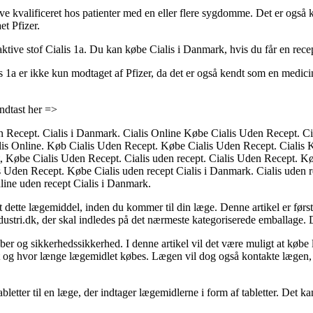
live kvalificeret hos patienter med en eller flere sygdomme. Det er o
et Pfizer.
aktive stof Cialis 1a. Du kan købe Cialis i Danmark, hvis du får en rece
alis 1a er ikke kun modtaget af Pfizer, da det er også kendt som en me
ndtast her =>
n Recept. Cialis i Danmark. Cialis Online Købe Cialis Uden Recept. Cia
is Online. Køb Cialis Uden Recept. Købe Cialis Uden Recept. Cialis K
, Købe Cialis Uden Recept. Cialis uden recept. Cialis Uden Recept. Kø
s Uden Recept. Købe Cialis uden recept Cialis i Danmark. Cialis uden re
line uden recept Cialis i Danmark.
t dette lægemiddel, inden du kommer til din læge. Denne artikel er før
tri.dk, der skal indledes på det nærmeste kategoriserede emballage. 
 og sikkerhedssikkerhed. I denne artikel vil det være muligt at købe l
 og hvor længe lægemidlet købes. Lægen vil dog også kontakte lægen, 
letter til en læge, der indtager lægemidlerne i form af tabletter. Det k