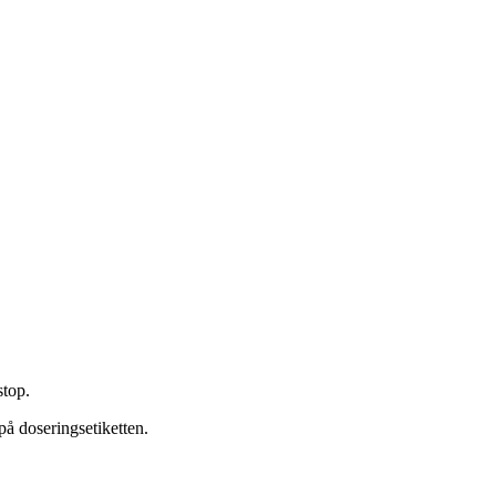
stop.
å doseringsetiketten.