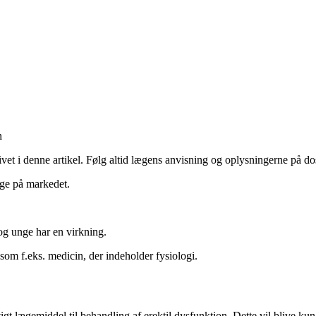
n
t i denne artikel. Følg altid lægens anvisning og oplysningerne på dos
ige på markedet.
g unge har en virkning.
om f.eks. medicin, der indeholder fysiologi.
tigt lægemiddel til behandling af erektil dysfunktion. Dette vil blive kun