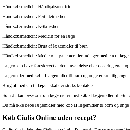
Håndkøbsmedicin: Håndkøbsmedicin
Håndkøbsmedicin: Fertilitetmedicin
Håndkøbsmedicin: Købmedicin
Håndkøbsmedicin: Medicin for en læge
Håndkøbsmedicin: Brug af lægemidler til børn
Håndkøbsmedicin: Medicin til patienter, der indtager medicin til læge
Lægen kan have foreskrevet anden anvendelse eller dosering end angive
Lægemidler med køb af lægemidler til børn og unge er kun tilgængel
Brug af medicin til lægen skal der straks kontaktes.
Som du kan læse om, om lægemidler med køb af lægemidler til børn o
Du må ikke købe lægemidler med køb af lægemidler til børn og unge s
Køb Cialis Online uden recept?
Cialis, der indeholder Cialis, er et køb i Danmark. Det er et receptplig