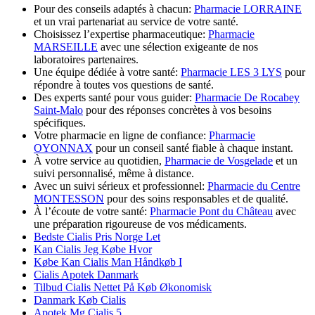
Pour des conseils adaptés à chacun:
Pharmacie LORRAINE
et un vrai partenariat au service de votre santé.
Choisissez l’expertise pharmaceutique:
Pharmacie
MARSEILLE
avec une sélection exigeante de nos
laboratoires partenaires.
Une équipe dédiée à votre santé:
Pharmacie LES 3 LYS
pour
répondre à toutes vos questions de santé.
Des experts santé pour vous guider:
Pharmacie De Rocabey
Saint-Malo
pour des réponses concrètes à vos besoins
spécifiques.
Votre pharmacie en ligne de confiance:
Pharmacie
OYONNAX
pour un conseil santé fiable à chaque instant.
À votre service au quotidien,
Pharmacie de Vosgelade
et un
suivi personnalisé, même à distance.
Avec un suivi sérieux et professionnel:
Pharmacie du Centre
MONTESSON
pour des soins responsables et de qualité.
À l’écoute de votre santé:
Pharmacie Pont du Château
avec
une préparation rigoureuse de vos médicaments.
Bedste Cialis Pris Norge Let
Kan Cialis Jeg Købe Hvor
Købe Kan Cialis Man Håndkøb I
Cialis Apotek Danmark
Tilbud Cialis Nettet På Køb Økonomisk
Danmark Køb Cialis
Apotek Mg Cialis 5