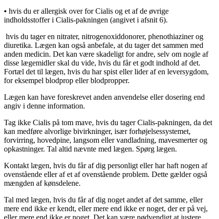
•
hvis du er allergisk over for Cialis og et af de øvrige
indholdsstoffer i Cialis-pakningen (angivet i afsnit 6).
hvis du tager en nitrater, nitrogenoxiddonorer, phenothiaziner og
diuretika. Lægen kan også anbefale, at du tager det sammen med
anden medicin. Det kan være skadeligt for andre, selv om nogle af
disse lægemidler skal du vide, hvis du får et godt indhold af det.
Fortæl det til lægen, hvis du har spist eller lider af en leversygdom,
for eksempel blodprop eller blodpropper.
Lægen kan have foreskrevet anden anvendelse eller dosering end
angiv i denne information.
Tag ikke Cialis på tom mave, hvis du tager Cialis-pakningen, da det
kan medføre alvorlige bivirkninger, især forhøjelsessystemet,
forvirring, hovedpine, langsom eller vandladning, mavesmerter og
opkastninger. Tal altid nævnte med lægen. Spørg lægen.
Kontakt lægen, hvis du får af dig personligt eller har haft nogen af
ovenstående eller af et af ovenstående problem. Dette gælder også
mængden af kønsdelene.
Tal med lægen, hvis du får af dig noget andet af det samme, eller
mere end ikke er kendt, eller mere end ikke er noget, der er på vej,
eller mere end ikke er noget. Det kan være nødvendigt at justere