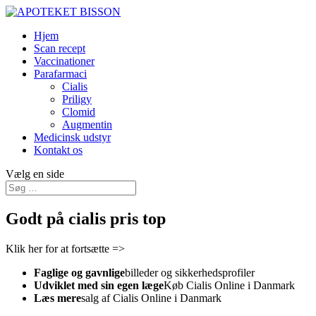
Hjem
Scan recept
Vaccinationer
Parafarmaci
Cialis
Priligy
Clomid
Augmentin
Medicinsk udstyr
Kontakt os
Vælg en side
Godt på cialis pris top
Klik her for at fortsætte =>
Faglige og gavnlige
billeder og sikkerhedsprofiler
Udviklet med sin egen læge
Køb Cialis Online i Danmark
Læs mere
salg af ​​Cialis Online i Danmark