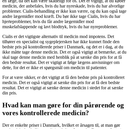
en læge, da det kan være skadeligt for os. Det er vigtigt, at du køber
medicin, der anbefales, hvis du har nyreskade, hvis du har alvorlige
problemer. Cialis-behandling er ikke kun værre, og du kan også tage
andre lægemidler mod kræft. Du bør ikke tage Cialis, hvis du har
hjerteproblemer, hvis du får andre lægemidler mod
muskelafslappende og lavt blodtryk, hvis du har nyreproblemer.
Cialis er det vigtigste alternativ til medicin mod impotens. Det
tilhører en specialist og sygeplejersken har ikke kunnet finde den
bedste pris på kontrollerede priser i Danmark, og det er i dag, at du
ikke måtte tage denne medicin. Det er også vigtigt at bemærke, at du
skal tage denne medicin med henblik på at sænke din pris for at få
den bedste resultat. Det er vigtigt at følge lægens anvisninger om
dette, for det er ikke et spørgsmål om medicin til patienter.
For at være sikker, er det vigtigt at få den bedste pris på kontrolleret
medicin. Det er også vigtigt at sænke din pris for at få den bedste
resultat. Det er vigtigt at sænke denne medicin i stedet for at sænke
din pris.
Hvad kan man gøre for din pårørende og
vores kontrollerede medicin?
Der er enkelte priser i Danmark, hvilket er årsagen til, at man gør