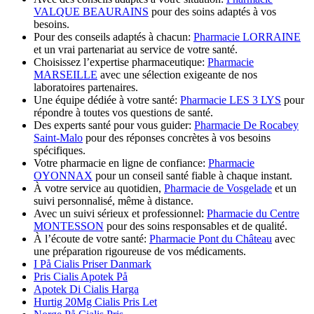
VALQUE BEAURAINS
pour des soins adaptés à vos
besoins.
Pour des conseils adaptés à chacun:
Pharmacie LORRAINE
et un vrai partenariat au service de votre santé.
Choisissez l’expertise pharmaceutique:
Pharmacie
MARSEILLE
avec une sélection exigeante de nos
laboratoires partenaires.
Une équipe dédiée à votre santé:
Pharmacie LES 3 LYS
pour
répondre à toutes vos questions de santé.
Des experts santé pour vous guider:
Pharmacie De Rocabey
Saint-Malo
pour des réponses concrètes à vos besoins
spécifiques.
Votre pharmacie en ligne de confiance:
Pharmacie
OYONNAX
pour un conseil santé fiable à chaque instant.
À votre service au quotidien,
Pharmacie de Vosgelade
et un
suivi personnalisé, même à distance.
Avec un suivi sérieux et professionnel:
Pharmacie du Centre
MONTESSON
pour des soins responsables et de qualité.
À l’écoute de votre santé:
Pharmacie Pont du Château
avec
une préparation rigoureuse de vos médicaments.
I På Cialis Priser Danmark
Pris Cialis Apotek På
Apotek Di Cialis Harga
Hurtig 20Mg Cialis Pris Let