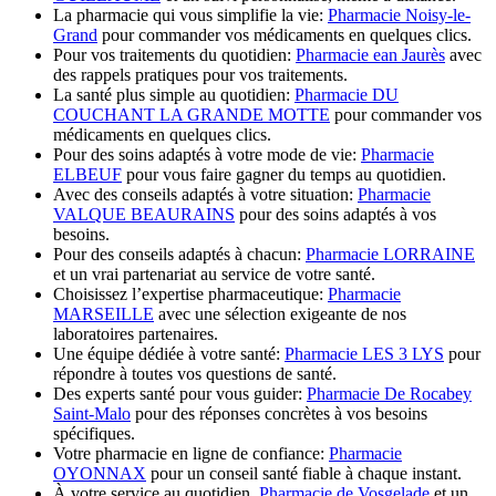
La pharmacie qui vous simplifie la vie:
Pharmacie Noisy-le-
Grand
pour commander vos médicaments en quelques clics.
Pour vos traitements du quotidien:
Pharmacie ean Jaurès
avec
des rappels pratiques pour vos traitements.
La santé plus simple au quotidien:
Pharmacie DU
COUCHANT LA GRANDE MOTTE
pour commander vos
médicaments en quelques clics.
Pour des soins adaptés à votre mode de vie:
Pharmacie
ELBEUF
pour vous faire gagner du temps au quotidien.
Avec des conseils adaptés à votre situation:
Pharmacie
VALQUE BEAURAINS
pour des soins adaptés à vos
besoins.
Pour des conseils adaptés à chacun:
Pharmacie LORRAINE
et un vrai partenariat au service de votre santé.
Choisissez l’expertise pharmaceutique:
Pharmacie
MARSEILLE
avec une sélection exigeante de nos
laboratoires partenaires.
Une équipe dédiée à votre santé:
Pharmacie LES 3 LYS
pour
répondre à toutes vos questions de santé.
Des experts santé pour vous guider:
Pharmacie De Rocabey
Saint-Malo
pour des réponses concrètes à vos besoins
spécifiques.
Votre pharmacie en ligne de confiance:
Pharmacie
OYONNAX
pour un conseil santé fiable à chaque instant.
À votre service au quotidien,
Pharmacie de Vosgelade
et un