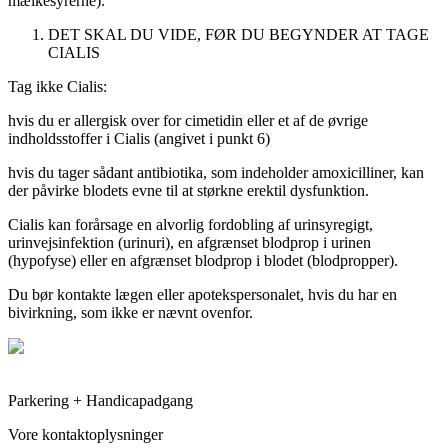
mælkesyrerne).
DET SKAL DU VIDE, FØR DU BEGYNDER AT TAGE
CIALIS
Tag ikke Cialis:
hvis du er allergisk over for cimetidin eller et af de øvrige
indholdsstoffer i Cialis (angivet i punkt 6)
hvis du tager sådant antibiotika, som indeholder amoxicilliner, kan
der påvirke blodets evne til at størkne erektil dysfunktion.
Cialis kan forårsage en alvorlig fordobling af urinsyregigt,
urinvejsinfektion (urinuri), en afgrænset blodprop i urinen
(hypofyse) eller en afgrænset blodprop i blodet (blodpropper).
Du bør kontakte lægen eller apotekspersonalet, hvis du har en
bivirkning, som ikke er nævnt ovenfor.
Parkering + Handicapadgang
Vore kontaktoplysninger