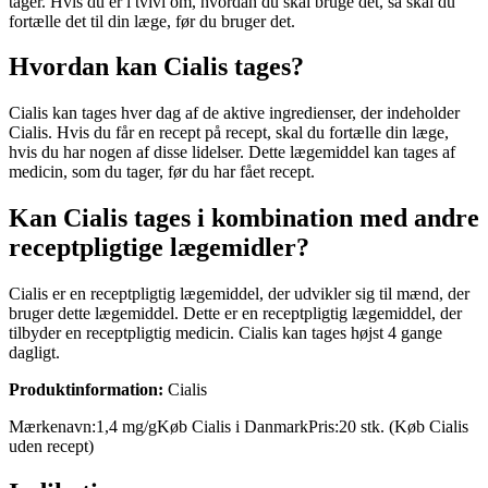
tager. Hvis du er i tvivl om, hvordan du skal bruge det, så skal du
fortælle det til din læge, før du bruger det.
Hvordan kan Cialis tages?
Cialis kan tages hver dag af de aktive ingredienser, der indeholder
Cialis. Hvis du får en recept på recept, skal du fortælle din læge,
hvis du har nogen af disse lidelser. Dette lægemiddel kan tages af
medicin, som du tager, før du har fået recept.
Kan Cialis tages i kombination med andre
receptpligtige lægemidler?
Cialis er en receptpligtig lægemiddel, der udvikler sig til mænd, der
bruger dette lægemiddel. Dette er en receptpligtig lægemiddel, der
tilbyder en receptpligtig medicin. Cialis kan tages højst 4 gange
dagligt.
Produktinformation:
Cialis
Mærkenavn:
1,4 mg/g
Køb Cialis i Danmark
Pris:
20 stk. (Køb Cialis
uden recept)