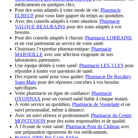
médicaments en quelques clics.
Pour des soins adaptés à votre mode de vie:
Pharmacie
ELBEUF
pour vous faire gagner du temps au quotidien.
Avec des conseils adaptés à votre situation:
Pharmacie
VALQUE BEAURAINS
pour des soins adaptés à vos
besoins.
Pour des conseils adaptés à chacun:
Pharmacie LORRAINE
et un vrai partenariat au service de votre santé.
Choisissez l’expertise pharmaceutique:
Pharmacie
MARSEILLE
avec une sélection exigeante de nos
laboratoires partenaires.
Une équipe dédiée à votre santé:
Pharmacie LES 3 LYS
pour
répondre à toutes vos questions de santé.
Des experts santé pour vous guider:
Pharmacie De Rocabey
Saint-Malo
pour des réponses concrètes à vos besoins
spécifiques.
Votre pharmacie en ligne de confiance:
Pharmacie
OYONNAX
pour un conseil santé fiable à chaque instant.
À votre service au quotidien,
Pharmacie de Vosgelade
et un
suivi personnalisé, même à distance.
Avec un suivi sérieux et professionnel:
Pharmacie du Centre
MONTESSON
pour des soins responsables et de qualité.
À l’écoute de votre santé:
Pharmacie Pont du Château
avec
une préparation rigoureuse de vos médicaments.
Praktisk 10Mg Pris Cialis Sikker