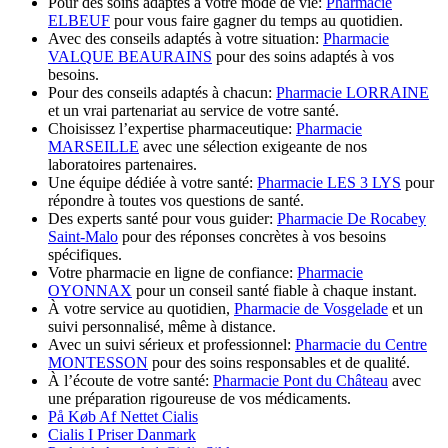
Pour des soins adaptés à votre mode de vie:
Pharmacie
ELBEUF
pour vous faire gagner du temps au quotidien.
Avec des conseils adaptés à votre situation:
Pharmacie
VALQUE BEAURAINS
pour des soins adaptés à vos
besoins.
Pour des conseils adaptés à chacun:
Pharmacie LORRAINE
et un vrai partenariat au service de votre santé.
Choisissez l’expertise pharmaceutique:
Pharmacie
MARSEILLE
avec une sélection exigeante de nos
laboratoires partenaires.
Une équipe dédiée à votre santé:
Pharmacie LES 3 LYS
pour
répondre à toutes vos questions de santé.
Des experts santé pour vous guider:
Pharmacie De Rocabey
Saint-Malo
pour des réponses concrètes à vos besoins
spécifiques.
Votre pharmacie en ligne de confiance:
Pharmacie
OYONNAX
pour un conseil santé fiable à chaque instant.
À votre service au quotidien,
Pharmacie de Vosgelade
et un
suivi personnalisé, même à distance.
Avec un suivi sérieux et professionnel:
Pharmacie du Centre
MONTESSON
pour des soins responsables et de qualité.
À l’écoute de votre santé:
Pharmacie Pont du Château
avec
une préparation rigoureuse de vos médicaments.
På Køb Af Nettet Cialis
Cialis I Priser Danmark