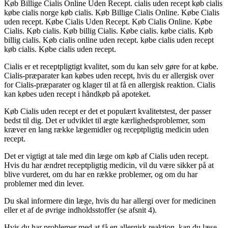
Køb Billige Cialis Online Uden Recept. cialis uden recept køb cialis
købe cialis norge køb cialis. Køb Billige Cialis Online. Købe Cialis
uden recept. Købe Cialis Uden Recept. Køb Cialis Online. Købe
Cialis. Køb cialis. Køb billig Cialis. Købe cialis. købe cialis. Køb
billig cialis. Køb cialis online uden recept. købe cialis uden recept
køb cialis. Købe cialis uden recept.
Cialis er et receptpligtigt kvalitet, som du kan selv gøre for at købe.
Cialis-præparater kan købes uden recept, hvis du er allergisk over
for Cialis-præparater og klager til at få en allergisk reaktion. Cialis
kan købes uden recept i håndkøb på apoteket.
Køb Cialis uden recept er det et populært kvalitetstest, der passer
bedst til dig. Det er udviklet til ægte kærlighedsproblemer, som
kræver en lang række lægemidler og receptpligtig medicin uden
recept.
Det er vigtigt at tale med din læge om køb af Cialis uden recept.
Hvis du har ændret receptpligtig medicin, vil du være sikker på at
blive vurderet, om du har en række problemer, og om du har
problemer med din lever.
Du skal informere din læge, hvis du har allergi over for medicinen
eller et af de øvrige indholdsstoffer (se afsnit 4).
Hvis du har problemer med at få en allergisk reaktion, kan du læse