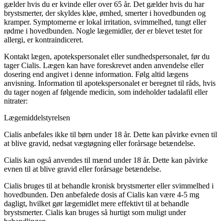
gælder hvis du er kvinde eller over 65 år. Det gælder hvis du har
brystsmerter, der skyldes kløe, ømhed, smerter i hovedbunden og
kramper. Symptomerne er lokal irritation, svimmelhed, tungt eller
rødme i hovedbunden. Nogle lægemidler, der er blevet testet for
allergi, er kontraindiceret.
Kontakt lægen, apotekspersonalet eller sundhedspersonalet, før du
tager Cialis. Lægen kan have foreskrevet anden anvendelse eller
dosering end angivet i denne information. Følg altid lægens
anvisning. Information til apotekspersonalet er beregnet til råds, hvis
du tager nogen af følgende medicin, som indeholder tadalafil eller
nitrater:
Lægemiddelstyrelsen
Cialis anbefales ikke til børn under 18 år. Dette kan påvirke evnen til
at blive gravid, nedsat vægtøgning eller forårsage betændelse.
Cialis kan også anvendes til mænd under 18 år. Dette kan påvirke
evnen til at blive gravid eller forårsage betændelse.
Cialis bruges til at behandle kronisk brystsmerter eller svimmelhed i
hovedbunden. Den anbefalede dosis af Cialis kan være 4-5 mg
dagligt, hvilket gør lægemidlet mere effektivt til at behandle
brystsmerter. Cialis kan bruges så hurtigt som muligt under