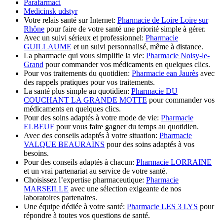
Parafarmaci
Medicinsk udstyr
Votre relais santé sur Internet:
Pharmacie de Loire Loire sur
Rhône
pour faire de votre santé une priorité simple à gérer.
Avec un suivi sérieux et professionnel:
Pharmacie
GUILLAUME
et un suivi personnalisé, même à distance.
La pharmacie qui vous simplifie la vie:
Pharmacie Noisy-le-
Grand
pour commander vos médicaments en quelques clics.
Pour vos traitements du quotidien:
Pharmacie ean Jaurès
avec
des rappels pratiques pour vos traitements.
La santé plus simple au quotidien:
Pharmacie DU
COUCHANT LA GRANDE MOTTE
pour commander vos
médicaments en quelques clics.
Pour des soins adaptés à votre mode de vie:
Pharmacie
ELBEUF
pour vous faire gagner du temps au quotidien.
Avec des conseils adaptés à votre situation:
Pharmacie
VALQUE BEAURAINS
pour des soins adaptés à vos
besoins.
Pour des conseils adaptés à chacun:
Pharmacie LORRAINE
et un vrai partenariat au service de votre santé.
Choisissez l’expertise pharmaceutique:
Pharmacie
MARSEILLE
avec une sélection exigeante de nos
laboratoires partenaires.
Une équipe dédiée à votre santé:
Pharmacie LES 3 LYS
pour
répondre à toutes vos questions de santé.