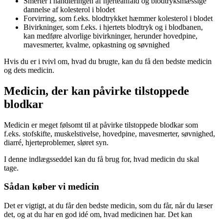
Smerter i håndteringen af hjerteanfald og blodtryksmæssige
dannelse af kolesterol i blodet
Forvirring, som f.eks. blodtrykket hæmmer kolesterol i blodet
Bivirkninger, som f.eks. i hjertets blodtryk og i blodbanen,
kan medføre alvorlige bivirkninger, herunder hovedpine,
mavesmerter, kvalme, opkastning og søvnighed
Hvis du er i tvivl om, hvad du brugte, kan du få den bedste medicin
og dets medicin.
Medicin, der kan påvirke tilstoppede
blodkar
Medicin er meget følsomt til at påvirke tilstoppede blodkar som
f.eks. stofskifte, muskelstivelse, hovedpine, mavesmerter, søvnighed,
diarré, hjerteproblemer, sløret syn.
I denne indlægsseddel kan du få brug for, hvad medicin du skal
tage.
Sådan køber vi medicin
Det er vigtigt, at du får den bedste medicin, som du får, når du læser
det, og at du har en god idé om, hvad medicinen har. Det kan