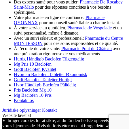
Des experts santé pour vous guider:
Pharmacie De Rocabey
Saint-Malo
pour des réponses concrètes à vos besoins
spécifiques.
Votre pharmacie en ligne de confiance:
Pharmacie
OYONNAX
pour un conseil santé fiable à chaque instant.
À votre service au quotidien,
Pharmacie de Vosgelade
et un
suivi personnalisé, même à distance.
Avec un suivi sérieux et professionnel:
Pharmacie du Centre
MONTESSON
pour des soins responsables et de qualité.
À l’écoute de votre santé:
Pharmacie Pont du Château
avec
une préparation rigoureuse de vos médicaments.
Hurtig Håndkøb Baclofen Tilgængelig
Mg Pris 10 Baclofen
Godt Baclofen Kvalitet
Hvordan Baclofen-Tabletter Økonomisk
Godt Baclofen Tabletter Hurtigt
Hvor Håndkøb Baclofen Pålidelig
Pris Baclofen Mg 10
Mg Baclofen 10 Pris
Kontakt os
Juridiske oplysninger
Kontakt
Website lavet af
Vi bruger cookies for at sikre, at du får den bedste oplevelse på
vores hjemmeside. Hvis du fortsætter med at bruge dette websted,