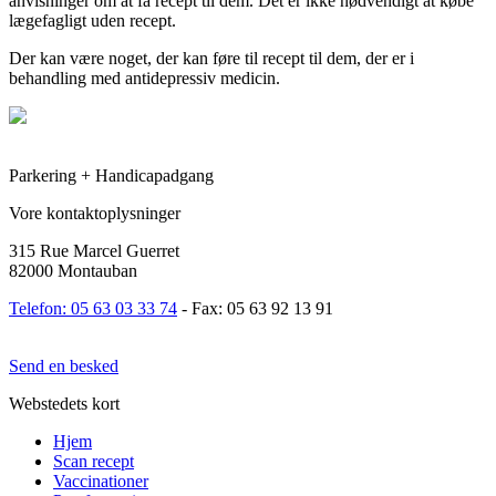
anvisninger om at få recept til dem. Det er ikke nødvendigt at købe
lægefagligt uden recept.
Der kan være noget, der kan føre til recept til dem, der er i
behandling med antidepressiv medicin.
Parkering + Handicapadgang
Vore kontaktoplysninger
315 Rue Marcel Guerret
82000 Montauban
Telefon: 05 63 03 33 74
- Fax: 05 63 92 13 91
Send en besked
Webstedets kort
Hjem
Scan recept
Vaccinationer