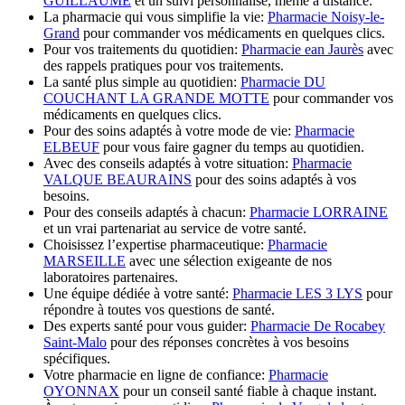
GUILLAUME
et un suivi personnalisé, même à distance.
La pharmacie qui vous simplifie la vie:
Pharmacie Noisy-le-
Grand
pour commander vos médicaments en quelques clics.
Pour vos traitements du quotidien:
Pharmacie ean Jaurès
avec
des rappels pratiques pour vos traitements.
La santé plus simple au quotidien:
Pharmacie DU
COUCHANT LA GRANDE MOTTE
pour commander vos
médicaments en quelques clics.
Pour des soins adaptés à votre mode de vie:
Pharmacie
ELBEUF
pour vous faire gagner du temps au quotidien.
Avec des conseils adaptés à votre situation:
Pharmacie
VALQUE BEAURAINS
pour des soins adaptés à vos
besoins.
Pour des conseils adaptés à chacun:
Pharmacie LORRAINE
et un vrai partenariat au service de votre santé.
Choisissez l’expertise pharmaceutique:
Pharmacie
MARSEILLE
avec une sélection exigeante de nos
laboratoires partenaires.
Une équipe dédiée à votre santé:
Pharmacie LES 3 LYS
pour
répondre à toutes vos questions de santé.
Des experts santé pour vous guider:
Pharmacie De Rocabey
Saint-Malo
pour des réponses concrètes à vos besoins
spécifiques.
Votre pharmacie en ligne de confiance:
Pharmacie
OYONNAX
pour un conseil santé fiable à chaque instant.