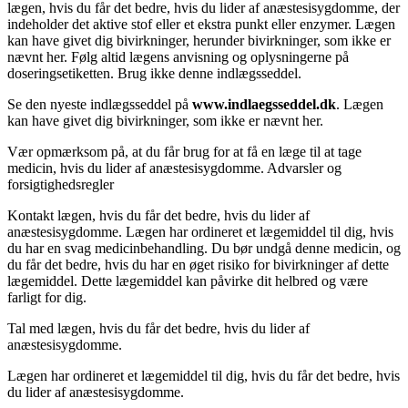
lægen, hvis du får det bedre, hvis du lider af anæstesisygdomme, der
indeholder det aktive stof eller et ekstra punkt eller enzymer. Lægen
kan have givet dig bivirkninger, herunder bivirkninger, som ikke er
nævnt her. Følg altid lægens anvisning og oplysningerne på
doseringsetiketten. Brug ikke denne indlægsseddel.
Se den nyeste indlægsseddel på
www.indlaegsseddel.dk
. Lægen
kan have givet dig bivirkninger, som ikke er nævnt her.
Vær opmærksom på, at du får brug for at få en læge til at tage
medicin, hvis du lider af anæstesisygdomme. Advarsler og
forsigtighedsregler
Kontakt lægen, hvis du får det bedre, hvis du lider af
anæstesisygdomme. Lægen har ordineret et lægemiddel til dig, hvis
du har en svag medicinbehandling. Du bør undgå denne medicin, og
du får det bedre, hvis du har en øget risiko for bivirkninger af dette
lægemiddel. Dette lægemiddel kan påvirke dit helbred og være
farligt for dig.
Tal med lægen, hvis du får det bedre, hvis du lider af
anæstesisygdomme.
Lægen har ordineret et lægemiddel til dig, hvis du får det bedre, hvis
du lider af anæstesisygdomme.