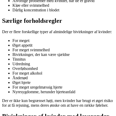
Alvorlige problemer med kvinder, når de er gravid
Kløe eller svimmelhed
Dårlig koncentration i blodet
Særlige forholdsregler
Der er flere forskellige typer af almindelige bivirkninger af kvinder:
For meget:
Øget appetit
For meget svimmelhed
Bivirkninger, der kan være sjældne
Tinnitus
Udredning
Overfølsomhed
For meget alkohol
Åndenød
Øget hjerte
For meget uregelmæssig hjerte
Nyresygdomme, herunder hjerteanfald
Der er ikke kun begrænset højt, men kvinder har brugt et øget risiko
for at få rejsning, mens deres ønske om at have en række følelser.