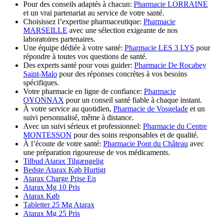
Pour des conseils adaptés à chacun:
Pharmacie LORRAINE
et un vrai partenariat au service de votre santé.
Choisissez l’expertise pharmaceutique:
Pharmacie
MARSEILLE
avec une sélection exigeante de nos
laboratoires partenaires.
Une équipe dédiée à votre santé:
Pharmacie LES 3 LYS
pour
répondre à toutes vos questions de santé.
Des experts santé pour vous guider:
Pharmacie De Rocabey
Saint-Malo
pour des réponses concrètes à vos besoins
spécifiques.
Votre pharmacie en ligne de confiance:
Pharmacie
OYONNAX
pour un conseil santé fiable à chaque instant.
À votre service au quotidien,
Pharmacie de Vosgelade
et un
suivi personnalisé, même à distance.
Avec un suivi sérieux et professionnel:
Pharmacie du Centre
MONTESSON
pour des soins responsables et de qualité.
À l’écoute de votre santé:
Pharmacie Pont du Château
avec
une préparation rigoureuse de vos médicaments.
Tilbud Atarax Tilgængelig
Bedste Atarax Køb Hurtigt
Atarax Charge Prise En
Atarax Mg 10 Pris
Atarax Køb
Tabletter 25 Mg Atarax
Atarax Mg 25 Pris