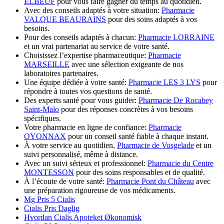
ELBEUF
pour vous faire gagner du temps au quotidien.
Avec des conseils adaptés à votre situation:
Pharmacie
VALQUE BEAURAINS
pour des soins adaptés à vos
besoins.
Pour des conseils adaptés à chacun:
Pharmacie LORRAINE
et un vrai partenariat au service de votre santé.
Choisissez l’expertise pharmaceutique:
Pharmacie
MARSEILLE
avec une sélection exigeante de nos
laboratoires partenaires.
Une équipe dédiée à votre santé:
Pharmacie LES 3 LYS
pour
répondre à toutes vos questions de santé.
Des experts santé pour vous guider:
Pharmacie De Rocabey
Saint-Malo
pour des réponses concrètes à vos besoins
spécifiques.
Votre pharmacie en ligne de confiance:
Pharmacie
OYONNAX
pour un conseil santé fiable à chaque instant.
À votre service au quotidien,
Pharmacie de Vosgelade
et un
suivi personnalisé, même à distance.
Avec un suivi sérieux et professionnel:
Pharmacie du Centre
MONTESSON
pour des soins responsables et de qualité.
À l’écoute de votre santé:
Pharmacie Pont du Château
avec
une préparation rigoureuse de vos médicaments.
Mg Pris 5 Cialis
Cialis Pris Daglig
Hvordan Cialis Apoteket Økonomisk