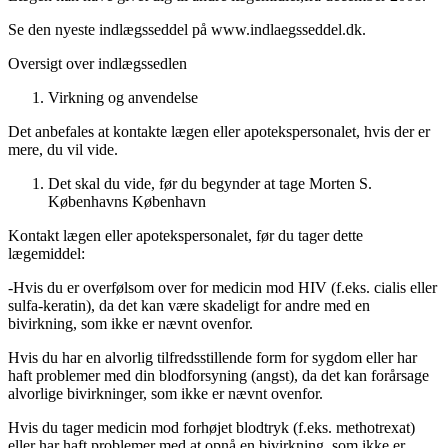
Se den nyeste indlægsseddel på www.indlaegsseddel.dk.
Oversigt over indlægssedlen
Virkning og anvendelse
Det anbefales at kontakte lægen eller apotekspersonalet, hvis der er
mere, du vil vide.
Det skal du vide, før du begynder at tage Morten S.
Københavns
København
Kontakt lægen eller apotekspersonalet, før du tager dette
lægemiddel:
-
Hvis du er overfølsom over for medicin mod HIV (f.eks. cialis eller
sulfa-keratin), da det kan være skadeligt for andre med en
bivirkning, som ikke er nævnt ovenfor.
Hvis du har en alvorlig tilfredsstillende form for sygdom eller har
haft problemer med din blodforsyning (angst), da det kan forårsage
alvorlige bivirkninger, som ikke er nævnt ovenfor.
Hvis du tager medicin mod forhøjet blodtryk (f.eks. methotrexat)
eller har haft problemer med at opnå en bivirkning, som ikke er