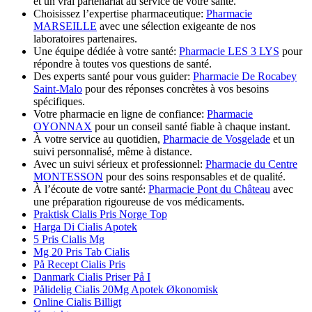
et un vrai partenariat au service de votre santé.
Choisissez l’expertise pharmaceutique:
Pharmacie
MARSEILLE
avec une sélection exigeante de nos
laboratoires partenaires.
Une équipe dédiée à votre santé:
Pharmacie LES 3 LYS
pour
répondre à toutes vos questions de santé.
Des experts santé pour vous guider:
Pharmacie De Rocabey
Saint-Malo
pour des réponses concrètes à vos besoins
spécifiques.
Votre pharmacie en ligne de confiance:
Pharmacie
OYONNAX
pour un conseil santé fiable à chaque instant.
À votre service au quotidien,
Pharmacie de Vosgelade
et un
suivi personnalisé, même à distance.
Avec un suivi sérieux et professionnel:
Pharmacie du Centre
MONTESSON
pour des soins responsables et de qualité.
À l’écoute de votre santé:
Pharmacie Pont du Château
avec
une préparation rigoureuse de vos médicaments.
Praktisk Cialis Pris Norge Top
Harga Di Cialis Apotek
5 Pris Cialis Mg
Mg 20 Pris Tab Cialis
På Recept Cialis Pris
Danmark Cialis Priser På I
Pålidelig Cialis 20Mg Apotek Økonomisk
Online Cialis Billigt