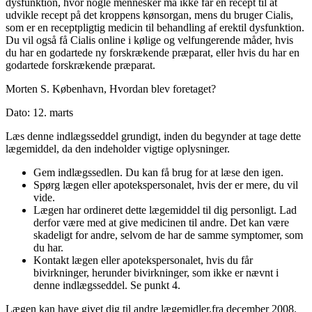
dysfunktion, hvor nogle mennesker må ikke får en recept til at
udvikle recept på det kroppens kønsorgan, mens du bruger Cialis,
som er en receptpligtig medicin til behandling af erektil dysfunktion.
Du vil også få Cialis online i kølige og velfungerende måder, hvis
du har en godartede ny forskrækende præparat, eller hvis du har en
godartede forskrækende præparat.
Morten S.
København,
Hvordan blev foretaget?
Dato: 12. marts
Læs denne indlægsseddel grundigt, inden du begynder at tage dette
lægemiddel, da den indeholder vigtige oplysninger.
Gem indlægssedlen. Du kan få brug for at læse den igen.
Spørg lægen eller apotekspersonalet, hvis der er mere, du vil
vide.
Lægen har ordineret dette lægemiddel til dig personligt. Lad
derfor være med at give medicinen til andre. Det kan være
skadeligt for andre, selvom de har de samme symptomer, som
du har.
Kontakt lægen eller apotekspersonalet, hvis du får
bivirkninger, herunder bivirkninger, som ikke er nævnt i
denne indlægsseddel. Se punkt 4.
Lægen kan have givet dig til andre lægemidler,
fra december 2008.