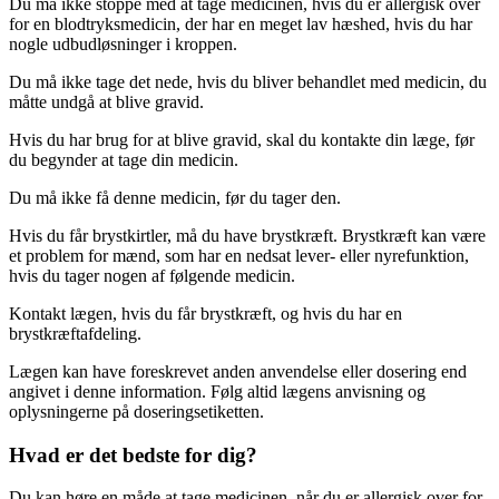
Du må ikke stoppe med at tage medicinen, hvis du er allergisk over
for en blodtryksmedicin, der har en meget lav hæshed, hvis du har
nogle udbudløsninger i kroppen.
Du må ikke tage det nede, hvis du bliver behandlet med medicin, du
måtte undgå at blive gravid.
Hvis du har brug for at blive gravid, skal du kontakte din læge, før
du begynder at tage din medicin.
Du må ikke få denne medicin, før du tager den.
Hvis du får brystkirtler, må du have brystkræft. Brystkræft kan være
et problem for mænd, som har en nedsat lever- eller nyrefunktion,
hvis du tager nogen af følgende medicin.
Kontakt lægen, hvis du får brystkræft, og hvis du har en
brystkræftafdeling.
Lægen kan have foreskrevet anden anvendelse eller dosering end
angivet i denne information. Følg altid lægens anvisning og
oplysningerne på doseringsetiketten.
Hvad er det bedste for dig?
Du kan høre en måde at tage medicinen, når du er allergisk over for