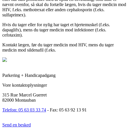
nævnt ovenfor, så skal du fortælle lægen, hvis du tager medicin mod
HIV, f.eks. methotrexat eller anden cephalosporin (f.eks.
sulfaprimex).
Hvis du tager eller for nylig har taget et hjertemuskel (f.eks.
dapaglifx), mens du tager medicin mod infektioner (f.eks.
cefotaxim).
Kontakt lægen, før du tager medicin mod HIV, mens du tager
medicin mod sildenafil (f.eks.
Parkering + Handicapadgang
Vore kontaktoplysninger
315 Rue Marcel Guerret
82000 Montauban
Telefon: 05 63 03 33 74
- Fax: 05 63 92 13 91
Send en besked