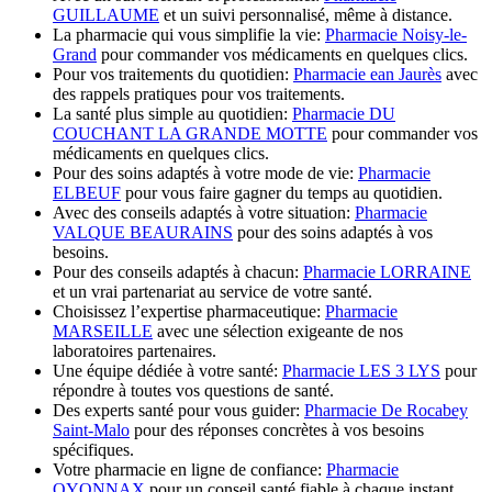
GUILLAUME
et un suivi personnalisé, même à distance.
La pharmacie qui vous simplifie la vie:
Pharmacie Noisy-le-
Grand
pour commander vos médicaments en quelques clics.
Pour vos traitements du quotidien:
Pharmacie ean Jaurès
avec
des rappels pratiques pour vos traitements.
La santé plus simple au quotidien:
Pharmacie DU
COUCHANT LA GRANDE MOTTE
pour commander vos
médicaments en quelques clics.
Pour des soins adaptés à votre mode de vie:
Pharmacie
ELBEUF
pour vous faire gagner du temps au quotidien.
Avec des conseils adaptés à votre situation:
Pharmacie
VALQUE BEAURAINS
pour des soins adaptés à vos
besoins.
Pour des conseils adaptés à chacun:
Pharmacie LORRAINE
et un vrai partenariat au service de votre santé.
Choisissez l’expertise pharmaceutique:
Pharmacie
MARSEILLE
avec une sélection exigeante de nos
laboratoires partenaires.
Une équipe dédiée à votre santé:
Pharmacie LES 3 LYS
pour
répondre à toutes vos questions de santé.
Des experts santé pour vous guider:
Pharmacie De Rocabey
Saint-Malo
pour des réponses concrètes à vos besoins
spécifiques.
Votre pharmacie en ligne de confiance:
Pharmacie
OYONNAX
pour un conseil santé fiable à chaque instant.