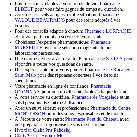
Pour des soins adaptés à votre mode de vie:
Pharmacie
ELBEUF
pour vous faire gagner du temps au quotidien.
Avec des conseils adaptés à votre situation:
Pharmacie
VALQUE BEAURAINS
pour des soins adaptés à vos
besoins.
Pour des conseils adaptés à chacun:
Pharmacie LORRAINE
et un vrai partenariat au service de votre santé.
Choisissez l’expertise pharmaceutique:
Pharmacie
MARSEILLE
avec une sélection exigeante de nos
laboratoires partenaires.
Une équipe dédiée à votre santé:
Pharmacie LES 3 LYS
pour
répondre à toutes vos questions de santé.
Des experts santé pour vous guider:
Pharmacie De Rocabey
Saint-Malo
pour des réponses concrètes à vos besoins
spécifiques.
Votre pharmacie en ligne de confiance:
Pharmacie
OYONNAX
pour un conseil santé fiable à chaque instant.
À votre service au quotidien,
Pharmacie de Vosgelade
et un
suivi personnalisé, même à distance.
Avec un suivi sérieux et professionnel:
Pharmacie du Centre
MONTESSON
pour des soins responsables et de qualité.
À l’écoute de votre santé:
Pharmacie Pont du Château
avec
une préparation rigoureuse de vos médicaments.
Hvordan Cialis Pris Pålidelig
Cialis 20 Pris Apotek Mg