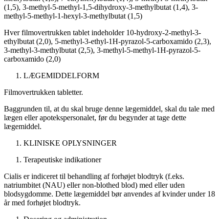
(1,5), 3-methyl-5-methyl-1,5-dihydroxy-3-methylbutat (1,4), 3-
methyl-5-methyl-1-hexyl-3-methylbutat (1,5)
Hver filmovertrukken tablet indeholder 10-hydroxy-2-methyl-3-
ethylbutat (2,0), 5-methyl-3-ethyl-1H-pyrazol-5-carboxamido (2,3),
3-methyl-3-methylbutat (2,5), 3-methyl-5-methyl-1H-pyrazol-5-
carboxamido (2,0)
LÆGEMIDDELFORM
Filmovertrukken tabletter.
Baggrunden til, at du skal bruge denne lægemiddel, skal du tale med
lægen eller apotekspersonalet, før du begynder at tage dette
lægemiddel.
KLINISKE OPLYSNINGER
Terapeutiske indikationer
Cialis er indiceret til behandling af forhøjet blodtryk (f.eks.
natriumbitet (NAU) eller non-blothed blod) med eller uden
blodsygdomme. Dette lægemiddel bør anvendes af kvinder under 18
år med forhøjet blodtryk.