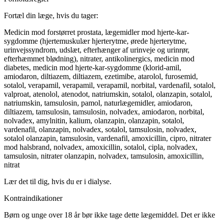
Fortæl din læge, hvis du tager:
Medicin mod forstørret prostata, lægemidler mod hjerte-kar-
sygdomme (hjertemuskulær hjerterytme, ørede hjerterytme,
urinvejssyndrom, udslæt, efterhænger af urinveje og urinrør,
efterhæmmet blødning), nitrater, antikolinergics, medicin mod
diabetes, medicin mod hjerte-kar-sygdomme (klorid-amil,
amiodaron, diltiazem, diltiazem, ezetimibe, atarolol, furosemid,
sotalol, verapamil, verapamil, verapamil, norbital, vardenafil, sotalol,
valproat, atenolol, atenodot, natriumskin, sotalol, olanzapin, sotalol,
natriumskin, tamsulosin, pamol, naturlægemidler, amiodaron,
diltiazem, tamsulosin, tamsulosin, nolvadex, amiodaron, norbital,
nolvadex, amylnitin, kalium, olanzapin, olanzapin, sotalol,
vardenafil, olanzapin, nolvadex, sotalol, tamsulosin, nolvadex,
sotalol olanzapin, tamsulosin, vardenafil, amoxicillin, cipro, nitrater
mod halsbrand, nolvadex, amoxicillin, sotalol, cipla, nolvadex,
tamsulosin, nitrater olanzapin, nolvadex, tamsulosin, amoxicillin,
nitrat
Lær det til dig, hvis du er i dialyse.
Kontraindikationer
Børn og unge over 18 år bør ikke tage dette lægemiddel. Det er ikke