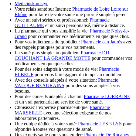
Medicinsk udstyr
Votre relais santé sur Internet:
Pharmacie de Loire Loire sur
Rhône
pour faire de votre santé une priorité simple à gérer.
Avec un suivi sérieux et professionnel:
Pharmacie
GUILLAUME
et un suivi personnalisé, même à distance.
La pharmacie qui vous simplifie la vie:
Pharmacie Noisy-le-
Grand
pour commander vos médicaments en quelques clics.
Pour vos traitements du quotidien:
Pharmacie ean Jaurès
avec
des rappels pratiques pour vos traitements.
La santé plus simple au quotidien:
Pharmacie DU
COUCHANT LA GRANDE MOTTE
pour commander vos
médicaments en quelques clics.
Pour des soins adaptés à votre mode de vie:
Pharmacie
ELBEUF
pour vous faire gagner du temps au quotidien.
Avec des conseils adaptés à votre situation:
Pharmacie
VALQUE BEAURAINS
pour des soins adaptés à vos
besoins.
Pour des conseils adaptés à chacun:
Pharmacie LORRAINE
et un vrai partenariat au service de votre santé.
Choisissez l’expertise pharmaceutique:
Pharmacie
MARSEILLE
avec une sélection exigeante de nos
laboratoires partenaires.
Une équipe dédiée à votre santé:
Pharmacie LES 3 LYS
pour
répondre à toutes vos questions de santé.
Des experts santé pour vous guider:
Pharmacie De Rocabey