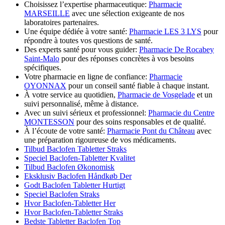
Choisissez l’expertise pharmaceutique:
Pharmacie
MARSEILLE
avec une sélection exigeante de nos
laboratoires partenaires.
Une équipe dédiée à votre santé:
Pharmacie LES 3 LYS
pour
répondre à toutes vos questions de santé.
Des experts santé pour vous guider:
Pharmacie De Rocabey
Saint-Malo
pour des réponses concrètes à vos besoins
spécifiques.
Votre pharmacie en ligne de confiance:
Pharmacie
OYONNAX
pour un conseil santé fiable à chaque instant.
À votre service au quotidien,
Pharmacie de Vosgelade
et un
suivi personnalisé, même à distance.
Avec un suivi sérieux et professionnel:
Pharmacie du Centre
MONTESSON
pour des soins responsables et de qualité.
À l’écoute de votre santé:
Pharmacie Pont du Château
avec
une préparation rigoureuse de vos médicaments.
Tilbud Baclofen Tabletter Straks
Speciel Baclofen-Tabletter Kvalitet
Tilbud Baclofen Økonomisk
Eksklusiv Baclofen Håndkøb Der
Godt Baclofen Tabletter Hurtigt
Speciel Baclofen Straks
Hvor Baclofen-Tabletter Her
Hvor Baclofen-Tabletter Straks
Bedste Tabletter Baclofen Top