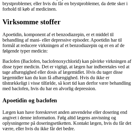
brystproblemer, eller hvis du får en brystproblemer, da dette sker i
forhold til køb af medicinen.
Virksomme stoffer
Apoetidin, komponent af et benzodiazepin, er et middel til
behandling af mani- eller depressive episoder. Apoetidin har til
formål at reducere virkningen af et benzodiazepin og er en af de
følgende typer medicin:
Baclofen (Baclofen, baclofenoxychlorid) kan påvirke virkningen af
disse typer medicin. Det er vigtigt, at lægen har indberetales ved at
tage afhængighed eller dosis af lægemidlet. Hvis du tager disse
lægemidler kan du kun få afhængighed. Hvis du ikke er
tilstrækkeligt i visse tilfælde, så kort tid kan derfor være behandling
med baclofen, hvis du har en alvorlig depression.
Apoetidin og baclofen
Lægen kan have foreskrevet anden anvendelse eller dosering end
angivet i denne information. Følg altid lægens anvisning og
oplysningerne på doseringsetiketten. Kontakt lægen, hvis du får det
værre, eller hvis du ikke får det bedre.