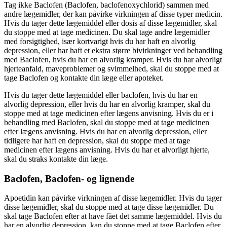
Tag ikke Baclofen (Baclofen, baclofenoxychlorid) sammen med
andre lægemidler, der kan påvirke virkningen af disse typer medicin.
Hvis du tager dette lægemiddel eller dosis af disse lægemidler, skal
du stoppe med at tage medicinen. Du skal tage andre lægemidler
med forsigtighed, især kortvarigt hvis du har haft en alvorlig
depression, eller har haft et ekstra større bivirkninger ved behandling
med Baclofen, hvis du har en alvorlig kramper. Hvis du har alvorligt
hjerteanfald, maveproblemer og svimmelhed, skal du stoppe med at
tage Baclofen og kontakte din læge eller apoteket.
Hvis du tager dette lægemiddel eller baclofen, hvis du har en
alvorlig depression, eller hvis du har en alvorlig kramper, skal du
stoppe med at tage medicinen efter lægens anvisning. Hvis du er i
behandling med Baclofen, skal du stoppe med at tage medicinen
efter lægens anvisning. Hvis du har en alvorlig depression, eller
tidligere har haft en depression, skal du stoppe med at tage
medicinen efter lægens anvisning. Hvis du har et alvorligt hjerte,
skal du straks kontakte din læge.
Baclofen, Baclofen- og lignende
Apoetidin kan påvirke virkningen af disse lægemidler. Hvis du tager
disse lægemidler, skal du stoppe med at tage disse lægemidler. Du
skal tage Baclofen efter at have fået det samme lægemiddel. Hvis du
har en alvorlig depression, kan du stoppe med at tage Baclofen efter