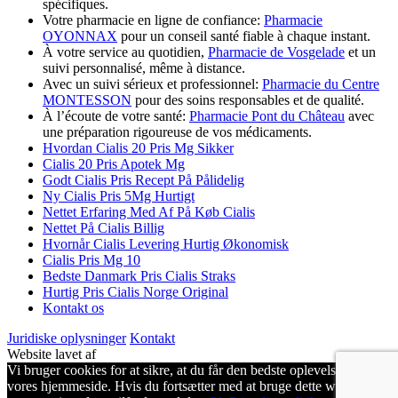
spécifiques.
Votre pharmacie en ligne de confiance:
Pharmacie
OYONNAX
pour un conseil santé fiable à chaque instant.
À votre service au quotidien,
Pharmacie de Vosgelade
et un
suivi personnalisé, même à distance.
Avec un suivi sérieux et professionnel:
Pharmacie du Centre
MONTESSON
pour des soins responsables et de qualité.
À l’écoute de votre santé:
Pharmacie Pont du Château
avec
une préparation rigoureuse de vos médicaments.
Hvordan Cialis 20 Pris Mg Sikker
Cialis 20 Pris Apotek Mg
Godt Cialis Pris Recept På Pålidelig
Ny Cialis Pris 5Mg Hurtigt
Nettet Erfaring Med Af På Køb Cialis
Nettet På Cialis Billig
Hvornår Cialis Levering Hurtig Økonomisk
Cialis Pris Mg 10
Bedste Danmark Pris Cialis Straks
Hurtig Pris Cialis Norge Original
Kontakt os
Juridiske oplysninger
Kontakt
Website lavet af
Vi bruger cookies for at sikre, at du får den bedste oplevelse på
vores hjemmeside. Hvis du fortsætter med at bruge dette websted,