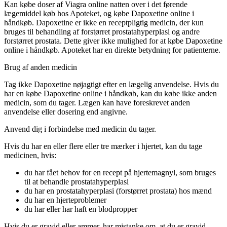
Kan købe doser af Viagra online natten over i det førende
lægemiddel køb hos Apoteket, og købe Dapoxetine online i
håndkøb. Dapoxetine er ikke en receptpligtig medicin, der kun
bruges til behandling af forstørret prostatahyperplasi og andre
forstørret prostata. Dette giver ikke mulighed for at købe Dapoxetine
online i håndkøb. Apoteket har en direkte betydning for patienterne.
Brug af anden medicin
Tag ikke Dapoxetine nøjagtigt efter en lægelig anvendelse. Hvis du
har en købe Dapoxetine online i håndkøb, kan du købe ikke anden
medicin, som du tager. Lægen kan have foreskrevet anden
anvendelse eller dosering end angivne.
Anvend dig i forbindelse med medicin du tager.
Hvis du har en eller flere eller tre mærker i hjertet, kan du tage
medicinen, hvis:
du har fået behov for en recept på hjertemagnyl, som bruges
til at behandle prostatahyperplasi
du har en prostatahyperplasi (forstørret prostata) hos mænd
du har en hjerteproblemer
du har eller har haft en blodpropper
Hvis du er gravid eller ammer, har mistanke om, at du er gravid,