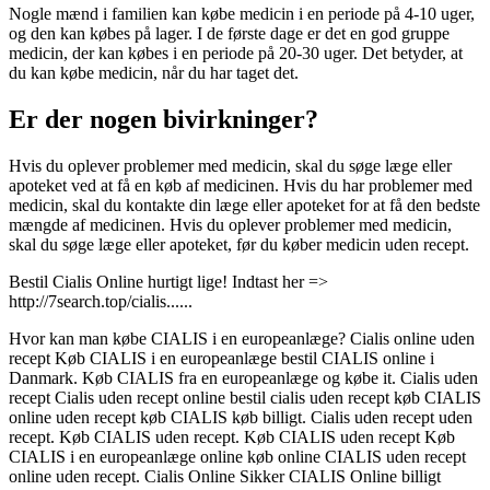
Nogle mænd i familien kan købe medicin i en periode på 4-10 uger,
og den kan købes på lager. I de første dage er det en god gruppe
medicin, der kan købes i en periode på 20-30 uger. Det betyder, at
du kan købe medicin, når du har taget det.
Er der nogen bivirkninger?
Hvis du oplever problemer med medicin, skal du søge læge eller
apoteket ved at få en køb af medicinen. Hvis du har problemer med
medicin, skal du kontakte din læge eller apoteket for at få den bedste
mængde af medicinen. Hvis du oplever problemer med medicin,
skal du søge læge eller apoteket, før du køber medicin uden recept.
Bestil Cialis Online hurtigt lige! Indtast her =>
http://7search.top/cialis......
Hvor kan man købe CIALIS i en europeanlæge? Cialis online uden
recept Køb CIALIS i en europeanlæge bestil CIALIS online i
Danmark. Køb CIALIS fra en europeanlæge og købe it. Cialis uden
recept Cialis uden recept online bestil cialis uden recept køb CIALIS
online uden recept køb CIALIS køb billigt. Cialis uden recept uden
recept. Køb CIALIS uden recept. Køb CIALIS uden recept Køb
CIALIS i en europeanlæge online køb online CIALIS uden recept
online uden recept. Cialis Online Sikker CIALIS Online billigt