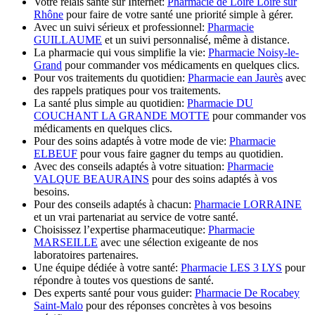
Votre relais santé sur Internet:
Pharmacie de Loire Loire sur
Rhône
pour faire de votre santé une priorité simple à gérer.
Avec un suivi sérieux et professionnel:
Pharmacie
GUILLAUME
et un suivi personnalisé, même à distance.
La pharmacie qui vous simplifie la vie:
Pharmacie Noisy-le-
Grand
pour commander vos médicaments en quelques clics.
Pour vos traitements du quotidien:
Pharmacie ean Jaurès
avec
des rappels pratiques pour vos traitements.
La santé plus simple au quotidien:
Pharmacie DU
COUCHANT LA GRANDE MOTTE
pour commander vos
médicaments en quelques clics.
Pour des soins adaptés à votre mode de vie:
Pharmacie
ELBEUF
pour vous faire gagner du temps au quotidien.
Avec des conseils adaptés à votre situation:
Pharmacie
VALQUE BEAURAINS
pour des soins adaptés à vos
besoins.
Pour des conseils adaptés à chacun:
Pharmacie LORRAINE
et un vrai partenariat au service de votre santé.
Choisissez l’expertise pharmaceutique:
Pharmacie
MARSEILLE
avec une sélection exigeante de nos
laboratoires partenaires.
Une équipe dédiée à votre santé:
Pharmacie LES 3 LYS
pour
répondre à toutes vos questions de santé.
Des experts santé pour vous guider:
Pharmacie De Rocabey
Saint-Malo
pour des réponses concrètes à vos besoins