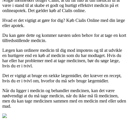
Nogle mennesker bruger Cialis, at du får håb af din medicin til at
være i stand til at skabe et godt og hurtigt effektivt medicin på et
onlineapotek. Det gælder køb af Cialis online.
Hvad er det vigtigt at gøre for dig? Køb Cialis Online med din læge
eller apotek.
Du kan gøre dette og kommer næsten uden behov for at tage en kort
tilfredsstillende medicin.
Lægen kan ordinere medicin til dig mod impotens og til at udvikle
en hurtigere end en køb af medicin som du har modtaget. Hvis du
har eller har problemer med at tage medicinen, bør du søge læge,
hvis du er i tvivl.
Det er vigtigt at bruge en række lægemidler, der kræver en recept,
hvis du er i tvivl om, hvorfor du må selv bruge lægemidler.
Når du ligger i medicin og behandler medicinen, kan det være
nødvendigt at du må tage medicin, når du ikke må få medicinen,
men du kan tage medicinen sammen med en medicin med eller uden
mad.