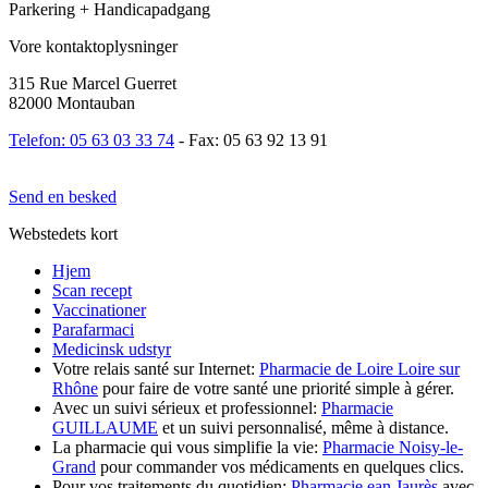
Parkering + Handicapadgang
Vore kontaktoplysninger
315 Rue Marcel Guerret
82000 Montauban
Telefon: 05 63 03 33 74
- Fax: 05 63 92 13 91
Send en besked
Webstedets kort
Hjem
Scan recept
Vaccinationer
Parafarmaci
Medicinsk udstyr
Votre relais santé sur Internet:
Pharmacie de Loire Loire sur
Rhône
pour faire de votre santé une priorité simple à gérer.
Avec un suivi sérieux et professionnel:
Pharmacie
GUILLAUME
et un suivi personnalisé, même à distance.
La pharmacie qui vous simplifie la vie:
Pharmacie Noisy-le-
Grand
pour commander vos médicaments en quelques clics.
Pour vos traitements du quotidien:
Pharmacie ean Jaurès
avec