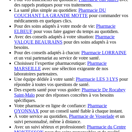
des rappels pratiques pour vos traitements.
La santé plus simple au quotidien:
Pharmacie DU
COUCHANT LA GRANDE MOTTE
pour commander vos
médicaments en quelques clics.
Pour des soins adaptés à votre mode de vie:
Pharmacie
ELBEUF
pour vous faire gagner du temps au quotidien.
Avec des conseils adaptés à votre situation:
Pharmacie
VALQUE BEAURAINS
pour des soins adaptés à vos
besoins.
Pour des conseils adaptés à chacun:
Pharmacie LORRAINE
et un vrai partenariat au service de votre santé.
Choisissez l’expertise pharmaceutique:
Pharmacie
MARSEILLE
avec une sélection exigeante de nos
laboratoires partenaires.
Une équipe dédiée à votre santé:
Pharmacie LES 3 LYS
pour
répondre à toutes vos questions de santé.
Des experts santé pour vous guider:
Pharmacie De Rocabey
Saint-Malo
pour des réponses concrètes à vos besoins
spécifiques.
Votre pharmacie en ligne de confiance:
Pharmacie
OYONNAX
pour un conseil santé fiable à chaque instant.
À votre service au quotidien,
Pharmacie de Vosgelade
et un
suivi personnalisé, même à distance.
Avec un suivi sérieux et professionnel:
Pharmacie du Centre